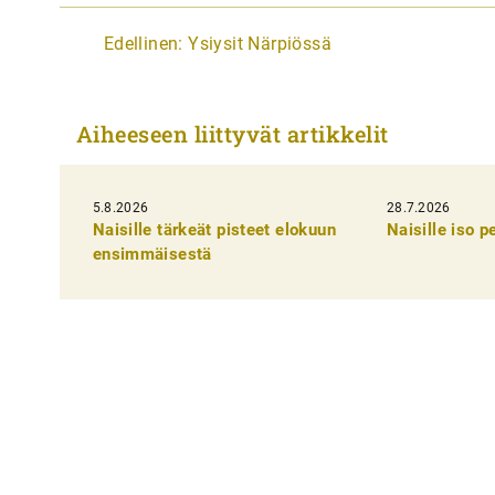
A
Edellinen:
Ysiysit Närpiössä
r
t
Aiheeseen liittyvät artikkelit
i
k
5.8.2026
k
28.7.2026
Naisille tärkeät pisteet elokuun
Naisille iso 
e
ensimmäisestä
l
i
e
n
s
e
l