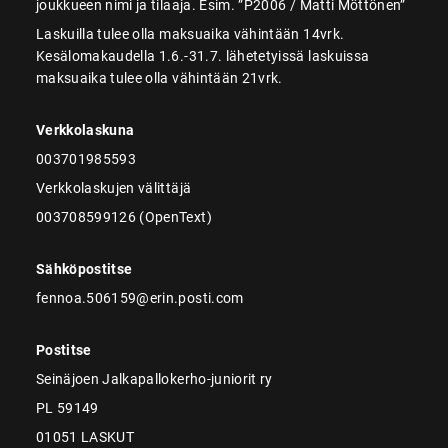
joukkueen nimi ja tilaaja. Esim. ”P2006 / Matti Möttönen”
Laskuilla tulee olla maksuaika vähintään 14vrk.
Kesälomakaudella 1.6.-31.7. lähetetyissä laskuissa
maksuaika tulee olla vähintään 21vrk.
Verkkolaskuna
003701985593
Verkkolaskujen välittäjä
003708599126 (OpenText)
Sähköpostitse
fennoa.506159@erin.posti.com
Postitse
Seinäjoen Jalkapallokerho-juniorit ry
PL 59149
01051 LASKUT