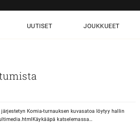
UUTISET
JOUKKUEET
tumista
järjestetyn Komia-turnauksen kuvasatoa löytyy hallin
i/multimedia.htmlKäykääpä katselemassa…