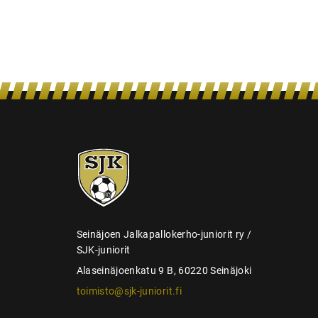
a
u
s
SJK-
juniorit
Seinäjoen Jalkapallokerho-juniorit ry /
SJK-juniorit
Alaseinäjoenkatu 9 B, 60220 Seinäjoki
toimisto@sjk-juniorit.fi