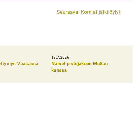
Seuraava:
Komiat jälkilöylyt
13.7.2026
pettymys Vaasassa
Naiset pistejakoon MuSan
kanssa