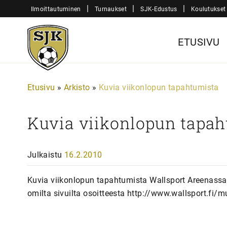
Siirry
|
|
|
Ilmoittautuminen
Turnaukset
SJK-Edustus
Koulutukset
sisältöön
Sjk-
ETUSIVU
Juniorit
Etusivu
»
Arkisto
»
Kuvia viikonlopun tapahtumista
Kuvia viikonlopun tapah
Julkaistu
16.2.2010
Kuvia viikonlopun tapahtumista Wallsport Areenassa 
omilta sivuilta osoitteesta http://www.wallsport.f