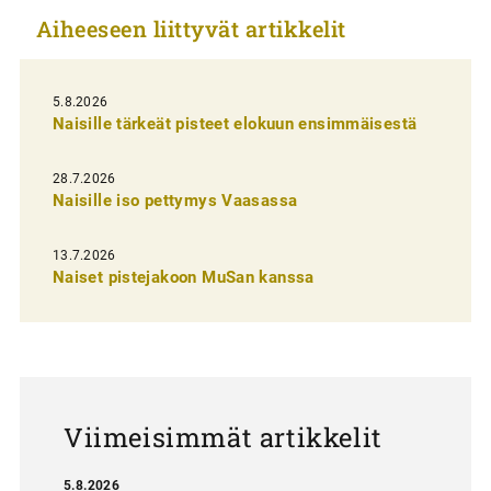
Aiheeseen liittyvät artikkelit
k
e
l
5.8.2026
Naisille tärkeät pisteet elokuun ensimmäisestä
i
e
28.7.2026
n
Naisille iso pettymys Vaasassa
s
13.7.2026
e
Naiset pistejakoon MuSan kanssa
l
a
u
s
Viimeisimmät artikkelit
5.8.2026