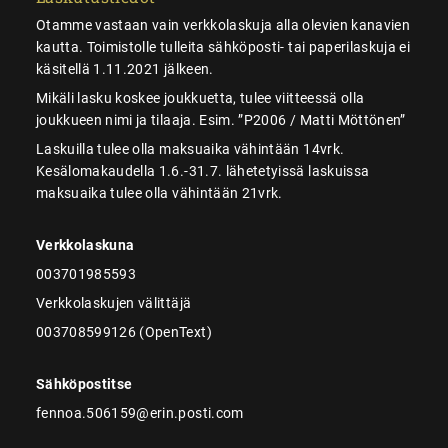
Otamme vastaan vain verkkolaskuja alla olevien kanavien
kautta. Toimistolle tulleita sähköposti- tai paperilaskuja ei
käsitellä 1.11.2021 jälkeen.
Mikäli lasku koskee joukkuetta, tulee viitteessä olla
joukkueen nimi ja tilaaja. Esim. ”P2006 / Matti Möttönen”
Laskuilla tulee olla maksuaika vähintään 14vrk.
Kesälomakaudella 1.6.-31.7. lähetetyissä laskuissa
maksuaika tulee olla vähintään 21vrk.
Verkkolaskuna
003701985593
Verkkolaskujen välittäjä
003708599126 (OpenText)
Sähköpostitse
fennoa.506159@erin.posti.com