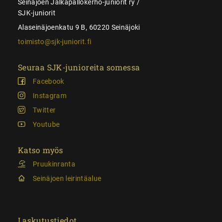
Seinäjoen Jalkapallokerho-juniorit ry /
SJK-juniorit
Alaseinäjoenkatu 9 B, 60220 Seinäjoki
toimisto@sjk-juniorit.fi
Seuraa SJK-junioreita somessa
Facebook
Instagram
Twitter
Youtube
Katso myös
Pruukinranta
Seinäjoen leirintäalue
Laskutustiedot