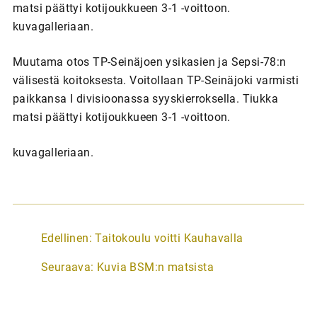
matsi päättyi kotijoukkueen 3-1 -voittoon.
kuvagalleriaan.
Muutama otos TP-Seinäjoen ysikasien ja Sepsi-78:n
välisestä koitoksesta. Voitollaan TP-Seinäjoki varmisti
paikkansa I divisioonassa syyskierroksella. Tiukka
matsi päättyi kotijoukkueen 3-1 -voittoon.
kuvagalleriaan.
A
Edellinen:
Taitokoulu voitti Kauhavalla
r
Seuraava:
Kuvia BSM:n matsista
t
i
k