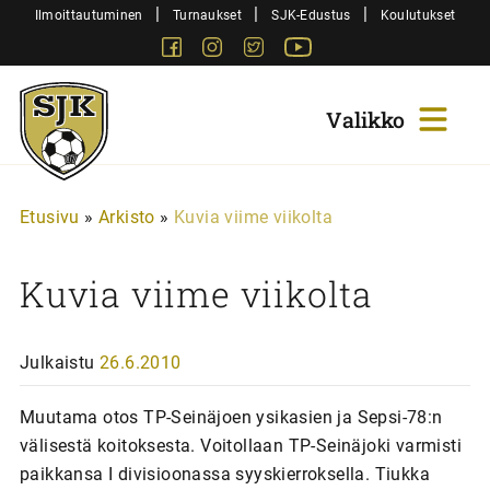
Siirry
|
|
|
Ilmoittautuminen
Turnaukset
SJK-Edustus
Koulutukset
sisältöön
Facebook
Instagram
Twitter
Youtube
Sjk-
Juniorit
Etusivu
»
Arkisto
»
Kuvia viime viikolta
Kuvia viime viikolta
Julkaistu
26.6.2010
Muutama otos TP-Seinäjoen ysikasien ja Sepsi-78:n
välisestä koitoksesta. Voitollaan TP-Seinäjoki varmisti
paikkansa I divisioonassa syyskierroksella. Tiukka