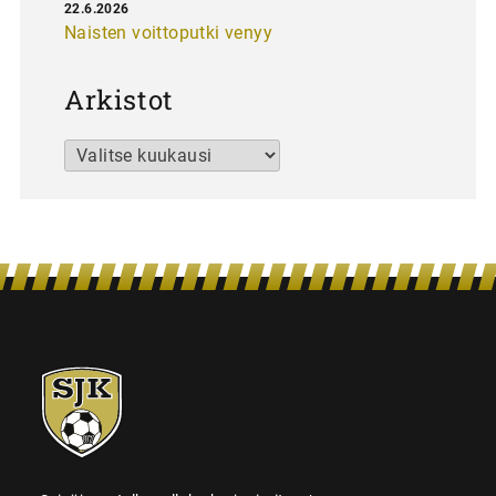
22.6.2026
Naisten voittoputki venyy
Arkistot
Arkistot
SJK-
juniorit