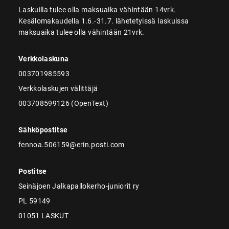
Laskuilla tulee olla maksuaika vähintään 14vrk.
Kesälomakaudella 1.6.-31.7. lähetetyissä laskuissa
maksuaika tulee olla vähintään 21vrk.
Verkkolaskuna
003701985593
Verkkolaskujen välittäjä
003708599126 (OpenText)
Sähköpostitse
fennoa.506159@erin.posti.com
Postitse
Seinäjoen Jalkapallokerho-juniorit ry
PL 59149
01051 LASKUT