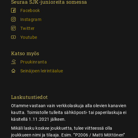
Seuraa SJK-junioreita somessa
Facebook
Instagram
Twitter
Youtube
Katso myös
Pruukinranta
Seinäjoen leirintäalue
Laskutustiedot
Otamme vastaan vain verkkolaskuja alla olevien kanavien
kautta. Toimistolle tulleita sähköposti- tai paperilaskuja ei
käsitellä 1.11.2021 jälkeen.
Mikäli lasku koskee joukkuetta, tulee viitteessä olla
joukkueen nimi ja tilaaja. Esim. ”P2006 / Matti Möttönen”