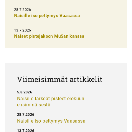
e
28.7.2026
n
Naisille iso pettymys Vaasassa
s
13.7.2026
e
Naiset pistejakoon MuSan kanssa
l
a
u
s
Viimeisimmät artikkelit
5.8.2026
Naisille tärkeät pisteet elokuun
ensimmäisestä
28.7.2026
Naisille iso pettymys Vaasassa
13.7.2026