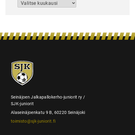
Arkistot
SJK-
juniorit
Seinäjoen Jalkapallokerho-juniorit ry /
SJK-juniorit
Alaseinäjoenkatu 9 B, 60220 Seinäjoki
toimisto@sjk-juniorit.fi