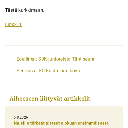
Tästä kurkkimaan.
Linkki 1
A
Edellinen:
SJK-junioreista Tähtiseura
r
Seuraava:
FC Kiisto liian kova
t
i
k
Aiheeseen liittyvät artikkelit
k
e
l
5.8.2026
Naisille tärkeät pisteet elokuun ensimmäisestä
i