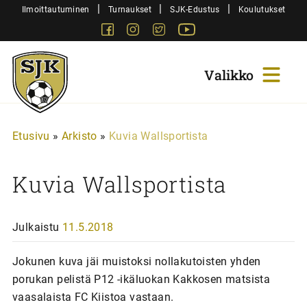
Siirry
|
|
|
Ilmoittautuminen
Turnaukset
SJK-Edustus
Koulutukset
sisältöön
Facebook
Instagram
Twitter
Youtube
Sjk-
Juniorit
Etusivu
»
Arkisto
»
Kuvia Wallsportista
Kuvia Wallsportista
Julkaistu
11.5.2018
Jokunen kuva jäi muistoksi nollakutoisten yhden
porukan pelistä P12 -ikäluokan Kakkosen matsista
vaasalaista FC Kiistoa vastaan.