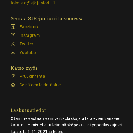
toimisto@sjk-juniorit.fi
Seuraa SJK-junioreita somessa
Facebook
Instagram
Twitter
Youtube
Katso myös
Pruukinranta
Seinäjoen leirintäalue
Laskutustiedot
Otamme vastaan vain verkkolaskuja alla olevien kanavien
kautta. Toimistolle tulleita sähköposti- tai paperilaskuja ei
käsitellä 1.11.2021 jälkeen.