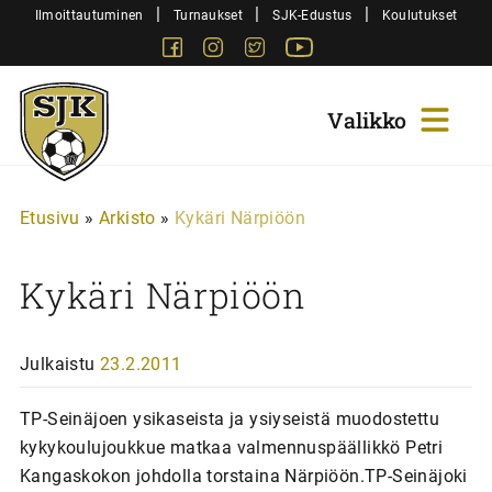
Siirry
|
|
|
Ilmoittautuminen
Turnaukset
SJK-Edustus
Koulutukset
sisältöön
Facebook
Instagram
Twitter
Youtube
Sjk-
Juniorit
Etusivu
»
Arkisto
»
Kykäri Närpiöön
Kykäri Närpiöön
Julkaistu
23.2.2011
TP-Seinäjoen ysikaseista ja ysiyseistä muodostettu
kykykoulujoukkue matkaa valmennuspäällikkö Petri
Kangaskokon johdolla torstaina Närpiöön.TP-Seinäjoki