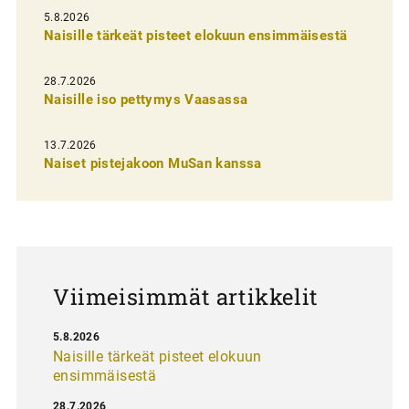
l
5.8.2026
Naisille tärkeät pisteet elokuun ensimmäisestä
i
e
28.7.2026
n
Naisille iso pettymys Vaasassa
s
13.7.2026
e
Naiset pistejakoon MuSan kanssa
l
a
u
s
Viimeisimmät artikkelit
5.8.2026
Naisille tärkeät pisteet elokuun
ensimmäisestä
28.7.2026