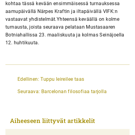
kohtaa tässä kevään ensimmäisessä turnauksessa
aamupäivällä Närpes Kraftin ja iltapäivällä VIFK:n
vastaavat yhdistelmät.Yhteensä keväällä on kolme
turnausta, joista seuraava pelataan Mustasaaren
Botniahallissa 23. maaliskuuta ja kolmas Seinäjoella
12. huhtikuuta.
A
Edellinen:
Tuppu leireilee taas
r
Seuraava:
Barcelonan filosofiaa tarjolla
t
i
k
Aiheeseen liittyvät artikkelit
k
e