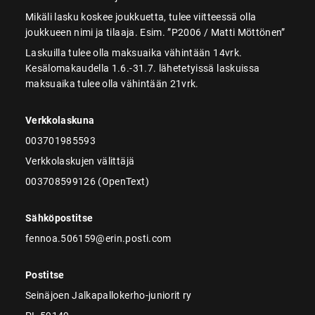
Mikäli lasku koskee joukkuetta, tulee viitteessä olla
joukkueen nimi ja tilaaja. Esim. ”P2006 / Matti Möttönen”
Laskuilla tulee olla maksuaika vähintään 14vrk.
Kesälomakaudella 1.6.-31.7. lähetetyissä laskuissa
maksuaika tulee olla vähintään 21vrk.
Verkkolaskuna
003701985593
Verkkolaskujen välittäjä
003708599126 (OpenText)
Sähköpostitse
fennoa.506159@erin.posti.com
Postitse
Seinäjoen Jalkapallokerho-juniorit ry