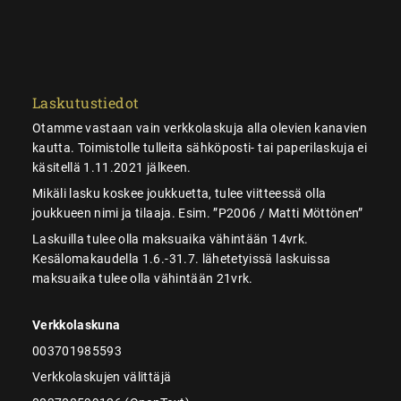
Laskutustiedot
Otamme vastaan vain verkkolaskuja alla olevien kanavien
kautta. Toimistolle tulleita sähköposti- tai paperilaskuja ei
käsitellä 1.11.2021 jälkeen.
Mikäli lasku koskee joukkuetta, tulee viitteessä olla
joukkueen nimi ja tilaaja. Esim. ”P2006 / Matti Möttönen”
Laskuilla tulee olla maksuaika vähintään 14vrk.
Kesälomakaudella 1.6.-31.7. lähetetyissä laskuissa
maksuaika tulee olla vähintään 21vrk.
Verkkolaskuna
003701985593
Verkkolaskujen välittäjä