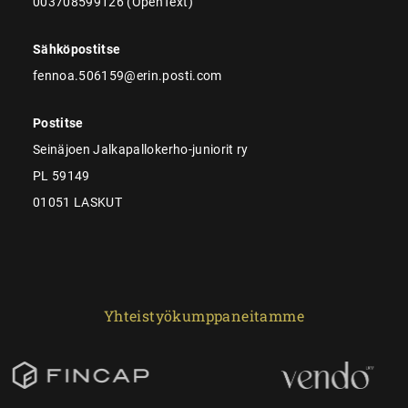
003708599126 (OpenText)
Sähköpostitse
fennoa.506159@erin.posti.com
Postitse
Seinäjoen Jalkapallokerho-juniorit ry
PL 59149
01051 LASKUT
Yhteistyökumppaneitamme