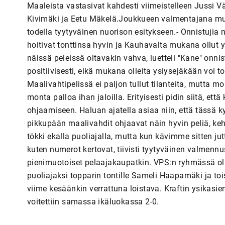
Maaleista vastasivat kahdesti viimeistelleen Jussi V
Kivimäki ja Eetu Mäkelä.Joukkueen valmentajana mu
todella tyytyväinen nuorison esitykseen.- Onnistujia 
hoitivat tonttinsa hyvin ja Kauhavalta mukana ollut ys
näissä peleissä oltavakin vahva, luetteli "Kane" onnist
positiivisesti, eikä mukana olleita ysiysejäkään voi t
Maalivahtipelissä ei paljon tullut tilanteita, mutta m
monta palloa ihan jaloilla. Erityisesti pidin siitä, että
ohjaamiseen. Haluan ajatella asiaa niin, että tässä ky
pikkupään maalivahdit ohjaavat näin hyvin peliä, keh
tökki ekalla puoliajalla, mutta kun kävimme sitten jutt
kuten numerot kertovat, tiivisti tyytyväinen valmennu
pienimuotoiset pelaajakaupatkin. VPS:n ryhmässä oli
puoliajaksi topparin tontille Sameli Haapamäki ja tois
viime kesäänkin verrattuna loistava. Kraftin ysikasien
voitettiin samassa ikäluokassa 2-0.