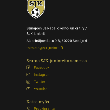
SJK-
l
juniorit
a
u
s
Seinäjoen Jalkapallokerho-juniorit ry /
SJK-juniorit
Alaseinäjoenkatu 9 B, 60220 Seinäjoki
toimisto@sjk-juniorit.fi
Seuraa SJK-junioreita somessa
Facebook
Instagram
Twitter
Youtube
Katso myös
Pruukinranta