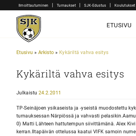
Siirry
|
|
|
Ilmoittautuminen
Turnaukset
SJK-Edustus
Koulutukset
sisältöön
Sjk-
ETUSIVU
Juniorit
Etusivu
»
Arkisto
»
Kykäriltä vahva esitys
Kykäriltä vahva esitys
Julkaistu
24.2.2011
TP-Seinäjoen ysikaseista ja -yseistä muodostettu k
turnauksessan Närpiössä ja vahvasti pelasikin.Aamun
0) Matti Lähteen hattutempun siivittämänä. Alex Kivi
kerran.Iltapäivän ottelussa kaatui VIFK samoin numer