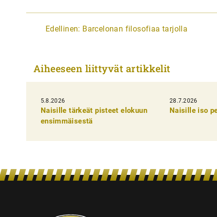
A
Edellinen:
Barcelonan filosofiaa tarjolla
r
t
Aiheeseen liittyvät artikkelit
i
k
5.8.2026
k
28.7.2026
Naisille tärkeät pisteet elokuun
Naisille iso 
e
ensimmäisestä
l
i
e
n
s
e