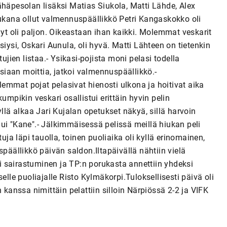
ähäpesolan lisäksi Matias Siukola, Matti Lähde, Alex
kana ollut valmennuspäällikkö Petri Kangaskokko oli
nyt oli paljon. Oikeastaan ihan kaikki. Molemmat veskarit
iysi, Oskari Aunula, oli hyvä. Matti Lähteen on tietenkin
ujien listaa.- Ysikasi-pojista moni pelasi todella
osiaan moittia, jatkoi valmennuspäällikkö.-
olemmat pojat pelasivat hienosti ulkona ja hoitivat aika
 kumpikin veskari osallistui erittäin hyvin pelin
llä alkaa Jari Kujalan opetukset näkyä, sillä harvoin
ui "Kane".- Jälkimmäisessä pelissä meillä hiukan peli
uja läpi tauolla, toinen puoliaika oli kyllä erinomainen,
späällikkö päivän saldon.Iltapäivällä nähtiin vielä
 sairastuminen ja TP:n porukasta annettiin yhdeksi
elle puoliajalle Risto Kylmäkorpi.Tuloksellisesti päivä oli
 kanssa nimittäin pelattiin silloin Närpiössä 2-2 ja VIFK