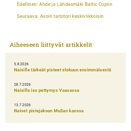
A
Edellinen:
Ahde ja Lähdesmäki Baltic Cupiin
r
Seuraava:
Avoin taitotori keskiviikkoisin
t
i
k
Aiheeseen liittyvät artikkelit
k
e
l
5.8.2026
Naisille tärkeät pisteet elokuun ensimmäisestä
i
e
28.7.2026
n
Naisille iso pettymys Vaasassa
s
13.7.2026
e
Naiset pistejakoon MuSan kanssa
l
a