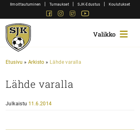
Siirry
|
|
|
Ilmoittautuminen
Turnaukset
SJK-Edustus
Koulutukset
sisältöön
Facebook
Instagram
Twitter
Youtube
Sjk-
Juniorit
Etusivu
»
Arkisto
»
Lähde varalla
Lähde varalla
Julkaistu
11.6.2014