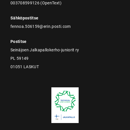
003708599126 (OpenText)
Sähköpostitse
fennoa.506159@erin.posti.com
Postitse
Seinäjoen Jalkapallokerho-juniorit ry
PL 59149
01051 LASKUT