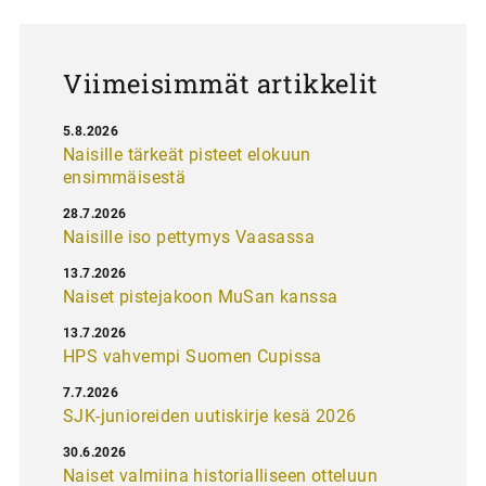
u
s
Viimeisimmät artikkelit
5.8.2026
Naisille tärkeät pisteet elokuun
ensimmäisestä
28.7.2026
Naisille iso pettymys Vaasassa
13.7.2026
Naiset pistejakoon MuSan kanssa
13.7.2026
HPS vahvempi Suomen Cupissa
7.7.2026
SJK-junioreiden uutiskirje kesä 2026
30.6.2026
Naiset valmiina historialliseen otteluun