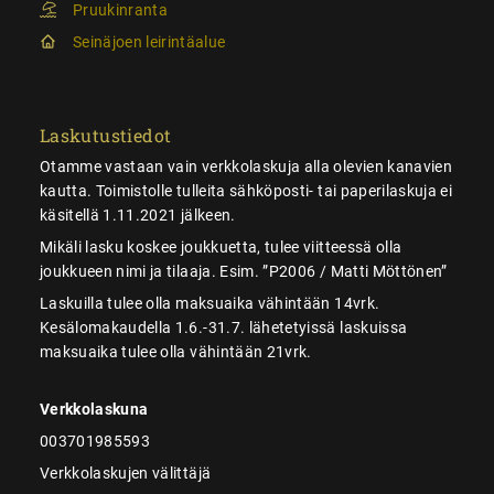
Pruukinranta
Seinäjoen leirintäalue
Laskutustiedot
Otamme vastaan vain verkkolaskuja alla olevien kanavien
kautta. Toimistolle tulleita sähköposti- tai paperilaskuja ei
käsitellä 1.11.2021 jälkeen.
Mikäli lasku koskee joukkuetta, tulee viitteessä olla
joukkueen nimi ja tilaaja. Esim. ”P2006 / Matti Möttönen”
Laskuilla tulee olla maksuaika vähintään 14vrk.
Kesälomakaudella 1.6.-31.7. lähetetyissä laskuissa
maksuaika tulee olla vähintään 21vrk.
Verkkolaskuna
003701985593
Verkkolaskujen välittäjä