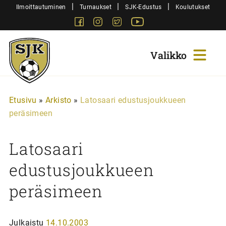
Siirry
|
|
|
Ilmoittautuminen
Turnaukset
SJK-Edustus
Koulutukset
sisältöön
Facebook
Instagram
Twitter
Youtube
Sjk-
Juniorit
Etusivu
»
Arkisto
»
Latosaari edustusjoukkueen
peräsimeen
Latosaari
edustusjoukkueen
peräsimeen
Julkaistu
14.10.2003