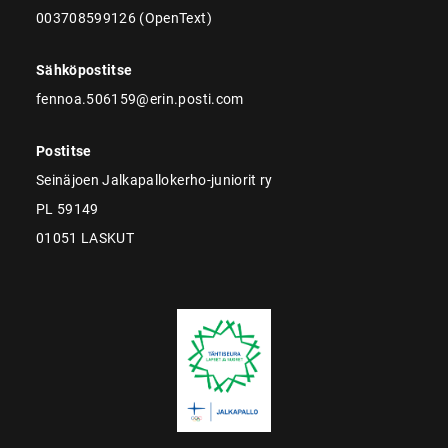
003708599126 (OpenText)
Sähköpostitse
fennoa.506159@erin.posti.com
Postitse
Seinäjoen Jalkapallokerho-juniorit ry
PL 59149
01051 LASKUT