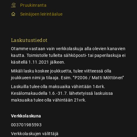
Pruukinranta
Seinäjoen leirintäalue
Laskutustiedot
Otamme vastaan vain verkkolaskuja alla olevien kanavien
kautta. Toimistolle tulleita sähköposti- tai paperilaskuja ei
käsitellä 1.11.2021 jälkeen.
Mikäli lasku koskee joukkuetta, tulee viitteessä olla
joukkueen nimi ja tilaaja. Esim. ”P2006 / Matti Möttönen”
Laskuilla tulee olla maksuaika vähintään 14vrk.
Kesälomakaudella 1.6.-31.7. lähetetyissä laskuissa
maksuaika tulee olla vähintään 21vrk.
Verkkolaskuna
003701985593
Verkkolaskujen välittäjä