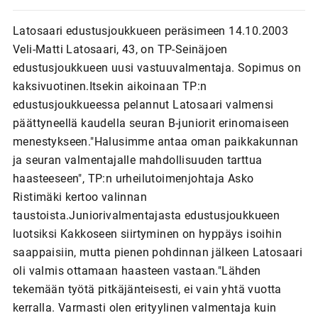
Latosaari edustusjoukkueen peräsimeen 14.10.2003
Veli-Matti Latosaari, 43, on TP-Seinäjoen
edustusjoukkueen uusi vastuuvalmentaja. Sopimus on
kaksivuotinen.Itsekin aikoinaan TP:n
edustusjoukkueessa pelannut Latosaari valmensi
päättyneellä kaudella seuran B-juniorit erinomaiseen
menestykseen."Halusimme antaa oman paikkakunnan
ja seuran valmentajalle mahdollisuuden tarttua
haasteeseen", TP:n urheilutoimenjohtaja Asko
Ristimäki kertoo valinnan
taustoista.Juniorivalmentajasta edustusjoukkueen
luotsiksi Kakkoseen siirtyminen on hyppäys isoihin
saappaisiin, mutta pienen pohdinnan jälkeen Latosaari
oli valmis ottamaan haasteen vastaan."Lähden
tekemään työtä pitkäjänteisesti, ei vain yhtä vuotta
kerralla. Varmasti olen erityylinen valmentaja kuin