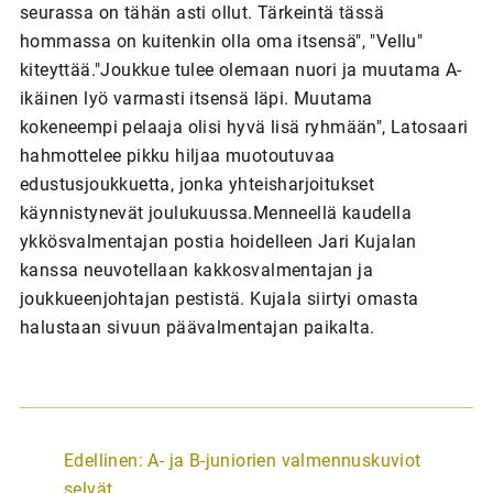
seurassa on tähän asti ollut. Tärkeintä tässä
hommassa on kuitenkin olla oma itsensä", "Vellu"
kiteyttää."Joukkue tulee olemaan nuori ja muutama A-
ikäinen lyö varmasti itsensä läpi. Muutama
kokeneempi pelaaja olisi hyvä lisä ryhmään", Latosaari
hahmottelee pikku hiljaa muotoutuvaa
edustusjoukkuetta, jonka yhteisharjoitukset
käynnistynevät joulukuussa.Menneellä kaudella
ykkösvalmentajan postia hoidelleen Jari Kujalan
kanssa neuvotellaan kakkosvalmentajan ja
joukkueenjohtajan pestistä. Kujala siirtyi omasta
halustaan sivuun päävalmentajan paikalta.
A
Edellinen:
A- ja B-juniorien valmennuskuviot
r
selvät