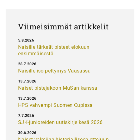
s
Viimeisimmät artikkelit
5.8.2026
Naisille tärkeät pisteet elokuun
ensimmäisestä
28.7.2026
Naisille iso pettymys Vaasassa
13.7.2026
Naiset pistejakoon MuSan kanssa
13.7.2026
HPS vahvempi Suomen Cupissa
7.7.2026
SJK-junioreiden uutiskirje kesä 2026
30.6.2026
Naiset valmiina historialliseen otteluun