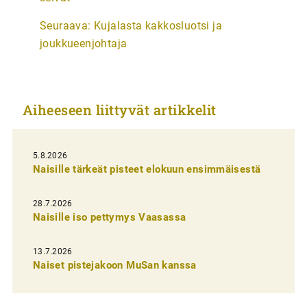
t
Seuraava:
Kujalasta kakkosluotsi ja
i
joukkueenjohtaja
k
k
e
Aiheeseen liittyvät artikkelit
l
i
5.8.2026
e
Naisille tärkeät pisteet elokuun ensimmäisestä
n
s
28.7.2026
Naisille iso pettymys Vaasassa
e
l
13.7.2026
a
Naiset pistejakoon MuSan kanssa
u