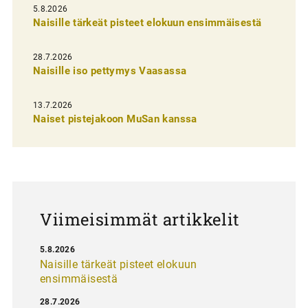
l
5.8.2026
Naisille tärkeät pisteet elokuun ensimmäisestä
i
e
28.7.2026
n
Naisille iso pettymys Vaasassa
s
13.7.2026
e
Naiset pistejakoon MuSan kanssa
l
a
u
s
Viimeisimmät artikkelit
5.8.2026
Naisille tärkeät pisteet elokuun
ensimmäisestä
28.7.2026