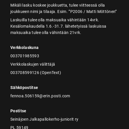
Mikäli lasku koskee joukkuetta, tulee viitteessä olla
joukkueen nimi ja tilaaja. Esim. ”P2006 / Matti Möttönen”
Laskuilla tulee olla maksuaika vähintään 14vrk.
Kesälomakaudella 1.6.-31.7. lähetetyissä laskuissa
maksuaika tulee olla vähintään 21vrk.
Verkkolaskuna
003701985593
Verkkolaskujen välittäjä
003708599126 (OpenText)
Sähköpostitse
fennoa.506159@erin.posti.com
Postitse
Seinäjoen Jalkapallokerho-juniorit ry
PL 59149