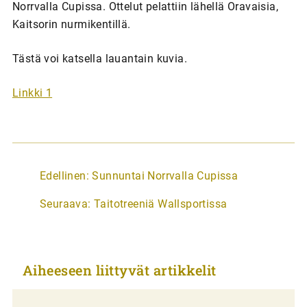
Norrvalla Cupissa. Ottelut pelattiin lähellä Oravaisia,
Kaitsorin nurmikentillä.
Tästä voi katsella lauantain kuvia.
Linkki 1
A
Edellinen:
Sunnuntai Norrvalla Cupissa
r
Seuraava:
Taitotreeniä Wallsportissa
t
i
k
Aiheeseen liittyvät artikkelit
k
e