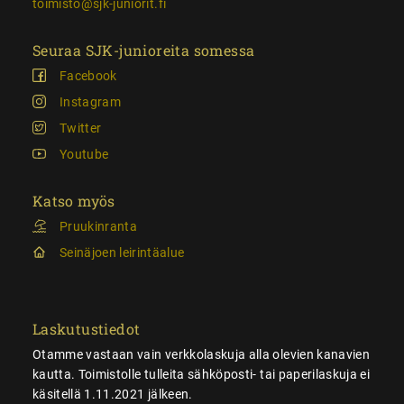
toimisto@sjk-juniorit.fi
Seuraa SJK-junioreita somessa
Facebook
Instagram
Twitter
Youtube
Katso myös
Pruukinranta
Seinäjoen leirintäalue
Laskutustiedot
Otamme vastaan vain verkkolaskuja alla olevien kanavien
kautta. Toimistolle tulleita sähköposti- tai paperilaskuja ei
käsitellä 1.11.2021 jälkeen.