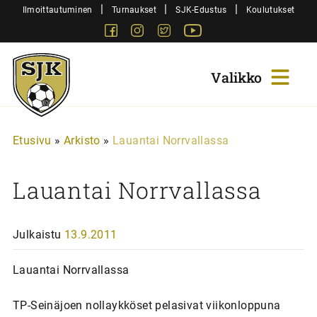
Siirry
|
|
|
Ilmoittautuminen
Turnaukset
SJK-Edustus
Koulutukset
sisältöön
Facebook
Instagram
Twitter
Youtube
Sjk-
Juniorit
Etusivu
»
Arkisto
»
Lauantai Norrvallassa
Lauantai Norrvallassa
Julkaistu
13.9.2011
Lauantai Norrvallassa
TP-Seinäjoen nollaykköset pelasivat viikonloppuna