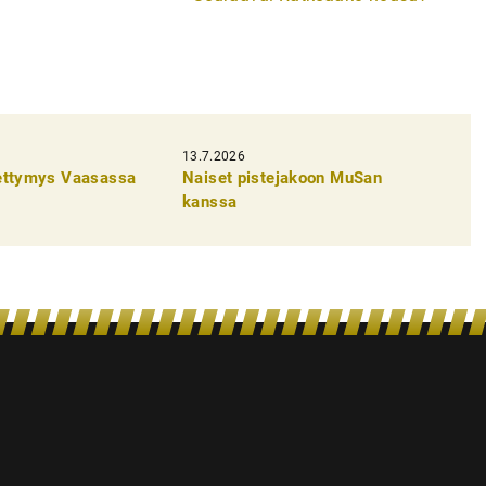
13.7.2026
pettymys Vaasassa
Naiset pistejakoon MuSan
kanssa