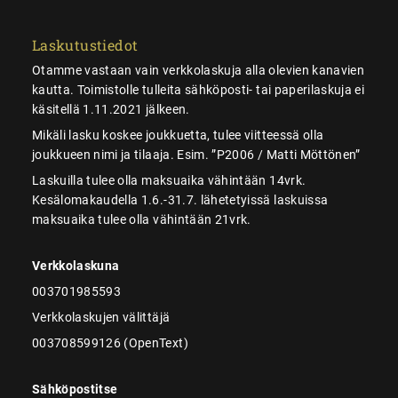
Laskutustiedot
Otamme vastaan vain verkkolaskuja alla olevien kanavien
kautta. Toimistolle tulleita sähköposti- tai paperilaskuja ei
käsitellä 1.11.2021 jälkeen.
Mikäli lasku koskee joukkuetta, tulee viitteessä olla
joukkueen nimi ja tilaaja. Esim. ”P2006 / Matti Möttönen”
Laskuilla tulee olla maksuaika vähintään 14vrk.
Kesälomakaudella 1.6.-31.7. lähetetyissä laskuissa
maksuaika tulee olla vähintään 21vrk.
Verkkolaskuna
003701985593
Verkkolaskujen välittäjä
003708599126 (OpenText)
Sähköpostitse