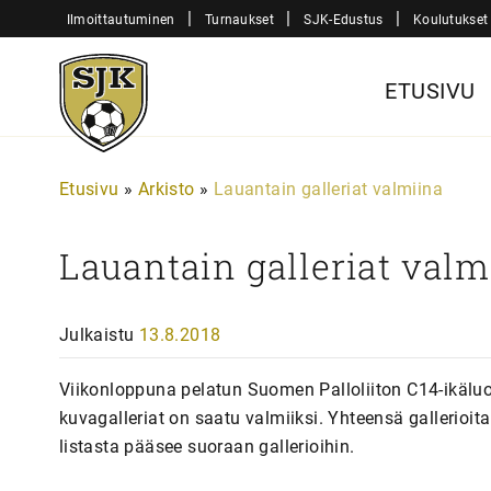
Siirry
|
|
|
Ilmoittautuminen
Turnaukset
SJK-Edustus
Koulutukset
sisältöön
Sjk-
ETUSIVU
Juniorit
Etusivu
»
Arkisto
»
Lauantain galleriat valmiina
Lauantain galleriat valm
Julkaistu
13.8.2018
Viikonloppuna pelatun Suomen Palloliiton C14-ikäl
kuvagalleriat on saatu valmiiksi. Yhteensä gallerioita
listasta pääsee suoraan gallerioihin.