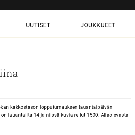
UUTISET
JOUKKUEET
iina
uokan kakkostason lopputurnauksen lauantaipäivän
 on lauantailta 14 ja niissä kuvia reilut 1500. Allaolevasta