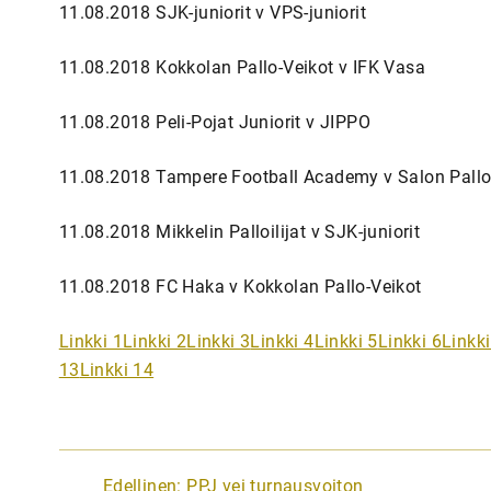
11.08.2018 SJK-juniorit v VPS-juniorit
11.08.2018 Kokkolan Pallo-Veikot v IFK Vasa
11.08.2018 Peli-Pojat Juniorit v JIPPO
11.08.2018 Tampere Football Academy v Salon Palloi
11.08.2018 Mikkelin Palloilijat v SJK-juniorit
11.08.2018 FC Haka v Kokkolan Pallo-Veikot
Linkki 1
Linkki 2
Linkki 3
Linkki 4
Linkki 5
Linkki 6
Linkki
13
Linkki 14
A
Edellinen:
PPJ vei turnausvoiton