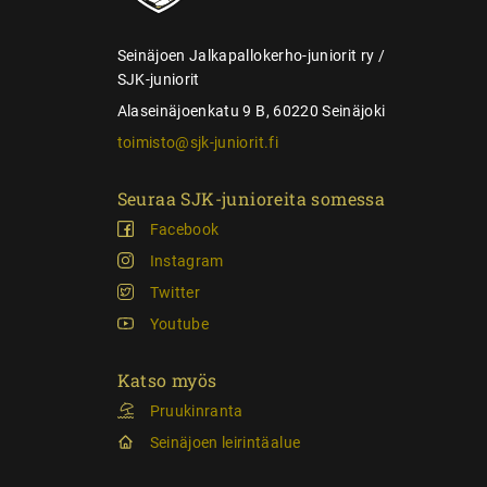
u
s
Seinäjoen Jalkapallokerho-juniorit ry /
SJK-juniorit
Alaseinäjoenkatu 9 B, 60220 Seinäjoki
toimisto@sjk-juniorit.fi
Seuraa SJK-junioreita somessa
Facebook
Instagram
Twitter
Youtube
Katso myös
Pruukinranta
Seinäjoen leirintäalue