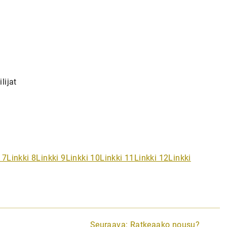
lijat
 7
Linkki 8
Linkki 9
Linkki 10
Linkki 11
Linkki 12
Linkki
Seuraava:
Ratkeaako nousu?