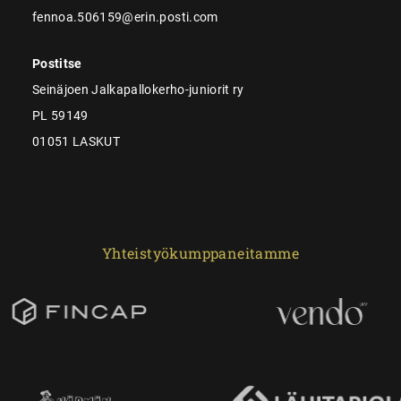
fennoa.506159@erin.posti.com
Postitse
Seinäjoen Jalkapallokerho-juniorit ry
PL 59149
01051 LASKUT
Yhteistyökumppaneitamme