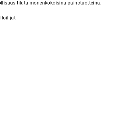
ollisuus tilata monenkokoisina painotuotteina.
oilijat