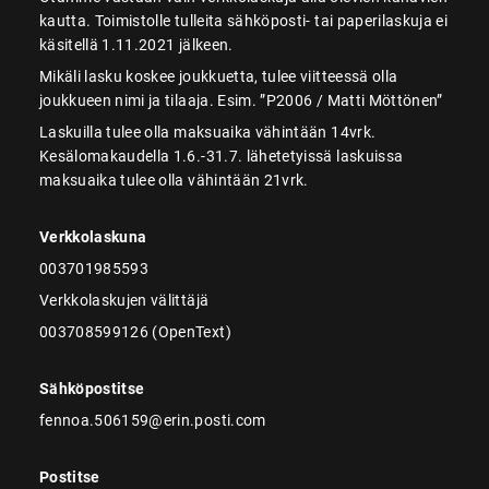
kautta. Toimistolle tulleita sähköposti- tai paperilaskuja ei
käsitellä 1.11.2021 jälkeen.
Mikäli lasku koskee joukkuetta, tulee viitteessä olla
joukkueen nimi ja tilaaja. Esim. ”P2006 / Matti Möttönen”
Laskuilla tulee olla maksuaika vähintään 14vrk.
Kesälomakaudella 1.6.-31.7. lähetetyissä laskuissa
maksuaika tulee olla vähintään 21vrk.
Verkkolaskuna
003701985593
Verkkolaskujen välittäjä
003708599126 (OpenText)
Sähköpostitse
fennoa.506159@erin.posti.com
Postitse