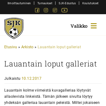
Siirry
|
|
|
Ilmoittautuminen
Turnaukset
SJK-Edustus
Koulutukset
sisältöön
Facebook
Instagram
Twitter
Youtube
Sjk-
Juniorit
Etusivu
»
Arkisto
»
Lauantain loput galleriat
Lauantain loput galleriat
Julkaistu
10.12.2017
Lauantain kolme viimeistä kuvagalleriaa löytyvät
allaolevista linkeistä. Tämän jälkeen sivulta löytyy
yhdeksän galleriaa lauantain peleistä. Miltei jokaiseen