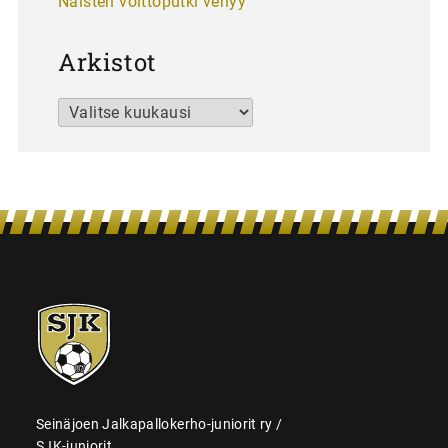
Naisten voittoputki venyy
Arkistot
Arkistot
SJK-
juniorit
Seinäjoen Jalkapallokerho-juniorit ry /
SJK-juniorit