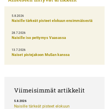
k
e
l
5.8.2026
Naisille tärkeät pisteet elokuun ensimmäisestä
i
e
28.7.2026
n
Naisille iso pettymys Vaasassa
s
13.7.2026
e
Naiset pistejakoon MuSan kanssa
l
a
u
s
Viimeisimmät artikkelit
5.8.2026
Naisille tärkeät pisteet elokuun