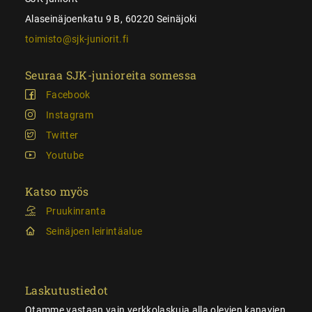
Alaseinäjoenkatu 9 B, 60220 Seinäjoki
toimisto@sjk-juniorit.fi
Seuraa SJK-junioreita somessa
Facebook
Instagram
Twitter
Youtube
Katso myös
Pruukinranta
Seinäjoen leirintäalue
Laskutustiedot
Otamme vastaan vain verkkolaskuja alla olevien kanavien