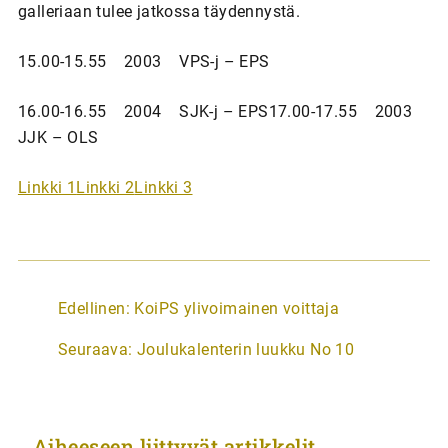
galleriaan tulee jatkossa täydennystä.
15.00-15.55 2003 VPS-j – EPS
16.00-16.55 2004 SJK-j – EPS17.00-17.55 2003
JJK – OLS
Linkki 1
Linkki 2
Linkki 3
A
Edellinen:
KoiPS ylivoimainen voittaja
r
Seuraava:
Joulukalenterin luukku No 10
t
i
k
Aiheeseen liittyvät artikkelit