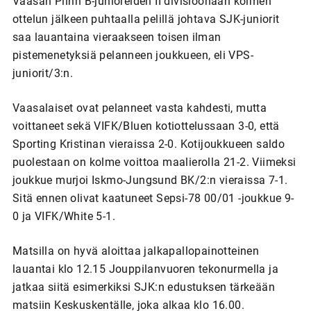
Vaasan Piirin B-junioreiden II divisioonaan kolmen
ottelun jälkeen puhtaalla pelillä johtava SJK-juniorit
saa lauantaina vieraakseen toisen ilman
pistemenetyksiä pelanneen joukkueen, eli VPS-
juniorit/3:n.
Vaasalaiset ovat pelanneet vasta kahdesti, mutta
voittaneet sekä VIFK/Bluen kotiottelussaan 3-0, että
Sporting Kristinan vieraissa 2-0. Kotijoukkueen saldo
puolestaan on kolme voittoa maalierolla 21-2. Viimeksi
joukkue murjoi Iskmo-Jungsund BK/2:n vieraissa 7-1.
Sitä ennen olivat kaatuneet Sepsi-78 00/01 -joukkue 9-
0 ja VIFK/White 5-1.
Matsilla on hyvä aloittaa jalkapallopainotteinen
lauantai klo 12.15 Jouppilanvuoren tekonurmella ja
jatkaa siitä esimerkiksi SJK:n edustuksen tärkeään
matsiin Keskuskentälle, joka alkaa klo 16.00.