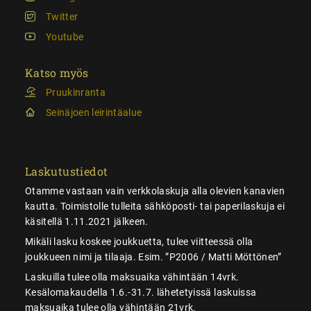
Twitter
Youtube
Katso myös
Pruukinranta
Seinäjoen leirintäalue
Laskutustiedot
Otamme vastaan vain verkkolaskuja alla olevien kanavien
kautta. Toimistolle tulleita sähköposti- tai paperilaskuja ei
käsitellä 1.11.2021 jälkeen.
Mikäli lasku koskee joukkuetta, tulee viitteessä olla
joukkueen nimi ja tilaaja. Esim. ”P2006 / Matti Möttönen”
Laskuilla tulee olla maksuaika vähintään 14vrk.
Kesälomakaudella 1.6.-31.7. lähetetyissä laskuissa
maksuaika tulee olla vähintään 21vrk.