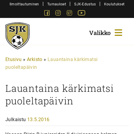
Siirry
|
|
|
Ilmoittautuminen
Turnaukset
SJK-Edustus
Koulutukset
sisältöön
Facebook
Instagram
Twitter
Youtube
Sjk-
Juniorit
Etusivu
»
Arkisto
»
Lauantaina kärkimatsi
puoleltapäivin
Lauantaina kärkimatsi
puoleltapäivin
Julkaistu
13.5.2016