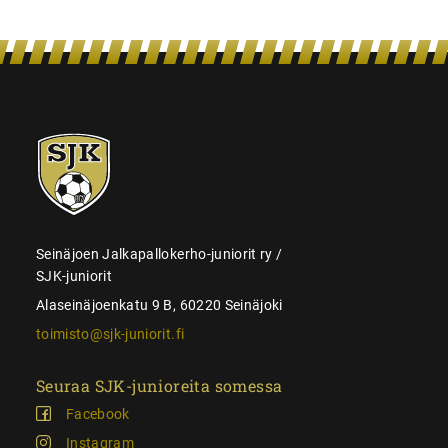
SJK-
juniorit
Seinäjoen Jalkapallokerho-juniorit ry /
SJK-juniorit
Alaseinäjoenkatu 9 B, 60220 Seinäjoki
toimisto@sjk-juniorit.fi
Seuraa SJK-junioreita somessa
Facebook
Instagram