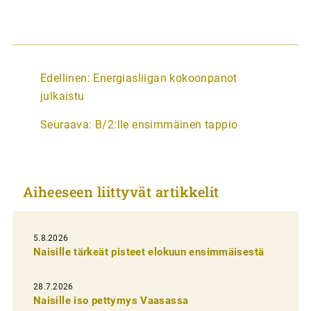
A
Edellinen:
Energiasliigan kokoonpanot
r
julkaistu
t
Seuraava:
B/2:lle ensimmäinen tappio
i
k
k
Aiheeseen liittyvät artikkelit
e
l
i
5.8.2026
Naisille tärkeät pisteet elokuun ensimmäisestä
e
n
28.7.2026
Naisille iso pettymys Vaasassa
s