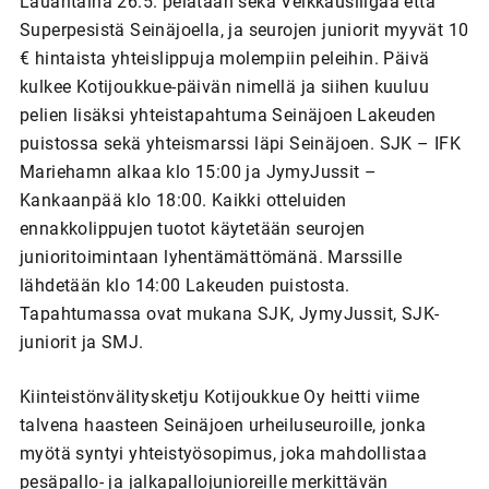
Lauantaina 26.5. pelataan sekä Veikkausliigaa että
Superpesistä Seinäjoella, ja seurojen juniorit myyvät 10
€ hintaista yhteislippuja molempiin peleihin. Päivä
kulkee Kotijoukkue-päivän nimellä ja siihen kuuluu
pelien lisäksi yhteistapahtuma Seinäjoen Lakeuden
puistossa sekä yhteismarssi läpi Seinäjoen. SJK – IFK
Mariehamn alkaa klo 15:00 ja JymyJussit –
Kankaanpää klo 18:00. Kaikki otteluiden
ennakkolippujen tuotot käytetään seurojen
junioritoimintaan lyhentämättömänä. Marssille
lähdetään klo 14:00 Lakeuden puistosta.
Tapahtumassa ovat mukana SJK, JymyJussit, SJK-
juniorit ja SMJ.
Kiinteistönvälitysketju Kotijoukkue Oy heitti viime
talvena haasteen Seinäjoen urheiluseuroille, jonka
myötä syntyi yhteistyösopimus, joka mahdollistaa
pesäpallo- ja jalkapallojunioreille merkittävän