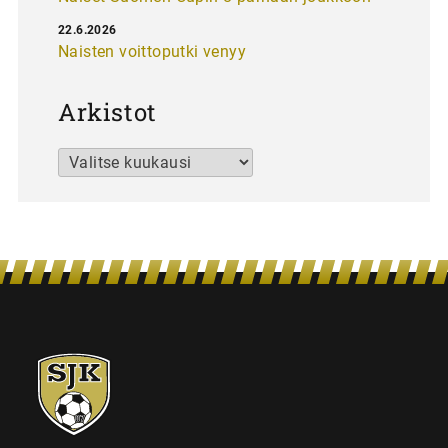
22.6.2026
Naisten voittoputki venyy
Arkistot
Arkistot
SJK-
juniorit