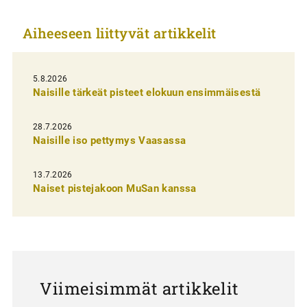
k
Aiheeseen liittyvät artikkelit
k
e
l
5.8.2026
Naisille tärkeät pisteet elokuun ensimmäisestä
i
e
28.7.2026
n
Naisille iso pettymys Vaasassa
s
13.7.2026
e
Naiset pistejakoon MuSan kanssa
l
a
u
s
Viimeisimmät artikkelit