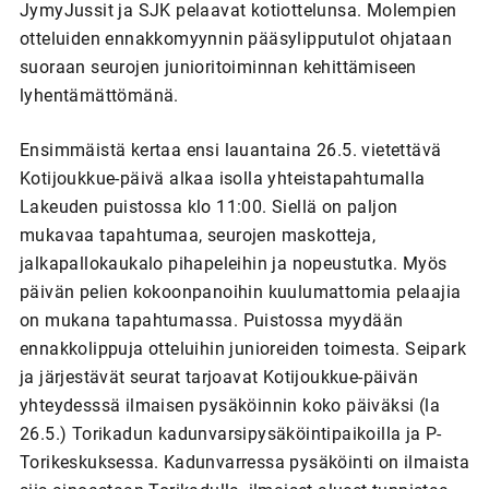
JymyJussit ja SJK pelaavat kotiottelunsa. Molempien
otteluiden ennakkomyynnin pääsylipputulot ohjataan
suoraan seurojen junioritoiminnan kehittämiseen
lyhentämättömänä.
Ensimmäistä kertaa ensi lauantaina 26.5. vietettävä
Kotijoukkue-päivä alkaa isolla yhteistapahtumalla
Lakeuden puistossa klo 11:00. Siellä on paljon
mukavaa tapahtumaa, seurojen maskotteja,
jalkapallokaukalo pihapeleihin ja nopeustutka. Myös
päivän pelien kokoonpanoihin kuulumattomia pelaajia
on mukana tapahtumassa. Puistossa myydään
ennakkolippuja otteluihin junioreiden toimesta. Seipark
ja järjestävät seurat tarjoavat Kotijoukkue-päivän
yhteydesssä ilmaisen pysäköinnin koko päiväksi (la
26.5.) Torikadun kadunvarsipysäköintipaikoilla ja P-
Torikeskuksessa. Kadunvarressa pysäköinti on ilmaista