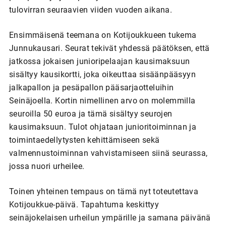
tulovirran seuraavien viiden vuoden aikana.
Ensimmäisenä teemana on Kotijoukkueen tukema
Junnukausari. Seurat tekivät yhdessä päätöksen, että
jatkossa jokaisen junioripelaajan kausimaksuun
sisältyy kausikortti, joka oikeuttaa sisäänpääsyyn
jalkapallon ja pesäpallon pääsarjaotteluihin
Seinäjoella. Kortin nimellinen arvo on molemmilla
seuroilla 50 euroa ja tämä sisältyy seurojen
kausimaksuun. Tulot ohjataan junioritoiminnan ja
toimintaedellytysten kehittämiseen sekä
valmennustoiminnan vahvistamiseen siinä seurassa,
jossa nuori urheilee.
Toinen yhteinen tempaus on tämä nyt toteutettava
Kotijoukkue-päivä. Tapahtuma keskittyy
seinäjokelaisen urheilun ympärille ja samana päivänä