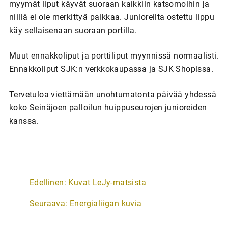
myymät liput käyvät suoraan kaikkiin katsomoihin ja
niillä ei ole merkittyä paikkaa. Junioreilta ostettu lippu
käy sellaisenaan suoraan portilla.
Muut ennakkoliput ja porttiliput myynnissä normaalisti.
Ennakkoliput SJK:n verkkokaupassa ja SJK Shopissa.
Tervetuloa viettämään unohtumatonta päivää yhdessä
koko Seinäjoen palloilun huippuseurojen junioreiden
kanssa.
A
Edellinen:
Kuvat LeJy-matsista
r
Seuraava:
Energialiigan kuvia
t
i