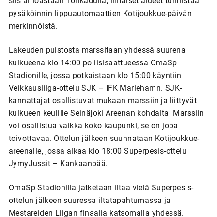
siis ainoastaan Torikadulla, ilmaiset alueet tunnistaa
pysäköinnin lippuautomaattien Kotijoukkue-päivän
merkinnöistä.
Lakeuden puistosta marssitaan yhdessä suurena
kulkueena klo 14:00 poliisisaattueessa OmaSp
Stadionille, jossa potkaistaan klo 15:00 käyntiin
Veikkausliiga-ottelu SJK – IFK Mariehamn. SJK-
kannattajat osallistuvat mukaan marssiin ja liittyvät
kulkueen keulille Seinäjoki Areenan kohdalta. Marssiin
voi osallistua vaikka koko kaupunki, se on jopa
toivottavaa. Ottelun jälkeen suunnataan Kotijoukkue-
areenalle, jossa alkaa klo 18:00 Superpesis-ottelu
JymyJussit – Kankaanpää.
OmaSp Stadionilla jatketaan iltaa vielä Superpesis-
ottelun jälkeen suuressa iltatapahtumassa ja
Mestareiden Liigan finaalia katsomalla yhdessä.