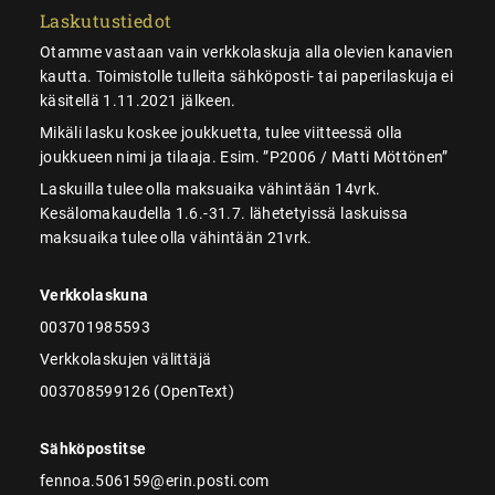
Laskutustiedot
Otamme vastaan vain verkkolaskuja alla olevien kanavien
kautta. Toimistolle tulleita sähköposti- tai paperilaskuja ei
käsitellä 1.11.2021 jälkeen.
Mikäli lasku koskee joukkuetta, tulee viitteessä olla
joukkueen nimi ja tilaaja. Esim. ”P2006 / Matti Möttönen”
Laskuilla tulee olla maksuaika vähintään 14vrk.
Kesälomakaudella 1.6.-31.7. lähetetyissä laskuissa
maksuaika tulee olla vähintään 21vrk.
Verkkolaskuna
003701985593
Verkkolaskujen välittäjä
003708599126 (OpenText)
Sähköpostitse
fennoa.506159@erin.posti.com