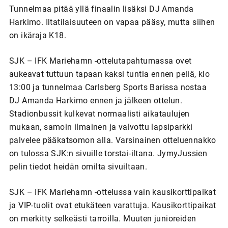
Tunnelmaa pitää yllä finaalin lisäksi DJ Amanda
Harkimo. Iltatilaisuuteen on vapaa pääsy, mutta siihen
on ikäraja K18.
SJK – IFK Mariehamn -ottelutapahtumassa ovet
aukeavat tuttuun tapaan kaksi tuntia ennen peliä, klo
13:00 ja tunnelmaa Carlsberg Sports Barissa nostaa
DJ Amanda Harkimo ennen ja jälkeen ottelun.
Stadionbussit kulkevat normaalisti aikataulujen
mukaan, samoin ilmainen ja valvottu lapsiparkki
palvelee pääkatsomon alla. Varsinainen otteluennakko
on tulossa SJK:n sivuille torstai-iltana. JymyJussien
pelin tiedot heidän omilta sivuiltaan.
SJK – IFK Mariehamn -ottelussa vain kausikorttipaikat
ja VIP-tuolit ovat etukäteen varattuja. Kausikorttipaikat
on merkitty selkeästi tarroilla. Muuten junioreiden