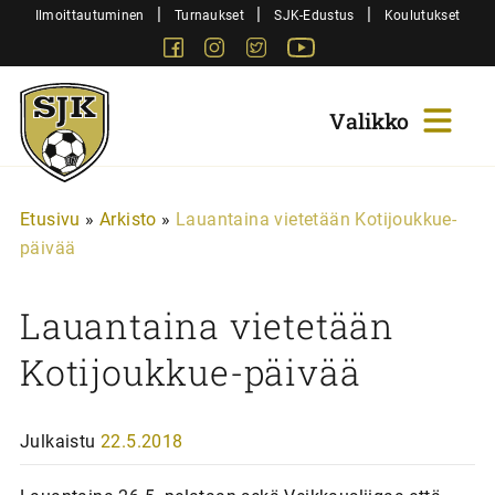
Siirry
|
|
|
Ilmoittautuminen
Turnaukset
SJK-Edustus
Koulutukset
sisältöön
Facebook
Instagram
Twitter
Youtube
Sjk-
Juniorit
Etusivu
»
Arkisto
»
Lauantaina vietetään Kotijoukkue-
päivää
Lauantaina vietetään
Kotijoukkue-päivää
Julkaistu
22.5.2018