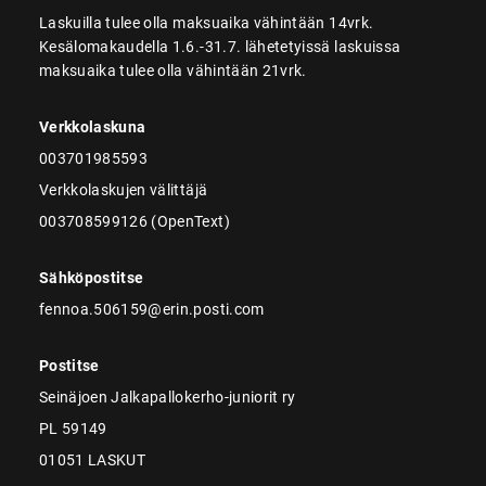
Laskuilla tulee olla maksuaika vähintään 14vrk.
Kesälomakaudella 1.6.-31.7. lähetetyissä laskuissa
maksuaika tulee olla vähintään 21vrk.
Verkkolaskuna
003701985593
Verkkolaskujen välittäjä
003708599126 (OpenText)
Sähköpostitse
fennoa.506159@erin.posti.com
Postitse
Seinäjoen Jalkapallokerho-juniorit ry
PL 59149
01051 LASKUT