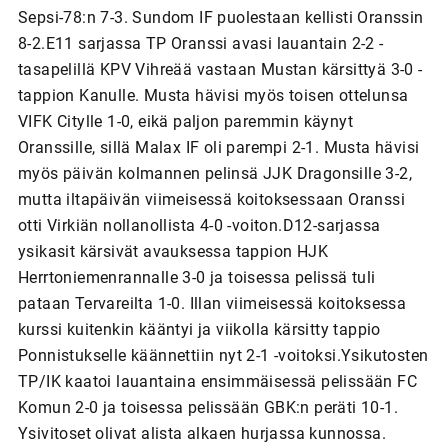
Sepsi-78:n 7-3. Sundom IF puolestaan kellisti Oranssin
8-2.E11 sarjassa TP Oranssi avasi lauantain 2-2 -
tasapelillä KPV Vihreää vastaan Mustan kärsittyä 3-0 -
tappion Kanulle. Musta hävisi myös toisen ottelunsa
VIFK Citylle 1-0, eikä paljon paremmin käynyt
Oranssille, sillä Malax IF oli parempi 2-1. Musta hävisi
myös päivän kolmannen pelinsä JJK Dragonsille 3-2,
mutta iltapäivän viimeisessä koitoksessaan Oranssi
otti Virkiän nollanollista 4-0 -voiton.D12-sarjassa
ysikasit kärsivät avauksessa tappion HJK
Herrtoniemenrannalle 3-0 ja toisessa pelissä tuli
pataan Tervareilta 1-0. Illan viimeisessä koitoksessa
kurssi kuitenkin kääntyi ja viikolla kärsitty tappio
Ponnistukselle käännettiin nyt 2-1 -voitoksi.Ysikutosten
TP/IK kaatoi lauantaina ensimmäisessä pelissään FC
Komun 2-0 ja toisessa pelissään GBK:n peräti 10-1.
Ysivitoset olivat alista alkaen hurjassa kunnossa.