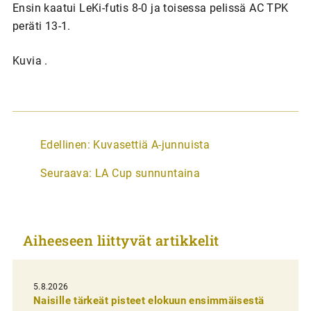
Ensin kaatui LeKi-futis 8-0 ja toisessa pelissä AC TPK
peräti 13-1.
Kuvia .
A
Edellinen:
Kuvasettiä A-junnuista
r
Seuraava:
LA Cup sunnuntaina
t
i
k
Aiheeseen liittyvät artikkelit
k
e
l
5.8.2026
Naisille tärkeät pisteet elokuun ensimmäisestä
i