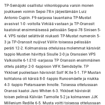
TP-Seinäjoki osallistui viikonloppuna varsin monen
joukkueen voimin Sepsi-78:n järjestämään Luiz
Antonio Cupiin. F9-sarjassa lauantaina TP-Mustat
avasivat 1-0 -voitolla Virkiää vastaan ja TP-Oranssit
kaatoivat ensimmäisessä pelissään Sepsi-78 Sinisen 5-
4. VPS raidat selättivät niukasti TP-Mustat numeroin 5-
3 ja TP-Oranssit nuijivat VäVin toisessa pelissään
peräti 12-2. Kolmansissa otteluissa molemmat kärsivät
tappio Mustien hävittyä Sisulle 2-0 ja Oranssien VPS
Valkoisille 6-1.E10 -sarjassa TP Oranssin ensimmäinen
ottelu päättyi 2-0 -tappioon VIFK Semdsbylle. TP
Ykköset puolestaan hävisivät Solf IK:lle 5-1. TP Mustan
kohtalona oli kärsiä 8-0 -tappio Runosmäelle ja niukka
4-3 -tappio Pietarsaaren Innolle. Toisessa ottelussaan
Oranssi kaatoi Jaro Whiten 6-3. Ykköset hävisivät
toisen pelinsä Kälviän Tarmolle 5-2 ja kolmannen JJK
Millenium Redille 6-5. Musta voitti toisessa ottelussaan