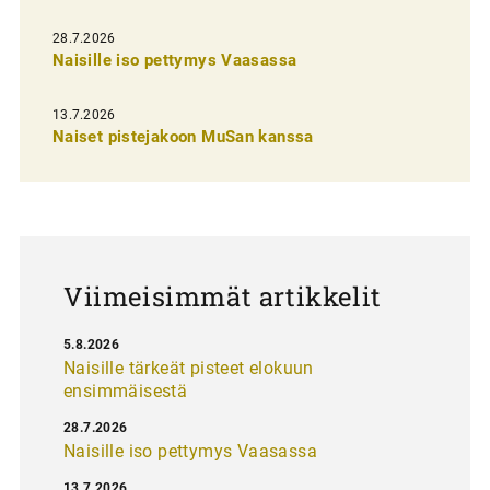
e
28.7.2026
n
Naisille iso pettymys Vaasassa
s
13.7.2026
e
Naiset pistejakoon MuSan kanssa
l
a
u
s
Viimeisimmät artikkelit
5.8.2026
Naisille tärkeät pisteet elokuun
ensimmäisestä
28.7.2026
Naisille iso pettymys Vaasassa
13.7.2026