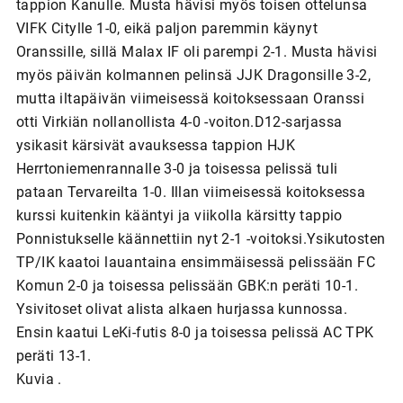
tappion Kanulle. Musta hävisi myös toisen ottelunsa
VIFK Citylle 1-0, eikä paljon paremmin käynyt
Oranssille, sillä Malax IF oli parempi 2-1. Musta hävisi
myös päivän kolmannen pelinsä JJK Dragonsille 3-2,
mutta iltapäivän viimeisessä koitoksessaan Oranssi
otti Virkiän nollanollista 4-0 -voiton.D12-sarjassa
ysikasit kärsivät avauksessa tappion HJK
Herrtoniemenrannalle 3-0 ja toisessa pelissä tuli
pataan Tervareilta 1-0. Illan viimeisessä koitoksessa
kurssi kuitenkin kääntyi ja viikolla kärsitty tappio
Ponnistukselle käännettiin nyt 2-1 -voitoksi.Ysikutosten
TP/IK kaatoi lauantaina ensimmäisessä pelissään FC
Komun 2-0 ja toisessa pelissään GBK:n peräti 10-1.
Ysivitoset olivat alista alkaen hurjassa kunnossa.
Ensin kaatui LeKi-futis 8-0 ja toisessa pelissä AC TPK
peräti 13-1.
Kuvia .