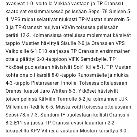
avasivat 1-0 -voitolla Virkiää vastaan ja TP-Oranssit
kaatoivat ensimmäisessä pelissään Sepsi-78 Sinisen 5-
4. VPS raidat selättivät niukasti TP-Mustat numeroin 5-
3 ja TP-Oranssit nuijivat VäVin toisessa pelissään
peräti 12-2. Kolmansissa otteluissa molemmat kärsivät
tappio Mustien hävittyä Sisulle 2-0 ja Oranssien VPS
Valkoisille 6-1.E10 -sarjassa TP Oranssin ensimmäinen
ottelu päättyi 2-0 -tappioon VIFK Semdsbylle. TP
Ykköset puolestaan hävisivät Solf IK:lle 5-1. TP Mustan
kohtalona oli kärsiä 8-0 -tappio Runosmäelle ja niukka
4-3 -tappio Pietarsaaren Innolle. Toisessa ottelussaan
Oranssi kaatoi Jaro Whiten 6-3. Ykköset hävisivät
toisen pelinsä Kälviän Tarmolle 5-2 ja kolmannen JJK
Millenium Redille 6-5. Musta voitti toisessa ottelussaan
Sepsi-78:n 7-3. Sundom IF puolestaan kellisti Oranssin
8-2.E11 sarjassa TP Oranssi avasi lauantain 2-2 -
tasapelillä KPV Vihreää vastaan Mustan kärsittyä 3-0 -