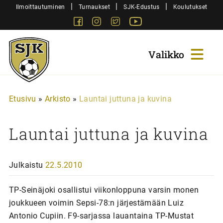
Siirry
|
|
|
Ilmoittautuminen
Turnaukset
SJK-Edustus
Koulutukset
sisältöön
Facebook
Instagram
Twitter
Youtube
Sjk-
Juniorit
Etusivu
»
Arkisto
»
Launtai juttuna ja kuvina
Launtai juttuna ja kuvina
Julkaistu
22.5.2010
TP-Seinäjoki osallistui viikonloppuna varsin monen
joukkueen voimin Sepsi-78:n järjestämään Luiz
Antonio Cupiin. F9-sarjassa lauantaina TP-Mustat