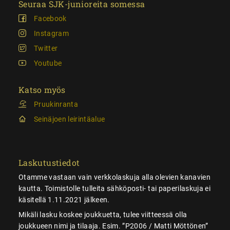
Seuraa SJK-junioreita somessa
Facebook
Instagram
Twitter
Youtube
Katso myös
Pruukinranta
Seinäjoen leirintäalue
Laskutustiedot
Otamme vastaan vain verkkolaskuja alla olevien kanavien
kautta. Toimistolle tulleita sähköposti- tai paperilaskuja ei
käsitellä 1.11.2021 jälkeen.
Mikäli lasku koskee joukkuetta, tulee viitteessä olla
joukkueen nimi ja tilaaja. Esim. ”P2006 / Matti Möttönen”