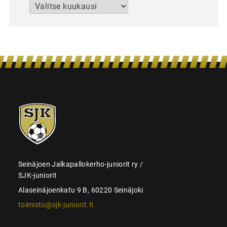
Arkistot
SJK-
juniorit
Seinäjoen Jalkapallokerho-juniorit ry /
SJK-juniorit
Alaseinäjoenkatu 9 B, 60220 Seinäjoki
toimisto@sjk-juniorit.fi