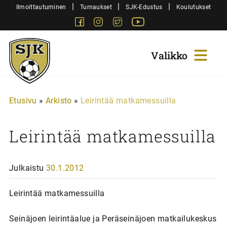
Siirry
|
|
|
Ilmoittautuminen
Turnaukset
SJK-Edustus
Koulutukset
sisältöön
Facebook
Instagram
Twitter
Youtube
Sjk-
Juniorit
Etusivu
»
Arkisto
»
Leirintää matkamessuilla
Leirintää matkamessuilla
Julkaistu
30.1.2012
Leirintää matkamessuilla
Seinäjoen leirintäalue ja Peräseinäjoen matkailukeskus