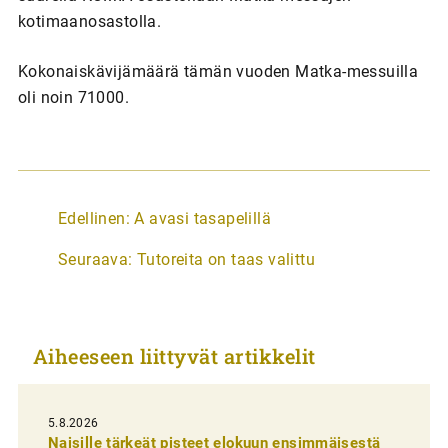
kotimaanosastolla.
Kokonaiskävijämäärä tämän vuoden Matka-messuilla
oli noin 71000.
A
Edellinen:
A avasi tasapelillä
r
Seuraava:
Tutoreita on taas valittu
t
i
k
Aiheeseen liittyvät artikkelit
k
e
l
5.8.2026
Naisille tärkeät pisteet elokuun ensimmäisestä