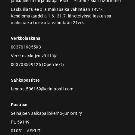
joukkueen nimi ja tilaaja. Esim. ”P2006 / Matti Möttönen”
Laskuilla tulee olla maksuaika vähintään 14vrk.
Kesälomakaudella 1.6.-31.7. lähetetyissä laskuissa
maksuaika tulee olla vähintään 21vrk.
Verkkolaskuna
003701985593
Verkkolaskujen välittäjä
003708599126 (OpenText)
Sähköpostitse
fennoa.506159@erin.posti.com
Postitse
Seinäjoen Jalkapallokerho-juniorit ry
PL 59149
01051 LASKUT