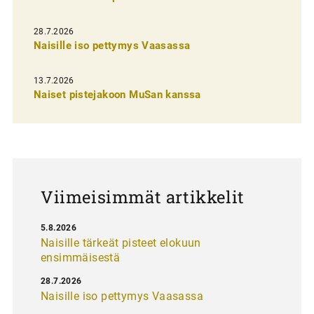
i
e
28.7.2026
n
Naisille iso pettymys Vaasassa
s
13.7.2026
e
Naiset pistejakoon MuSan kanssa
l
a
u
s
Viimeisimmät artikkelit
5.8.2026
Naisille tärkeät pisteet elokuun
ensimmäisestä
28.7.2026
Naisille iso pettymys Vaasassa