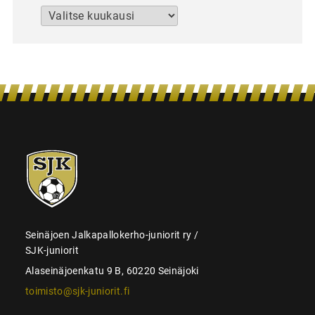
Arkistot
SJK-
juniorit
Seinäjoen Jalkapallokerho-juniorit ry /
SJK-juniorit
Alaseinäjoenkatu 9 B, 60220 Seinäjoki
toimisto@sjk-juniorit.fi