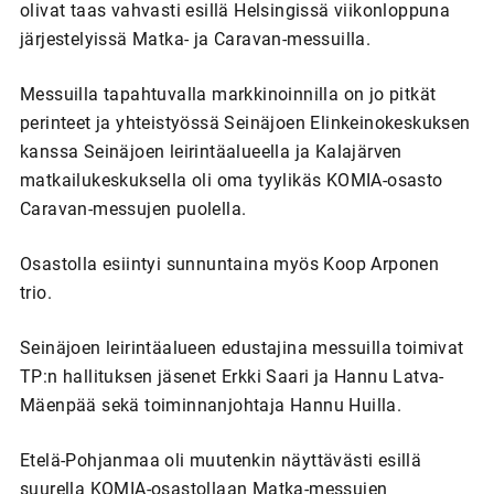
olivat taas vahvasti esillä Helsingissä viikonloppuna
järjestelyissä Matka- ja Caravan-messuilla.
Messuilla tapahtuvalla markkinoinnilla on jo pitkät
perinteet ja yhteistyössä Seinäjoen Elinkeinokeskuksen
kanssa Seinäjoen leirintäalueella ja Kalajärven
matkailukeskuksella oli oma tyylikäs KOMIA-osasto
Caravan-messujen puolella.
Osastolla esiintyi sunnuntaina myös Koop Arponen
trio.
Seinäjoen leirintäalueen edustajina messuilla toimivat
TP:n hallituksen jäsenet Erkki Saari ja Hannu Latva-
Mäenpää sekä toiminnanjohtaja Hannu Huilla.
Etelä-Pohjanmaa oli muutenkin näyttävästi esillä
suurella KOMIA-osastollaan Matka-messujen