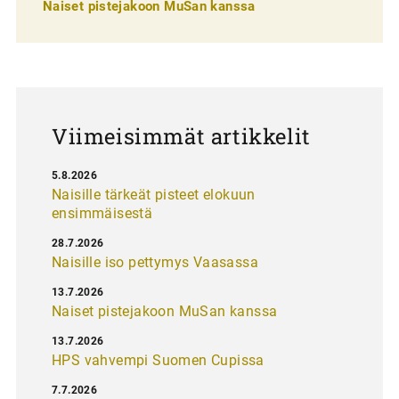
e
Naiset pistejakoon MuSan kanssa
l
a
u
s
Viimeisimmät artikkelit
5.8.2026
Naisille tärkeät pisteet elokuun
ensimmäisestä
28.7.2026
Naisille iso pettymys Vaasassa
13.7.2026
Naiset pistejakoon MuSan kanssa
13.7.2026
HPS vahvempi Suomen Cupissa
7.7.2026