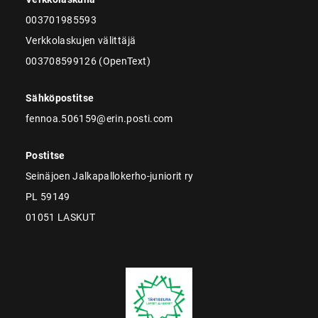
003701985593
Verkkolaskujen välittäjä
003708599126 (OpenText)
Sähköpostitse
fennoa.506159@erin.posti.com
Postitse
Seinäjoen Jalkapallokerho-juniorit ry
PL 59149
01051 LASKUT