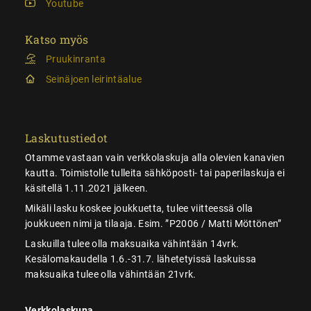
Youtube
Katso myös
Pruukinranta
Seinäjoen leirintäalue
Laskutustiedot
Otamme vastaan vain verkkolaskuja alla olevien kanavien
kautta. Toimistolle tulleita sähköposti- tai paperilaskuja ei
käsitellä 1.11.2021 jälkeen.
Mikäli lasku koskee joukkuetta, tulee viitteessä olla
joukkueen nimi ja tilaaja. Esim. ”P2006 / Matti Möttönen”
Laskuilla tulee olla maksuaika vähintään 14vrk.
Kesälomakaudella 1.6.-31.7. lähetetyissä laskuissa
maksuaika tulee olla vähintään 21vrk.
Verkkolaskuna