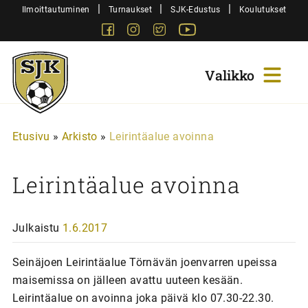
Siirry
|
|
|
Ilmoittautuminen
Turnaukset
SJK-Edustus
Koulutukset
sisältöön
Facebook
Instagram
Twitter
Youtube
Sjk-
Juniorit
Etusivu
»
Arkisto
»
Leirintäalue avoinna
Leirintäalue avoinna
Julkaistu
1.6.2017
Seinäjoen Leirintäalue Törnävän joenvarren upeissa
maisemissa on jälleen avattu uuteen kesään.
Leirintäalue on avoinna joka päivä klo 07.30-22.30.