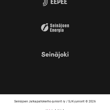
Seinäjoen Jalkapallokerho-juniorit ry / SJK-juniorit © 2026