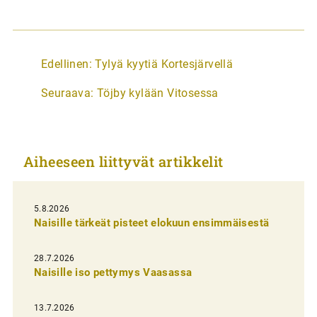
A
Edellinen:
Tylyä kyytiä Kortesjärvellä
r
Seuraava:
Töjby kylään Vitosessa
t
i
k
Aiheeseen liittyvät artikkelit
k
e
l
5.8.2026
Naisille tärkeät pisteet elokuun ensimmäisestä
i
e
28.7.2026
n
Naisille iso pettymys Vaasassa
s
13.7.2026