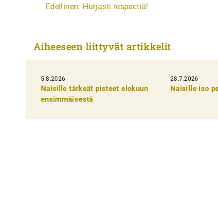
A
Edellinen:
Hurjasti respectiä!
r
t
Aiheeseen liittyvät artikkelit
i
k
5.8.2026
k
28.7.2026
Naisille tärkeät pisteet elokuun
Naisille iso 
e
ensimmäisestä
l
i
e
n
s
e
l