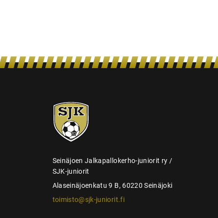
a
u
s
SJK-
juniorit
Seinäjoen Jalkapallokerho-juniorit ry /
SJK-juniorit
Alaseinäjoenkatu 9 B, 60220 Seinäjoki
toimisto@sjk-juniorit.fi