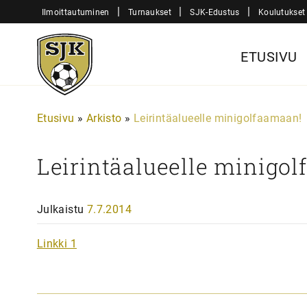
Siirry
|
|
|
Ilmoittautuminen
Turnaukset
SJK-Edustus
Koulutukset
sisältöön
Sjk-
ETUSIVU
Juniorit
Etusivu
»
Arkisto
»
Leirintäalueelle minigolfaamaan!
Leirintäalueelle minigo
Julkaistu
7.7.2014
Linkki 1