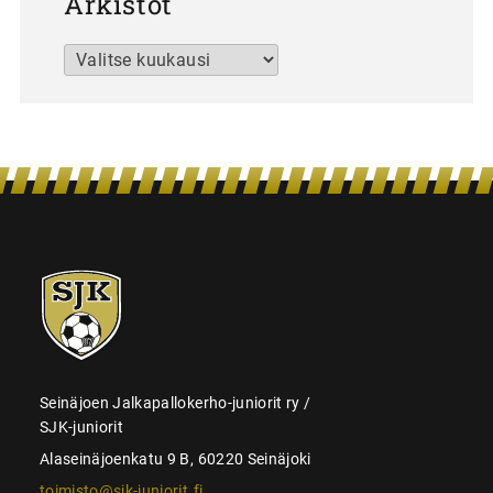
Arkistot
Arkistot
SJK-
juniorit
Seinäjoen Jalkapallokerho-juniorit ry /
SJK-juniorit
Alaseinäjoenkatu 9 B, 60220 Seinäjoki
toimisto@sjk-juniorit.fi