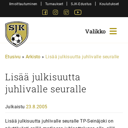
Siirry
|
|
|
Ilmoittautuminen
Turnaukset
SJK-Edustus
Koulutukset
sisältöön
Facebook
Instagram
Twitter
Youtube
Sjk-
Juniorit
Etusivu
»
Arkisto
»
Lisää julkisuutta juhlivalle seuralle
Lisää julkisuutta
juhlivalle seuralle
Julkaistu
23.8.2005
Lisää julkisuutta juhlivalle seuralle TP-Seinäjoki on