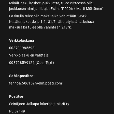
Mikäli lasku koskee joukkuetta, tulee viitteessä olla
joukkueen nimi ja tilaaja. Esim. ”P2006 / Matti Möttönen”
Laskuilla tulee olla maksuaika vähintään 14vrk.
Kesälomakaudella 1.6.-31.7. lähetetyissä laskuissa
maksuaika tulee olla vähintään 21vrk.
Verkkolaskuna
003701985593
Verkkolaskujen välittäjä
003708599126 (OpenText)
Sähköpostitse
fennoa.506159@erin.posti.com
Postitse
Seinäjoen Jalkapallokerho-juniorit ry
PL 59149