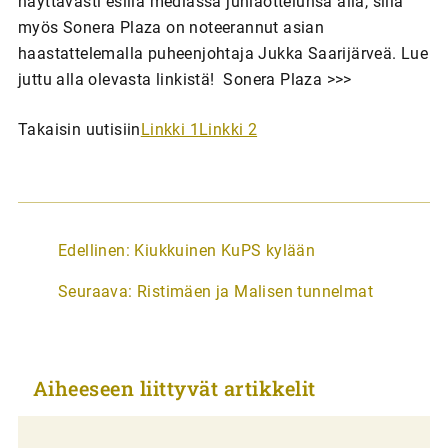
näyttävästi esillä mediassa juhlaottelunsa alla, sillä
myös Sonera Plaza on noteerannut asian
haastattelemalla puheenjohtaja Jukka Saarijärveä. Lue
juttu alla olevasta linkistä! Sonera Plaza >>>
Takaisin uutisiin
Linkki 1
Linkki 2
A
Edellinen:
Kiukkuinen KuPS kylään
r
Seuraava:
Ristimäen ja Malisen tunnelmat
t
i
k
Aiheeseen liittyvät artikkelit
k
e