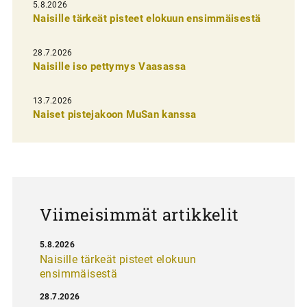
l
5.8.2026
Naisille tärkeät pisteet elokuun ensimmäisestä
i
e
28.7.2026
n
Naisille iso pettymys Vaasassa
s
13.7.2026
e
Naiset pistejakoon MuSan kanssa
l
a
u
s
Viimeisimmät artikkelit
5.8.2026
Naisille tärkeät pisteet elokuun
ensimmäisestä
28.7.2026