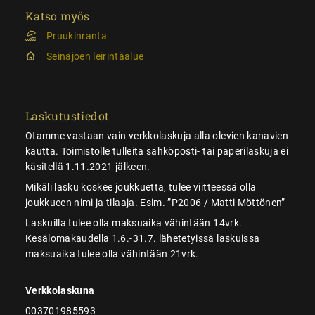
Katso myös
Pruukinranta
Seinäjoen leirintäalue
Laskutustiedot
Otamme vastaan vain verkkolaskuja alla olevien kanavien
kautta. Toimistolle tulleita sähköposti- tai paperilaskuja ei
käsitellä 1.11.2021 jälkeen.
Mikäli lasku koskee joukkuetta, tulee viitteessä olla
joukkueen nimi ja tilaaja. Esim. ”P2006 / Matti Möttönen”
Laskuilla tulee olla maksuaika vähintään 14vrk.
Kesälomakaudella 1.6.-31.7. lähetetyissä laskuissa
maksuaika tulee olla vähintään 21vrk.
Verkkolaskuna
003701985593