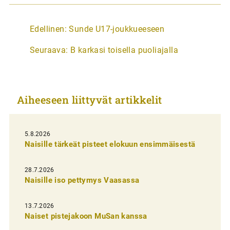
A
Edellinen:
Sunde U17-joukkueeseen
r
Seuraava:
B karkasi toisella puoliajalla
t
i
k
Aiheeseen liittyvät artikkelit
k
e
l
5.8.2026
Naisille tärkeät pisteet elokuun ensimmäisestä
i
e
28.7.2026
n
Naisille iso pettymys Vaasassa
s
13.7.2026
e
Naiset pistejakoon MuSan kanssa
l