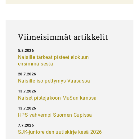
a
u
s
Viimeisimmät artikkelit
5.8.2026
Naisille tärkeät pisteet elokuun
ensimmäisestä
28.7.2026
Naisille iso pettymys Vaasassa
13.7.2026
Naiset pistejakoon MuSan kanssa
13.7.2026
HPS vahvempi Suomen Cupissa
7.7.2026
SJK-junioreiden uutiskirje kesä 2026