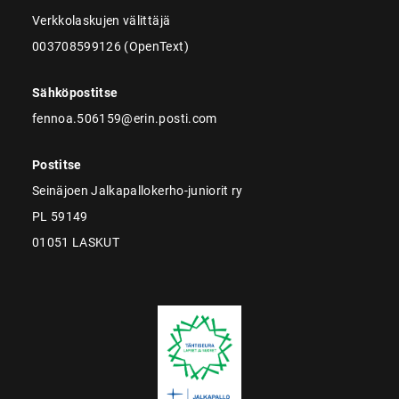
Verkkolaskujen välittäjä
003708599126 (OpenText)
Sähköpostitse
fennoa.506159@erin.posti.com
Postitse
Seinäjoen Jalkapallokerho-juniorit ry
PL 59149
01051 LASKUT