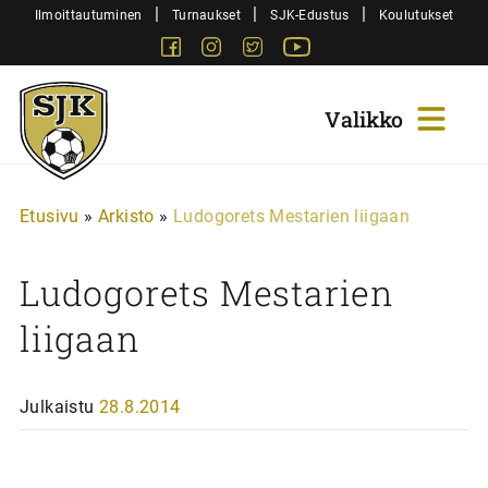
Siirry
|
|
|
Ilmoittautuminen
Turnaukset
SJK-Edustus
Koulutukset
sisältöön
Facebook
Instagram
Twitter
Youtube
Sjk-
Juniorit
Etusivu
»
Arkisto
»
Ludogorets Mestarien liigaan
Ludogorets Mestarien
liigaan
Julkaistu
28.8.2014