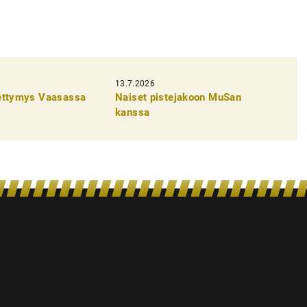
13.7.2026
pettymys Vaasassa
Naiset pistejakoon MuSan
kanssa