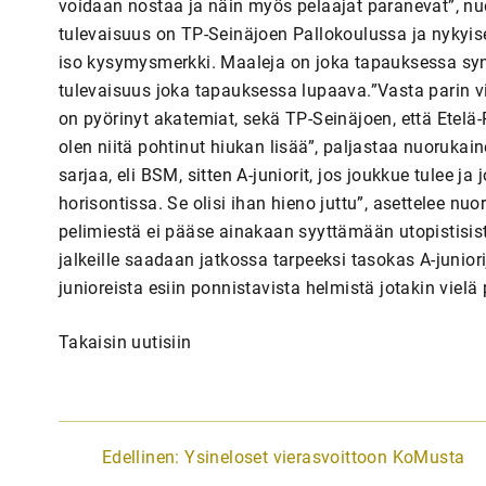
voidaan nostaa ja näin myös pelaajat paranevat”, nuo
tulevaisuus on TP-Seinäjoen Pallokoulussa ja nykyises
iso kysymysmerkki. Maaleja on joka tapauksessa syntyn
tulevaisuus joka tapauksessa lupaava.”Vasta parin vi
on pyörinyt akatemiat, sekä TP-Seinäjoen, että Etel
olen niitä pohtinut hiukan lisää”, paljastaa nuoruk
sarjaa, eli BSM, sitten A-juniorit, jos joukkue tulee ja
horisontissa. Se olisi ihan hieno juttu”, asettelee n
pelimiestä ei pääse ainakaan syyttämään utopistisist
jalkeille saadaan jatkossa tarpeeksi tasokas A-junio
junioreista esiin ponnistavista helmistä jotakin vielä
Takaisin uutisiin
A
Edellinen:
Ysineloset vierasvoittoon KoMusta