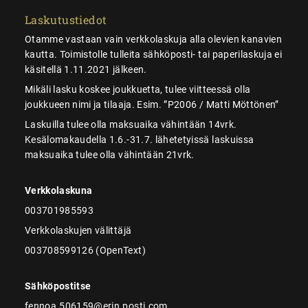
Laskutustiedot
Otamme vastaan vain verkkolaskuja alla olevien kanavien
kautta. Toimistolle tulleita sähköposti- tai paperilaskuja ei
käsitellä 1.11.2021 jälkeen.
Mikäli lasku koskee joukkuetta, tulee viitteessä olla
joukkueen nimi ja tilaaja. Esim. ”P2006 / Matti Möttönen”
Laskuilla tulee olla maksuaika vähintään 14vrk.
Kesälomakaudella 1.6.-31.7. lähetetyissä laskuissa
maksuaika tulee olla vähintään 21vrk.
Verkkolaskuna
003701985593
Verkkolaskujen välittäjä
003708599126 (OpenText)
Sähköpostitse
fennoa.506159@erin.posti.com