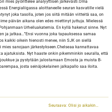
ri mies pyörittelee analyyttisen järkevästi.Oma
sä Energialiigassa aloittaneelle seuran kasvatille vielä
yt joka tasolla, joten jos siitä mitään viitteitä saa, on
ime päivän aikana olen edes miettinyt juttuja. Mielessä
ä-Pohjanmaan Urheiluakatemia. En kyllä hakenut sinne. Nyt
ainen ja jatkaa…”Ensi vuonna joka tapauksessa samaa
 jos kaikki oikein hienosti menee, niin SJK on siellä
uori mies sanojaan järkestykseen.Chelseaa kannattavaa
a ajatuksista. Nyt haaste onkin pikemminkin seuralla, että
rijoukkue ja pystytään jalostamaan Ernosta ja muista B-
 parempaa, josta seinäjokelainen jalkapallo saa iloita.
Seuraava:
Olisi jo aikakin…