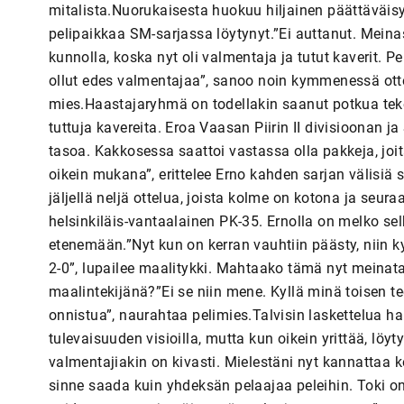
mitalista.Nuorukaisesta huokuu hiljainen päättäväis
pelipaikkaa SM-sarjassa löytynyt.”Ei auttanut. Meinas
kunnolla, koska nyt oli valmentaja ja tutut kaverit. P
ollut edes valmentajaa”, sanoo noin kymmenessä otte
mies.Haastajaryhmä on todellakin saanut potkua tek
tuttuja kavereita. Eroa Vaasan Piirin II divisioonan ja
tasoa. Kakkosessa saattoi vastassa olla pakkeja, joit
oikein mukana”, erittelee Erno kahden sarjan välisiä 
jäljellä neljä ottelua, joista kolme on kotona ja seu
helsinkiläis-vantaalainen PK-35. Ernolla on melko sel
etenemään.”Nyt kun on kerran vauhtiin päästy, niin 
2-0”, lupailee maalitykki. Mahtaako tämä nyt meinat
maalintekijänä?”Ei se niin mene. Kyllä minä toisen t
onnistua”, naurahtaa pelimies.Talvisin laskettelua 
tulevaisuuden visioilla, mutta kun oikein yrittää, löyty
valmentajiakin on kivasti. Mielestäni nyt kannattaa ke
sinne saada kuin yhdeksän pelaajaa peleihin. Toki o