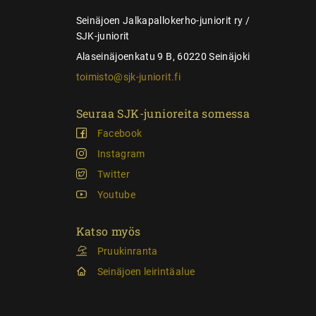
s
Seinäjoen Jalkapallokerho-juniorit ry /
SJK-juniorit
Alaseinäjoenkatu 9 B, 60220 Seinäjoki
toimisto@sjk-juniorit.fi
Seuraa SJK-junioreita somessa
Facebook
Instagram
Twitter
Youtube
Katso myös
Pruukinranta
Seinäjoen leirintäalue