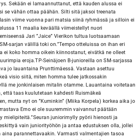
yys. Sekään ei lamaannuttanut, että kauden alussa ei
i se vähän ottaa päähän. Silti sitä jaksoi treenata
elasin viime vuonna pari matsia siinä ryhmässä ja silloin ei
lussa 11 maalia keväällä viimeistellyt nuori
emiseensä Jari ”Jaice” Vierikon tultua luotsaamaan
 SM-sarjan välillä toki on.”Tempo otteluissa on ihan eri
a ei koko homma oikein kiinnostanut, eivätkä ne olleet
suurimpia eroja.TP-Seinäjoen B-junioreilla on SM-sarjassa
raava jo lauantaina Prunttimäessä. Vastaan asettuu
keä visio siitä, miten homma tulee jatkossakin
kyllä me jonkinlaisen mitalin otamme. Lauantaina voitetaan
a, että taas kuulutetaan kahdesti Ruismäkeä
een, mutta nyt on ”Kuminkin” (Miika Korpela) korkea aika jo
harrastava Erno ei ole suuremmin vaivannut päätään
y mielipiteitä.”Seuran juniorimylly pyörii hienosti ja
skittyä vain juniorityöhön ja antaa edustuksen olla, jollei
n aina parannettavaakin. Varmasti valmentajien tasoa