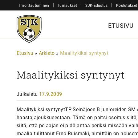
Siirry
|
|
|
Ilmoittautuminen
Turnaukset
SJK-Edustus
Koulutukset
sisältöön
Sjk-
ETUSIVU
Juniorit
Etusivu
»
Arkisto
»
Maalitykiksi syntynyt
Maalitykiksi syntynyt
Julkaistu
17.9.2009
Maalitykiksi syntynytTP-Seinäjoen B-junioreiden SM-
haastajajoukkueestaan. Tämä on paitsi osoitus siitä, 
siitä, että pelaajan ei pidä antaa periksi missään va
maalia tulittanut Erno Ruismäki, nimittäin on nous