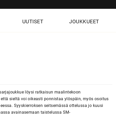
UUTISET
JOUKKUEET
sarjajoukkue löysi ratkaisun maalintekoon
että sieltä voi oikeasti ponnistaa ylöspäin, myös osoitus
iheessa. Syyskierroksen seitsemässä ottelussa jo kuusi
emassa avainasemaan taistelussa SM-