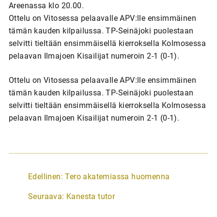
Areenassa klo 20.00.
Ottelu on Vitosessa pelaavalle APV:lle ensimmäinen
tämän kauden kilpailussa. TP-Seinäjoki puolestaan
selvitti tieltään ensimmäisellä kierroksella Kolmosessa
pelaavan Ilmajoen Kisailijat numeroin 2-1 (0-1).
Ottelu on Vitosessa pelaavalle APV:lle ensimmäinen
tämän kauden kilpailussa. TP-Seinäjoki puolestaan
selvitti tieltään ensimmäisellä kierroksella Kolmosessa
pelaavan Ilmajoen Kisailijat numeroin 2-1 (0-1).
A
Edellinen:
Tero akatemiassa huomenna
r
Seuraava:
Kanesta tutor
t
i