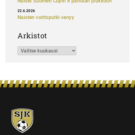
Naiset Suomen Cupin 8 parhaan joukkoon
22.6.2026
Naisten voittoputki venyy
Arkistot
Arkistot
SJK-
juniorit