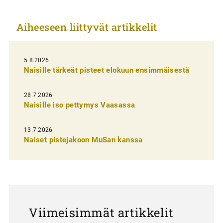
k
Aiheeseen liittyvät artikkelit
k
e
l
5.8.2026
Naisille tärkeät pisteet elokuun ensimmäisestä
i
e
28.7.2026
n
Naisille iso pettymys Vaasassa
s
13.7.2026
e
Naiset pistejakoon MuSan kanssa
l
a
u
s
Viimeisimmät artikkelit