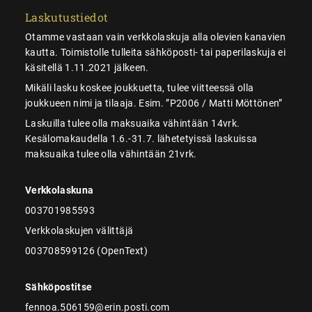
Laskutustiedot
Otamme vastaan vain verkkolaskuja alla olevien kanavien
kautta. Toimistolle tulleita sähköposti- tai paperilaskuja ei
käsitellä 1.11.2021 jälkeen.
Mikäli lasku koskee joukkuetta, tulee viitteessä olla
joukkueen nimi ja tilaaja. Esim. ”P2006 / Matti Möttönen”
Laskuilla tulee olla maksuaika vähintään 14vrk.
Kesälomakaudella 1.6.-31.7. lähetetyissä laskuissa
maksuaika tulee olla vähintään 21vrk.
Verkkolaskuna
003701985593
Verkkolaskujen välittäjä
003708599126 (OpenText)
Sähköpostitse
fennoa.506159@erin.posti.com