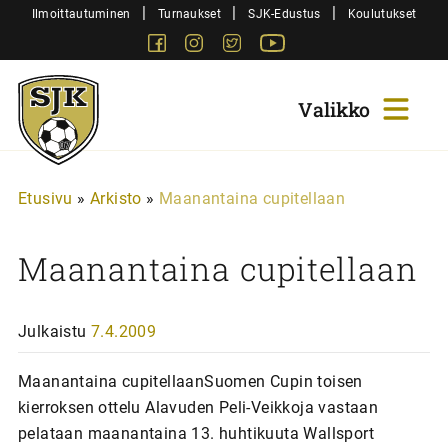
Siirry
|
|
|
Ilmoittautuminen
Turnaukset
SJK-Edustus
Koulutukset
sisältöön
Facebook
Instagram
Twitter
Youtube
Sjk-
Juniorit
Etusivu
»
Arkisto
»
Maanantaina cupitellaan
Maanantaina cupitellaan
Julkaistu
7.4.2009
Maanantaina cupitellaanSuomen Cupin toisen
kierroksen ottelu Alavuden Peli-Veikkoja vastaan
pelataan maanantaina 13. huhtikuuta Wallsport