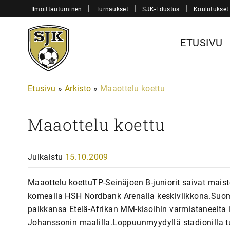
Siirry
|
|
|
Ilmoittautuminen
Turnaukset
SJK-Edustus
Koulutukset
sisältöön
Sjk-
ETUSIVU
Juniorit
Etusivu
»
Arkisto
»
Maaottelu koettu
Maaottelu koettu
Julkaistu
15.10.2009
Maaottelu koettuTP-Seinäjoen B-juniorit saivat mais
komealla HSH Nordbank Arenalla keskiviikkona.Suom
paikkansa Etelä-Afrikan MM-kisoihin varmistaneelta
Johanssonin maalilla.Loppuunmyydyllä stadionilla 