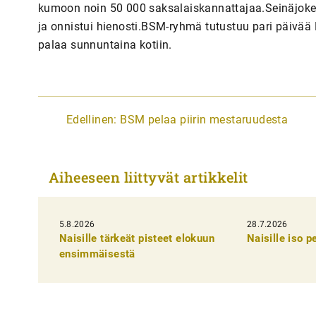
kumoon noin 50 000 saksalaiskannattajaa.Seinäjokela
ja onnistui hienosti.BSM-ryhmä tutustuu pari päivää 
palaa sunnuntaina kotiin.
A
Edellinen:
BSM pelaa piirin mestaruudesta
r
t
Aiheeseen liittyvät artikkelit
i
k
5.8.2026
k
28.7.2026
Naisille tärkeät pisteet elokuun
Naisille iso 
e
ensimmäisestä
l
i