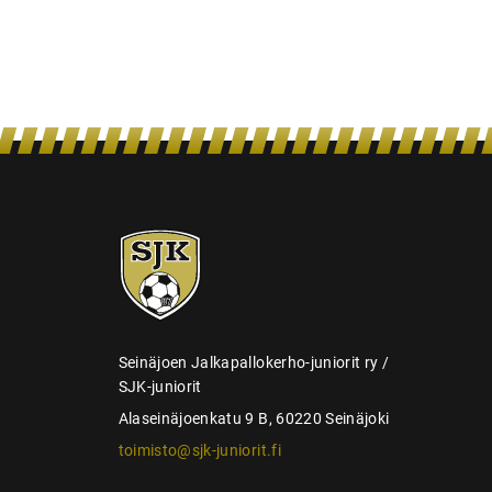
e
n
s
e
l
a
u
s
SJK-
juniorit
Seinäjoen Jalkapallokerho-juniorit ry /
SJK-juniorit
Alaseinäjoenkatu 9 B, 60220 Seinäjoki
toimisto@sjk-juniorit.fi