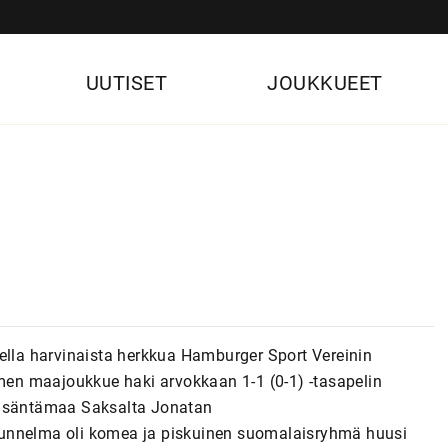
UUTISET
JOUKKUEET
tella harvinaista herkkua Hamburger Sport Vereinin
en maajoukkue haki arvokkaan 1-1 (0-1) -tasapelin
 isäntämaa Saksalta Jonatan
tunnelma oli komea ja piskuinen suomalaisryhmä huusi