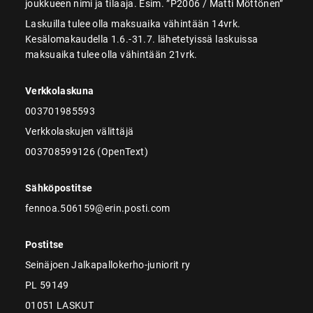
joukkueen nimi ja tilaaja. Esim. ”P2006 / Matti Möttönen”
Laskuilla tulee olla maksuaika vähintään 14vrk.
Kesälomakaudella 1.6.-31.7. lähetetyissä laskuissa
maksuaika tulee olla vähintään 21vrk.
Verkkolaskuna
003701985593
Verkkolaskujen välittäjä
003708599126 (OpenText)
Sähköpostitse
fennoa.506159@erin.posti.com
Postitse
Seinäjoen Jalkapallokerho-juniorit ry
PL 59149
01051 LASKUT