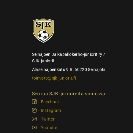
s
e
SJK-
l
juniorit
a
u
s
Seinäjoen Jalkapallokerho-juniorit ry /
SJK-juniorit
Alaseinäjoenkatu 9 B, 60220 Seinäjoki
toimisto@sjk-juniorit.fi
Seuraa SJK-junioreita somessa
Facebook
Instagram
Twitter
Youtube