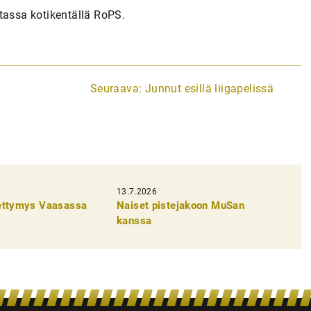
astassa kotikentällä RoPS.
Seuraava:
Junnut esillä liigapelissä
13.7.2026
pettymys Vaasassa
Naiset pistejakoon MuSan
kanssa