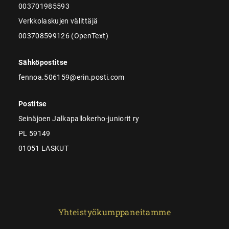
003701985593
Verkkolaskujen välittäjä
003708599126 (OpenText)
Sähköpostitse
fennoa.506159@erin.posti.com
Postitse
Seinäjoen Jalkapallokerho-juniorit ry
PL 59149
01051 LASKUT
Yhteistyökumppaneitamme