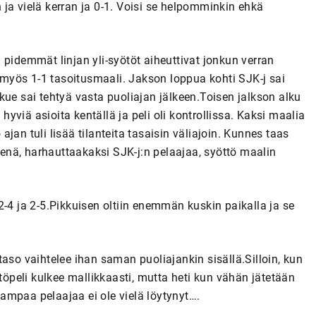
an ja vielä kerran ja 0-1. Voisi se helpomminkin ehkä
 pidemmät linjan yli-syötöt aiheuttivat jonkun verran
i myös 1-1 tasoitusmaali. Jakson loppua kohti SJK-j sai
kue sai tehtyä vasta puoliajan jälkeen.Toisen jalkson alku
 hyviä asioita kentällä ja peli oli kontrollissa. Kaksi maalia
jan tuli lisää tilanteita tasaisin väliajoin. Kunnes taas
isenä, harhauttaakaksi SJK-j:n pelaajaa, syöttö maalin
a 2-4 ja 2-5.Pikkuisen oltiin enemmän kuskin paikalla ja se
aso vaihtelee ihan saman puoliajankin sisällä.Silloin, kun
ttöpeli kulkee mallikkaasti, mutta heti kun vähän jätetään
ampaa pelaajaa ei ole vielä löytynyt….