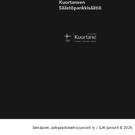
Seinäjoen Jalkapallokerho-juniorit ry / SJK-juniorit © 2026