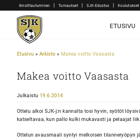
Siirry
|
|
|
Ilmoittautuminen
Turnaukset
SJK-Edustus
Koulutukset
sisältöön
Sjk-
ETUSIVU
Juniorit
Etusivu
»
Arkisto
»
Makea voitto Vaasasta
Makea voitto Vaasasta
Julkaistu
19.6.2014
Ottelu alkoi SJK-j:n kannalta tosi hyvin, syötöt löysiv
katseltavaa, kun pallo kulki mukavasti ja pelaajat liik
Ottelun avausmaali syntyi melkoisen tilanneryöpyn jäl