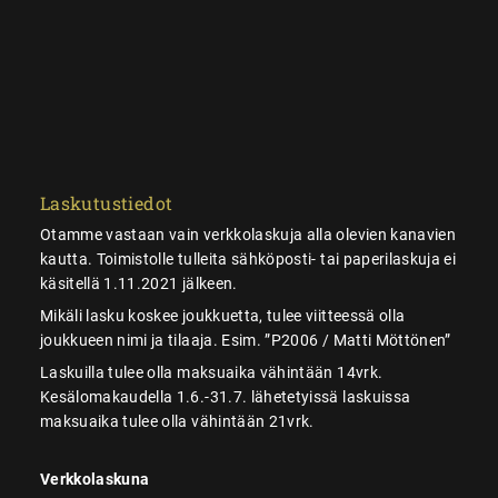
Laskutustiedot
Otamme vastaan vain verkkolaskuja alla olevien kanavien
kautta. Toimistolle tulleita sähköposti- tai paperilaskuja ei
käsitellä 1.11.2021 jälkeen.
Mikäli lasku koskee joukkuetta, tulee viitteessä olla
joukkueen nimi ja tilaaja. Esim. ”P2006 / Matti Möttönen”
Laskuilla tulee olla maksuaika vähintään 14vrk.
Kesälomakaudella 1.6.-31.7. lähetetyissä laskuissa
maksuaika tulee olla vähintään 21vrk.
Verkkolaskuna