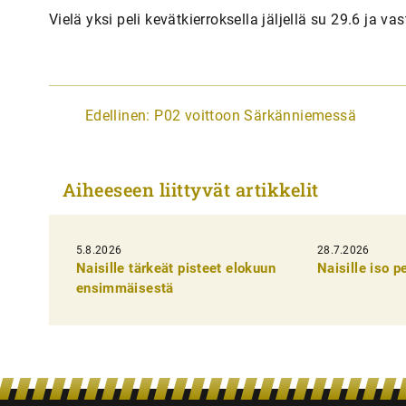
Vielä yksi peli kevätkierroksella jäljellä su 29.6 ja v
A
Edellinen:
P02 voittoon Särkänniemessä
r
t
Aiheeseen liittyvät artikkelit
i
k
5.8.2026
k
28.7.2026
Naisille tärkeät pisteet elokuun
Naisille iso 
e
ensimmäisestä
l
i
e
n