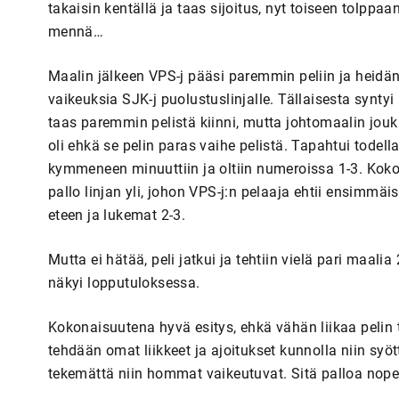
takaisin kentällä ja taas sijoitus, nyt toiseen tolppa
mennä…
Maalin jälkeen VPS-j pääsi paremmin peliin ja heidän
vaikeuksia SJK-j puolustuslinjalle. Tällaisesta synty
taas paremmin pelistä kiinni, mutta johtomaalin jouk
oli ehkä se pelin paras vaihe pelistä. Tapahtui todella
kymmeneen minuuttiin ja oltiin numeroissa 1-3. Koko a
pallo linjan yli, johon VPS-j:n pelaaja ehtii ensimmä
eteen ja lukemat 2-3.
Mutta ei hätää, peli jatkui ja tehtiin vielä pari maali
näkyi lopputuloksessa.
Kokonaisuutena hyvä esitys, ehkä vähän liikaa pelin t
tehdään omat liikkeet ja ajoitukset kunnolla niin syö
tekemättä niin hommat vaikeutuvat. Sitä palloa nope