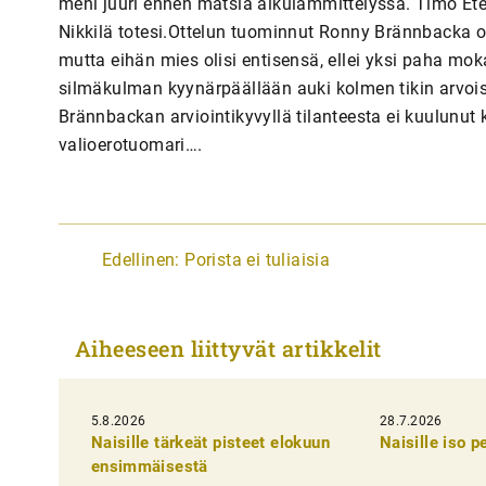
meni juuri ennen matsia alkulämmittelyssä. Timo Etel
Nikkilä totesi.Ottelun tuominnut Ronny Brännbacka o
mutta eihän mies olisi entisensä, ellei yksi paha mok
silmäkulman kyynärpäällään auki kolmen tikin arvoi
Brännbackan arviointikyvyllä tilanteesta ei kuulunut
valioerotuomari….
A
Edellinen:
Porista ei tuliaisia
r
t
Aiheeseen liittyvät artikkelit
i
k
5.8.2026
k
28.7.2026
Naisille tärkeät pisteet elokuun
Naisille iso 
e
ensimmäisestä