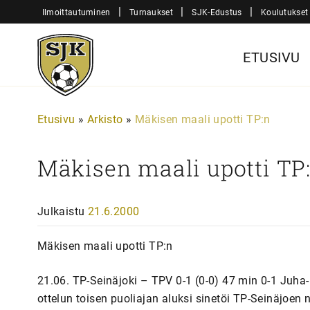
Siirry
|
|
|
Ilmoittautuminen
Turnaukset
SJK-Edustus
Koulutukset
sisältöön
Sjk-
ETUSIVU
Juniorit
Etusivu
»
Arkisto
»
Mäkisen maali upotti TP:n
Mäkisen maali upotti TP
Julkaistu
21.6.2000
Mäkisen maali upotti TP:n
21.06. TP-Seinäjoki – TPV 0-1 (0-0) 47 min 0-1 Ju
ottelun toisen puoliajan aluksi sinetöi TP-Seinäjoe