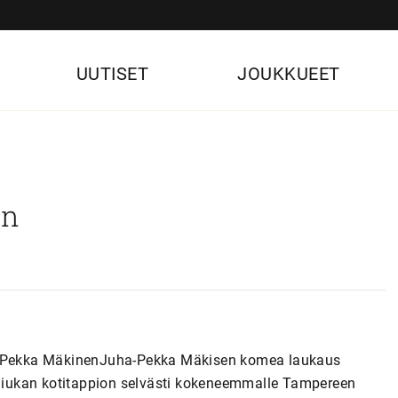
UUTISET
JOUKKUEET
:n
ha-Pekka MäkinenJuha-Pekka Mäkisen komea laukaus
n niukan kotitappion selvästi kokeneemmalle Tampereen