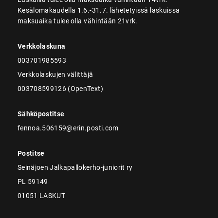
Kesälomakaudella 1.6.-31.7. lähetetyissä laskuissa
maksuaika tulee olla vähintään 21vrk.
Verkkolaskuna
003701985593
Verkkolaskujen välittäjä
003708599126 (OpenText)
Sähköpostitse
fennoa.506159@erin.posti.com
Postitse
Seinäjoen Jalkapallokerho-juniorit ry
PL 59149
01051 LASKUT