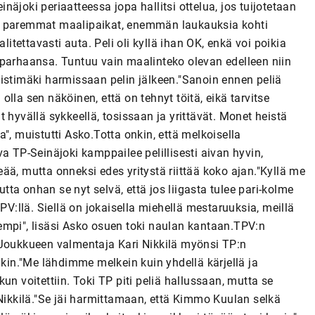
inäjoki periaatteessa jopa hallitsi ottelua, jos tuijotetaan
 oli paremmat maalipaikat, enemmän laukauksia kohti
litettavasti auta. Peli oli kyllä ihan OK, enkä voi poikia
ti parhaansa. Tuntuu vain maalinteko olevan edelleen niin
istimäki harmissaan pelin jälkeen."Sanoin ennen peliä
 olla sen näköinen, että on tehnyt töitä, eikä tarvitse
 hyvällä sykkeellä, tosissaan ja yrittävät. Monet heistä
ia", muistutti Asko.Totta onkin, että melkoisella
a TP-Seinäjoki kamppailee pelillisesti aivan hyvin,
ää, mutta onneksi edes yritystä riittää koko ajan."Kyllä me
ta onhan se nyt selvä, että jos liigasta tulee pari-kolme
PV:llä. Siellä on jokaisella miehellä mestaruuksia, meillä
empi", lisäsi Asko osuen toki naulan kantaan.TPV:n
on. Joukkueen valmentaja Kari Nikkilä myönsi TP:n
akin."Me lähdimme melkein kuin yhdellä kärjellä ja
 kun voitettiin. Toki TP piti peliä hallussaan, mutta se
 Nikkilä."Se jäi harmittamaan, että Kimmo Kuulan selkä