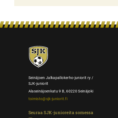
l
i
e
n
s
e
SJK-
l
juniorit
a
u
s
Seinäjoen Jalkapallokerho-juniorit ry /
SJK-juniorit
Alaseinäjoenkatu 9 B, 60220 Seinäjoki
toimisto@sjk-juniorit.fi
Seuraa SJK-junioreita somessa