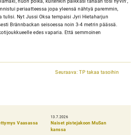
ämäki, nuori poika, kuitenkin paikkasi tänään tosi hyvin",
nnistui periaatteessa jopa yleensä nähtyä paremmin,
a tulisi. Nyt Jussi Oksa tempaisi Jyri Hietaharjun
sesti Brännbackan seisoessa noin 3-4 metrin päässä.
 kotijoukkueelle edes vaparia. Että semmoinen
Seuraava:
TP takaa tasoihin
13.7.2026
pettymys Vaasassa
Naiset pistejakoon MuSan
kanssa