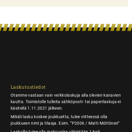
Laskutustiedot
Otamme vastaan vain verkkolaskuja alla olevien kanavien
kautta. Toimistolle tulleita sähköposti- tai paperilaskuja ei
käsitellä 1.11.2021 jälkeen.
Mikäli lasku koskee joukkuetta, tulee viitteessä olla
joukkueen nimi ja tilaaja. Esim. ”P2006 / Matti Möttönen”
Laskuilla tulee olla maksuaika vähintään 14vrk.