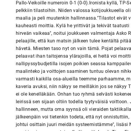
Pallo-Veikoille numeroin 0-1 (0-0).Ironista kyllä, TP-Se
pelkkiin tilastoihin. Niiden valossa kotijoukkueella
maalia ja peli muutenkin hallinnassa."Tilastot eivät va
kauheasti moittia. Kylä he yrittivät ja tekivät taatus
hirveän vaikeaa", noitui joukkueen valmentaja Asko R
pelaajille, että kun matsin jälkeen tulee kentältä pitää
hävetä. Miesten taso nyt on vain tämä. Pojat pelaavat
pelaavat ihan taitojensa ylärajoilla, ei heitä voi moitt
nallipyssybudjetilla isojen poikien seassa kamppailev
maalinteko ja voittojen saaminen tuntuu olevan nihke
varmasti kaikilla osa-alueilla teemme parhaamme, mut
kaveria avuksi, niin näkyy se meilläkin jos se näkyy T
ei ole kenelläkään. Onhan tuo ryhmä selvästi kokene
leirissä sen sijaan oltiin todella tyytyväisiä voitto
hallinneen, mutta oma syynsä oli vieraiden taktiikall
jälkeenpäin voi tietenkin todeta, että nyt onnistuttiin,
johtui osittain juuri meidän systeemistämme", lisäsi