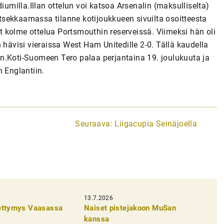
iumilla.Illan ottelun voi katsoa Arsenalin (maksulliselta)
sekkaamassa tilanne kotijoukkueen sivuilta osoitteesta
 kolme ottelua Portsmouthin reserveissä. Viimeksi hän oli
 hävisi vieraissa West Ham Unitedille 2-0. Tällä kaudella
taan.Koti-Suomeen Tero palaa perjantaina 19. joulukuuta ja
 Englantiin.
Seuraava:
Liigacupia Seinäjoella
13.7.2026
pettymys Vaasassa
Naiset pistejakoon MuSan
kanssa