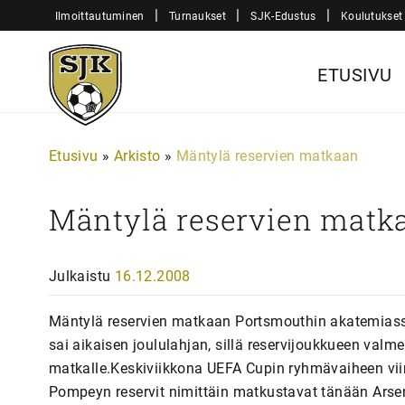
Siirry
|
|
|
Ilmoittautuminen
Turnaukset
SJK-Edustus
Koulutukset
sisältöön
Sjk-
ETUSIVU
Juniorit
Etusivu
»
Arkisto
»
Mäntylä reservien matkaan
Mäntylä reservien matk
Julkaistu
16.12.2008
Mäntylä reservien matkaan Portsmouthin akatemiassa
sai aikaisen joululahjan, sillä reservijoukkueen va
matkalle.Keskiviikkona UEFA Cupin ryhmävaiheen vii
Pompeyn reservit nimittäin matkustavat tänään Arsena