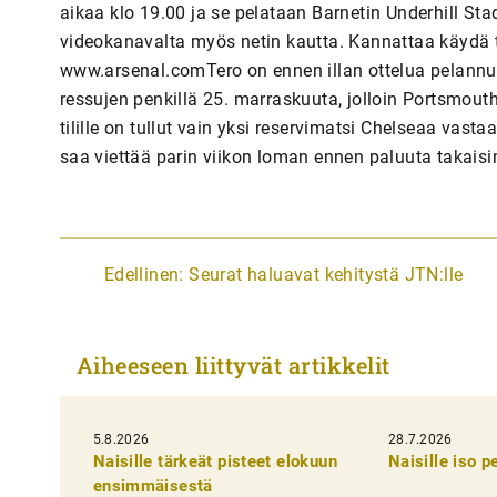
aikaa klo 19.00 ja se pelataan Barnetin Underhill Stad
videokanavalta myös netin kautta. Kannattaa käydä t
www.arsenal.comTero on ennen illan ottelua pelannut
ressujen penkillä 25. marraskuuta, jolloin Portsmouth
tilille on tullut vain yksi reservimatsi Chelseaa vas
saa viettää parin viikon loman ennen paluuta takaisin
A
Edellinen:
Seurat haluavat kehitystä JTN:lle
r
t
Aiheeseen liittyvät artikkelit
i
k
5.8.2026
k
28.7.2026
Naisille tärkeät pisteet elokuun
Naisille iso 
e
ensimmäisestä