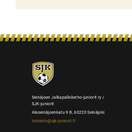
l
i
e
n
s
e
l
SJK-
a
juniorit
u
s
Seinäjoen Jalkapallokerho-juniorit ry /
SJK-juniorit
Alaseinäjoenkatu 9 B, 60220 Seinäjoki
toimisto@sjk-juniorit.fi