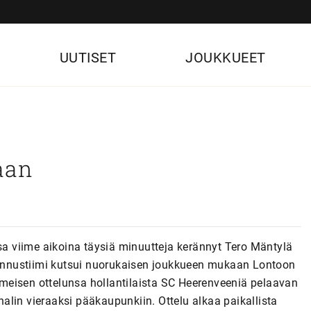
UUTISET
JOUKKUEET
aan
 viime aikoina täysiä minuutteja kerännyt Tero Mäntylä
lmennustiimi kutsui nuorukaisen joukkueen mukaan Lontoon
meisen ottelunsa hollantilaista SC Heerenveeniä pelaavan
lin vieraaksi pääkaupunkiin. Ottelu alkaa paikallista