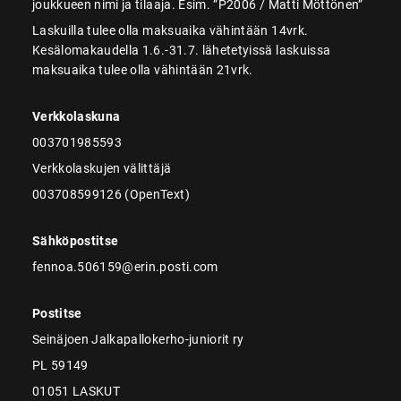
joukkueen nimi ja tilaaja. Esim. ”P2006 / Matti Möttönen”
Laskuilla tulee olla maksuaika vähintään 14vrk.
Kesälomakaudella 1.6.-31.7. lähetetyissä laskuissa
maksuaika tulee olla vähintään 21vrk.
Verkkolaskuna
003701985593
Verkkolaskujen välittäjä
003708599126 (OpenText)
Sähköpostitse
fennoa.506159@erin.posti.com
Postitse
Seinäjoen Jalkapallokerho-juniorit ry
PL 59149
01051 LASKUT