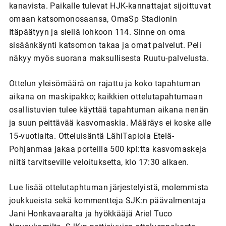
kanavista. Paikalle tulevat HJK-kannattajat sijoittuvat
omaan katsomonosaansa, OmaSp Stadionin
Itäpäätyyn ja siellä lohkoon 114. Sinne on oma
sisäänkäynti katsomon takaa ja omat palvelut. Peli
näkyy myös suorana maksullisesta Ruutu-palvelusta.
Ottelun yleisömäärä on rajattu ja koko tapahtuman
aikana on maskipakko; kaikkien ottelutapahtumaan
osallistuvien tulee käyttää tapahtuman aikana nenän
ja suun peittävää kasvomaskia. Määräys ei koske alle
15-vuotiaita. Otteluisäntä LähiTapiola Etelä-
Pohjanmaa jakaa porteilla 500 kpl:tta kasvomaskeja
niitä tarvitseville veloituksetta, klo 17:30 alkaen.
Lue lisää ottelutaphtuman järjestelyistä, molemmista
joukkueista sekä kommentteja SJK:n päävalmentaja
Jani Honkavaaralta ja hyökkääjä Ariel Tuco