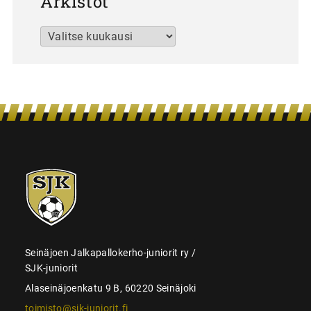
Arkistot
Arkistot
SJK-
juniorit
Seinäjoen Jalkapallokerho-juniorit ry /
SJK-juniorit
Alaseinäjoenkatu 9 B, 60220 Seinäjoki
toimisto@sjk-juniorit.fi