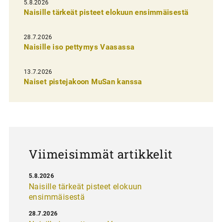
l
5.8.2026
Naisille tärkeät pisteet elokuun ensimmäisestä
i
e
28.7.2026
n
Naisille iso pettymys Vaasassa
s
13.7.2026
e
Naiset pistejakoon MuSan kanssa
l
a
u
s
Viimeisimmät artikkelit
5.8.2026
Naisille tärkeät pisteet elokuun
ensimmäisestä
28.7.2026