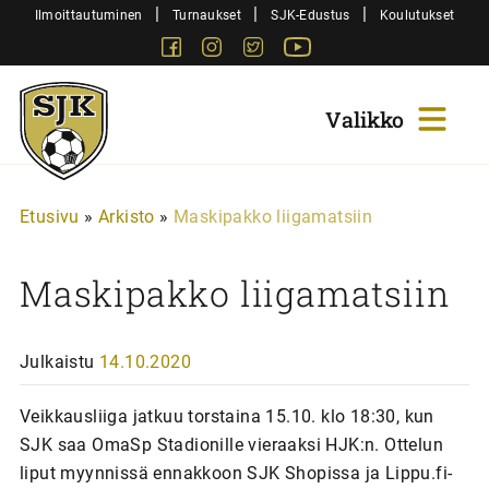
Siirry
|
|
|
Ilmoittautuminen
Turnaukset
SJK-Edustus
Koulutukset
sisältöön
Facebook
Instagram
Twitter
Youtube
Sjk-
Juniorit
Etusivu
»
Arkisto
»
Maskipakko liigamatsiin
Maskipakko liigamatsiin
Julkaistu
14.10.2020
Veikkausliiga jatkuu torstaina 15.10. klo 18:30, kun
SJK saa OmaSp Stadionille vieraaksi HJK:n. Ottelun
liput myynnissä ennakkoon SJK Shopissa ja Lippu.fi-