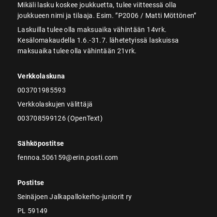
Mikäli lasku koskee joukkuetta, tulee viitteessä olla
joukkueen nimi ja tilaaja. Esim. ”P2006 / Matti Möttönen”
Laskuilla tulee olla maksuaika vähintään 14vrk.
Kesälomakaudella 1.6.-31.7. lähetetyissä laskuissa
maksuaika tulee olla vähintään 21vrk.
Verkkolaskuna
003701985593
Verkkolaskujen välittäjä
003708599126 (OpenText)
Sähköpostitse
fennoa.506159@erin.posti.com
Postitse
Seinäjoen Jalkapallokerho-juniorit ry
PL 59149