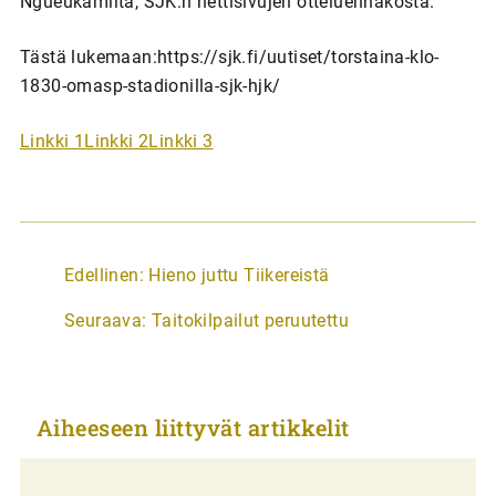
Ngueukamilta, SJK:n nettisivujen otteluennakosta.
Tästä lukemaan:https://sjk.fi/uutiset/torstaina-klo-
1830-omasp-stadionilla-sjk-hjk/
Linkki 1
Linkki 2
Linkki 3
A
Edellinen:
Hieno juttu Tiikereistä
r
Seuraava:
Taitokilpailut peruutettu
t
i
k
Aiheeseen liittyvät artikkelit
k
e