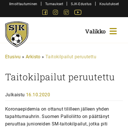
Siirry
|
|
|
Ilmoittautuminen
Turnaukset
SJK-Edustus
Koulutukset
sisältöön
Facebook
Instagram
Twitter
Youtube
Sjk-
Juniorit
Etusivu
»
Arkisto
»
Taitokilpailut peruutettu
Taitokilpailut peruutettu
Julkaistu
16.10.2020
Koronaepidemia on ottanut tililleen jälleen yhden
tapahtumauhrin. Suomen Palloliitto on päättänyt
peruuttaa junioreiden SM-taitokilpailut, jotka piti