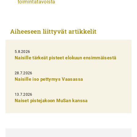
toimintatavoista
i
k
k
Aiheeseen liittyvät artikkelit
e
l
i
5.8.2026
Naisille tärkeät pisteet elokuun ensimmäisestä
e
n
28.7.2026
Naisille iso pettymys Vaasassa
s
e
13.7.2026
l
Naiset pistejakoon MuSan kanssa
a
u
s