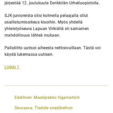
järjestää 12. joulukuuta Eerikkilän Urheiluopistolla.
SJK-junioreista olisi kolmella pelaajalla ollut
osallistumisoikeus kisoihin. Myös yhdellä
yhteistyöseura Lapuan Virkiällä oli samainen
mahdollisuus lähteä mukaan.
Palloliitto uutisoi aiheesta nettisivuillaan. Tästä voi
käydä lukemassa uutisen.
Linkki 1
A
Edellinen:
Maskipakko liigamatsiin
r
Seuraava:
Tiedote snadikerhon
t