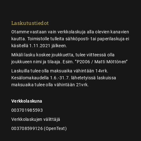
Laskutustiedot
Otamme vastaan vain verkkolaskuja alla olevien kanavien
kautta. Toimistolle tulleita sähköposti- tai paperilaskuja ei
käsitellä 1.11.2021 jälkeen.
Mikäli lasku koskee joukkuetta, tulee viitteessä olla
joukkueen nimi ja tilaaja. Esim. ”P2006 / Matti Möttönen”
Laskuilla tulee olla maksuaika vähintään 14vrk.
Kesälomakaudella 1.6.-31.7. lähetetyissä laskuissa
maksuaika tulee olla vähintään 21vrk.
Verkkolaskuna
003701985593
Verkkolaskujen välittäjä
003708599126 (OpenText)