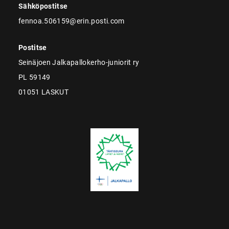
Sähköpostitse
fennoa.506159@erin.posti.com
Postitse
Seinäjoen Jalkapallokerho-juniorit ry
PL 59149
01051 LASKUT