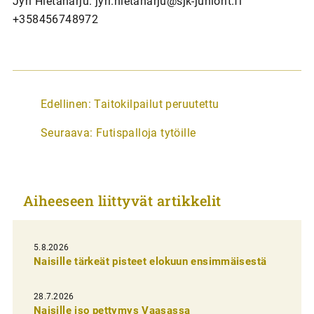
Jyri Hietaharju: jyri.hietaharju@sjk-juniorit.fi
+358456748972
A
Edellinen:
Taitokilpailut peruutettu
r
Seuraava:
Futispalloja tytöille
t
i
k
Aiheeseen liittyvät artikkelit
k
e
l
5.8.2026
Naisille tärkeät pisteet elokuun ensimmäisestä
i
e
28.7.2026
n
Naisille iso pettymys Vaasassa