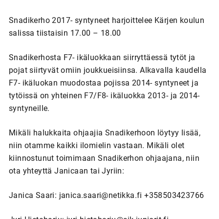
Snadikerho 2017- syntyneet harjoittelee Kärjen koulun
salissa tiistaisin 17.00 – 18.00
Snadikerhosta F7- ikäluokkaan siirryttäessä tytöt ja
pojat siirtyvät omiin joukkueisiinsa. Alkavalla kaudella
F7- ikäluokan muodostaa pojissa 2014- syntyneet ja
tytöissä on yhteinen F7/F8- ikäluokka 2013- ja 2014-
syntyneille.
Mikäli halukkaita ohjaajia Snadikerhoon löytyy lisää,
niin otamme kaikki ilomielin vastaan. Mikäli olet
kiinnostunut toimimaan Snadikerhon ohjaajana, niin
ota yhteyttä Janicaan tai Jyriin:
Janica Saari: janica.saari@netikka.fi +358503423766