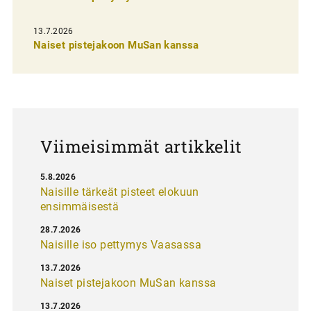
s
13.7.2026
e
Naiset pistejakoon MuSan kanssa
l
a
u
s
Viimeisimmät artikkelit
5.8.2026
Naisille tärkeät pisteet elokuun
ensimmäisestä
28.7.2026
Naisille iso pettymys Vaasassa
13.7.2026
Naiset pistejakoon MuSan kanssa
13.7.2026