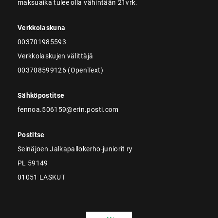
maksuaika tulee olla vähintään 21vrk.
Verkkolaskuna
003701985593
Verkkolaskujen välittäjä
003708599126 (OpenText)
Sähköpostitse
fennoa.506159@erin.posti.com
Postitse
Seinäjoen Jalkapallokerho-juniorit ry
PL 59149
01051 LASKUT