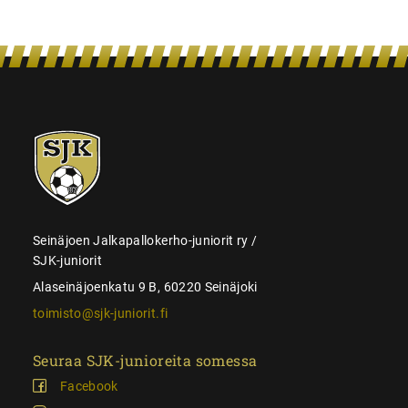
SJK-
juniorit
Seinäjoen Jalkapallokerho-juniorit ry /
SJK-juniorit
Alaseinäjoenkatu 9 B, 60220 Seinäjoki
toimisto@sjk-juniorit.fi
Seuraa SJK-junioreita somessa
Facebook