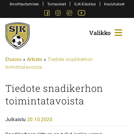
Siirry
|
|
|
Ilmoittautuminen
Turnaukset
SJK-Edustus
Koulutukset
sisältöön
Facebook
Instagram
Twitter
Youtube
Sjk-
Juniorit
Etusivu
»
Arkisto
»
Tiedote snadikerhon
toimintatavoista
Tiedote snadikerhon
toimintatavoista
Julkaistu
20.10.2020