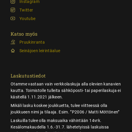
Instagram
Twitter
Youtube
Katso myös
Pruukinranta
Seinäjoen leirintäalue
Laskutustiedot
Otamme vastaan vain verkkolaskuja alla olevien kanavien
kautta. Toimistolle tulleita sähköposti- tai paperilaskuja ei
käsitellä 1.11.2021 jälkeen.
Mikäli lasku koskee joukkuetta, tulee viitteessä olla
joukkueen nimi ja tilaaja. Esim. ”P2006 / Matti Möttönen”
Laskuilla tulee olla maksuaika vähintään 14vrk.
Kesälomakaudella 1.6.-31.7. lähetetyissä laskuissa