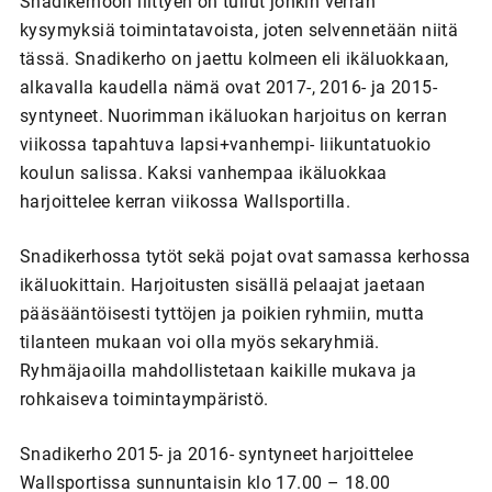
Snadikerhoon liittyen on tullut jonkin verran
kysymyksiä toimintatavoista, joten selvennetään niitä
tässä. Snadikerho on jaettu kolmeen eli ikäluokkaan,
alkavalla kaudella nämä ovat 2017-, 2016- ja 2015-
syntyneet. Nuorimman ikäluokan harjoitus on kerran
viikossa tapahtuva lapsi+vanhempi- liikuntatuokio
koulun salissa. Kaksi vanhempaa ikäluokkaa
harjoittelee kerran viikossa Wallsportilla.
Snadikerhossa tytöt sekä pojat ovat samassa kerhossa
ikäluokittain. Harjoitusten sisällä pelaajat jaetaan
pääsääntöisesti tyttöjen ja poikien ryhmiin, mutta
tilanteen mukaan voi olla myös sekaryhmiä.
Ryhmäjaoilla mahdollistetaan kaikille mukava ja
rohkaiseva toimintaympäristö.
Snadikerho 2015- ja 2016- syntyneet harjoittelee
Wallsportissa sunnuntaisin klo 17.00 – 18.00