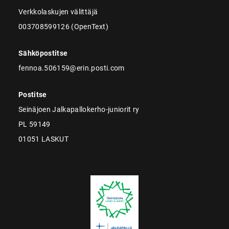
Verkkolaskujen välittäjä
003708599126 (OpenText)
Sähköpostitse
fennoa.506159@erin.posti.com
Postitse
Seinäjoen Jalkapallokerho-juniorit ry
PL 59149
01051 LASKUT