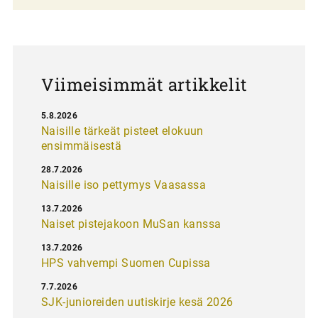
a
u
s
Viimeisimmät artikkelit
5.8.2026
Naisille tärkeät pisteet elokuun
ensimmäisestä
28.7.2026
Naisille iso pettymys Vaasassa
13.7.2026
Naiset pistejakoon MuSan kanssa
13.7.2026
HPS vahvempi Suomen Cupissa
7.7.2026
SJK-junioreiden uutiskirje kesä 2026