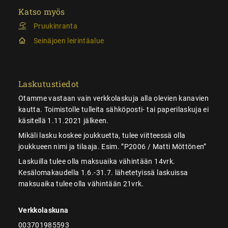
Katso myös
Pruukinranta
Seinäjoen leirintäalue
Laskutustiedot
Otamme vastaan vain verkkolaskuja alla olevien kanavien
kautta. Toimistolle tulleita sähköposti- tai paperilaskuja ei
käsitellä 1.11.2021 jälkeen.
Mikäli lasku koskee joukkuetta, tulee viitteessä olla
joukkueen nimi ja tilaaja. Esim. ”P2006 / Matti Möttönen”
Laskuilla tulee olla maksuaika vähintään 14vrk.
Kesälomakaudella 1.6.-31.7. lähetetyissä laskuissa
maksuaika tulee olla vähintään 21vrk.
Verkkolaskuna
003701985593