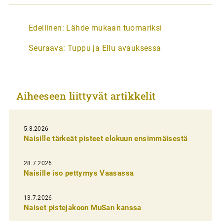
A
Edellinen:
Lähde mukaan tuomariksi
r
Seuraava:
Tuppu ja Ellu avauksessa
t
i
k
Aiheeseen liittyvät artikkelit
k
e
l
5.8.2026
Naisille tärkeät pisteet elokuun ensimmäisestä
i
e
28.7.2026
n
Naisille iso pettymys Vaasassa
s
13.7.2026
e
Naiset pistejakoon MuSan kanssa
l