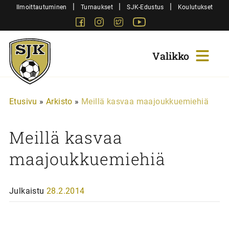
Siirry
|
|
|
Ilmoittautuminen
Turnaukset
SJK-Edustus
Koulutukset
sisältöön
Facebook
Instagram
Twitter
Youtube
Sjk-
Juniorit
Etusivu
»
Arkisto
»
Meillä kasvaa maajoukkuemiehiä
Meillä kasvaa
maajoukkuemiehiä
Julkaistu
28.2.2014