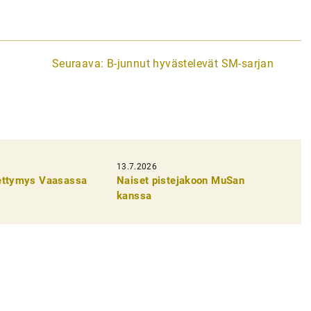
Seuraava:
B-junnut hyvästelevät SM-sarjan
13.7.2026
pettymys Vaasassa
Naiset pistejakoon MuSan
kanssa