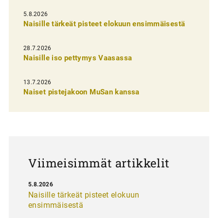
l
5.8.2026
Naisille tärkeät pisteet elokuun ensimmäisestä
i
e
28.7.2026
n
Naisille iso pettymys Vaasassa
s
13.7.2026
e
Naiset pistejakoon MuSan kanssa
l
a
u
s
Viimeisimmät artikkelit
5.8.2026
Naisille tärkeät pisteet elokuun
ensimmäisestä