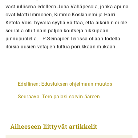
vastuullisena edelleen Juha Vähäpesola, jonka apuna
ovat Matti Immonen, Kimmo Koskiniemi ja Harri
Ketola.Voisi hyvällä syyllä väittää, että aikoihin ei ole
seuralla ollut näin paljon koutseja pikkupään
junnupuolella. TP-Seinäjoen leirissä ollaan todella
iloisia uusien vetäjien tultua porukkaan mukaan.
A
Edellinen:
Edustuksen ohjelmaan muutos
r
Seuraava:
Tero palasi sorvin ääreen
t
i
k
Aiheeseen liittyvät artikkelit
k
e