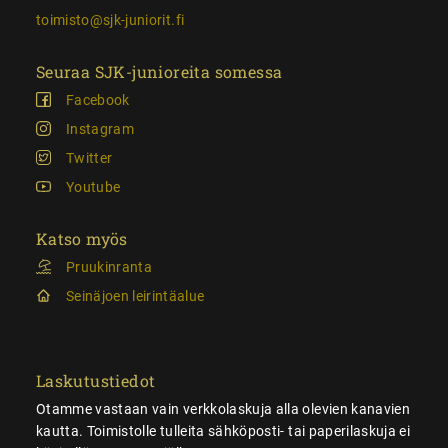
toimisto@sjk-juniorit.fi
Seuraa SJK-junioreita somessa
Facebook
Instagram
Twitter
Youtube
Katso myös
Pruukinranta
Seinäjoen leirintäalue
Laskutustiedot
Otamme vastaan vain verkkolaskuja alla olevien kanavien
kautta. Toimistolle tulleita sähköposti- tai paperilaskuja ei