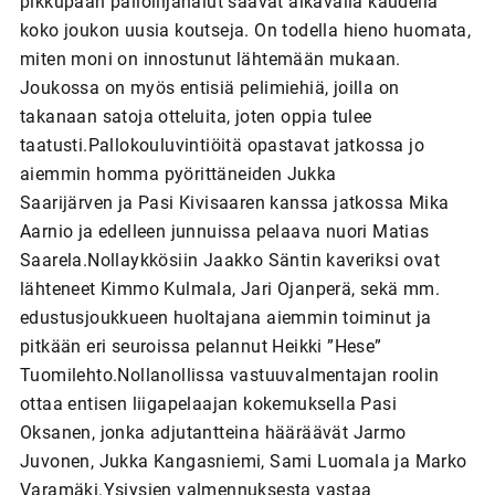
pikkupään palloilijanalut saavat alkavalla kaudella
koko joukon uusia koutseja. On todella hieno huomata,
miten moni on innostunut lähtemään mukaan.
Joukossa on myös entisiä pelimiehiä, joilla on
takanaan satoja otteluita, joten oppia tulee
taatusti.Pallokouluvintiöitä opastavat jatkossa jo
aiemmin homma pyörittäneiden Jukka
Saarijärven ja Pasi Kivisaaren kanssa jatkossa Mika
Aarnio ja edelleen junnuissa pelaava nuori Matias
Saarela.Nollaykkösiin Jaakko Säntin kaveriksi ovat
lähteneet Kimmo Kulmala, Jari Ojanperä, sekä mm.
edustusjoukkueen huoltajana aiemmin toiminut ja
pitkään eri seuroissa pelannut Heikki ”Hese”
Tuomilehto.Nollanollissa vastuuvalmentajan roolin
ottaa entisen liigapelaajan kokemuksella Pasi
Oksanen, jonka adjutantteina hääräävät Jarmo
Juvonen, Jukka Kangasniemi, Sami Luomala ja Marko
Varamäki.Ysiysien valmennuksesta vastaa