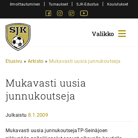
Siirry
|
|
|
Ilmoittautuminen
Turnaukset
SJK-Edustus
Koulutukset
sisältöön
Facebook
Instagram
Twitter
Youtube
Sjk-
Juniorit
Etusivu
»
Arkisto
»
Mukavasti uusia junnukoutseja
Mukavasti uusia
junnukoutseja
Julkaistu
8.1.2009
Mukavasti uusia junnukoutsejaTP-Seinäjoen