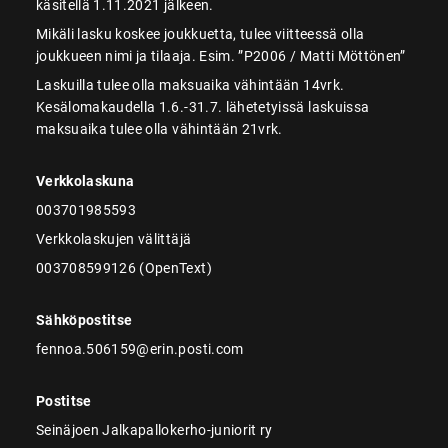
käsitellä 1.11.2021 jälkeen.
Mikäli lasku koskee joukkuetta, tulee viitteessä olla
joukkueen nimi ja tilaaja. Esim. ”P2006 / Matti Möttönen”
Laskuilla tulee olla maksuaika vähintään 14vrk.
Kesälomakaudella 1.6.-31.7. lähetetyissä laskuissa
maksuaika tulee olla vähintään 21vrk.
Verkkolaskuna
003701985593
Verkkolaskujen välittäjä
003708599126 (OpenText)
Sähköpostitse
fennoa.506159@erin.posti.com
Postitse
Seinäjoen Jalkapallokerho-juniorit ry