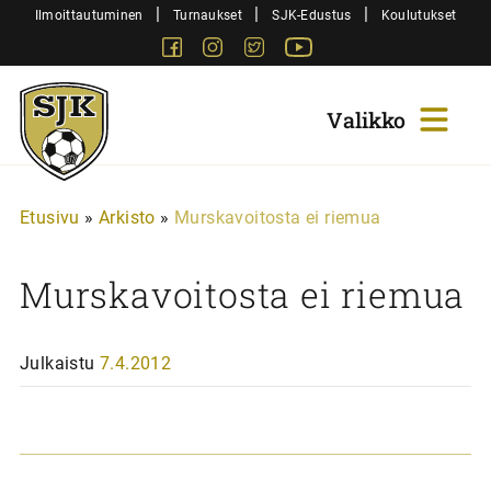
Siirry
|
|
|
Ilmoittautuminen
Turnaukset
SJK-Edustus
Koulutukset
sisältöön
Facebook
Instagram
Twitter
Youtube
Sjk-
Juniorit
Etusivu
»
Arkisto
»
Murskavoitosta ei riemua
Murskavoitosta ei riemua
Julkaistu
7.4.2012