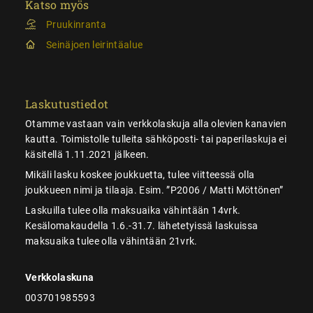
Katso myös
Pruukinranta
Seinäjoen leirintäalue
Laskutustiedot
Otamme vastaan vain verkkolaskuja alla olevien kanavien
kautta. Toimistolle tulleita sähköposti- tai paperilaskuja ei
käsitellä 1.11.2021 jälkeen.
Mikäli lasku koskee joukkuetta, tulee viitteessä olla
joukkueen nimi ja tilaaja. Esim. ”P2006 / Matti Möttönen”
Laskuilla tulee olla maksuaika vähintään 14vrk.
Kesälomakaudella 1.6.-31.7. lähetetyissä laskuissa
maksuaika tulee olla vähintään 21vrk.
Verkkolaskuna
003701985593