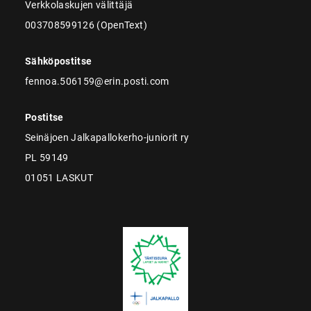
Verkkolaskujen välittäjä
003708599126 (OpenText)
Sähköpostitse
fennoa.506159@erin.posti.com
Postitse
Seinäjoen Jalkapallokerho-juniorit ry
PL 59149
01051 LASKUT