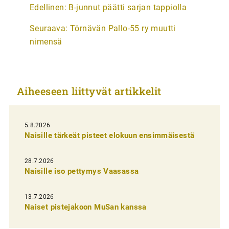
A
Edellinen:
B-junnut päätti sarjan tappiolla
r
Seuraava:
Törnävän Pallo-55 ry muutti
t
nimensä
i
k
k
Aiheeseen liittyvät artikkelit
e
l
i
5.8.2026
Naisille tärkeät pisteet elokuun ensimmäisestä
e
n
28.7.2026
Naisille iso pettymys Vaasassa
s
e
13.7.2026
l
Naiset pistejakoon MuSan kanssa
a