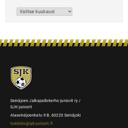
Arkistot
SJK-
juniorit
Seinäjoen Jalkapallokerho-juniorit ry /
SJK-juniorit
Alaseinäjoenkatu 9 B, 60220 Seinäjoki
toimisto@sjk-juniorit.fi