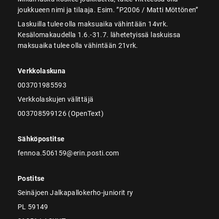
joukkueen nimi ja tilaaja. Esim. ”P2006 / Matti Möttönen”
Laskuilla tulee olla maksuaika vähintään 14vrk.
Kesälomakaudella 1.6.-31.7. lähetetyissä laskuissa
maksuaika tulee olla vähintään 21vrk.
Verkkolaskuna
003701985593
Verkkolaskujen välittäjä
003708599126 (OpenText)
Sähköpostitse
fennoa.506159@erin.posti.com
Postitse
Seinäjoen Jalkapallokerho-juniorit ry
PL 59149