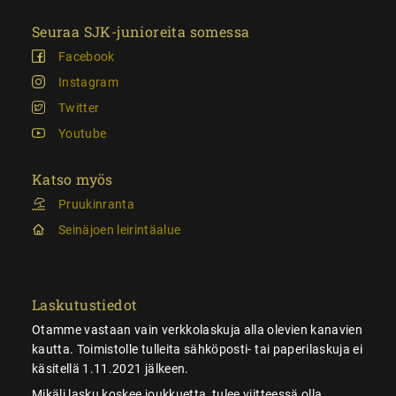
Seuraa SJK-junioreita somessa
Facebook
Instagram
Twitter
Youtube
Katso myös
Pruukinranta
Seinäjoen leirintäalue
Laskutustiedot
Otamme vastaan vain verkkolaskuja alla olevien kanavien
kautta. Toimistolle tulleita sähköposti- tai paperilaskuja ei
käsitellä 1.11.2021 jälkeen.
Mikäli lasku koskee joukkuetta, tulee viitteessä olla