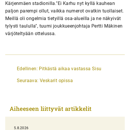
Kärjenmäen stadionilla."Ei Karhu nyt kyllä kauhean
paljon parempi ollut, vaikka numerot ovatkin tuollaiset.
Meillä oli ongelmia tietyillä osa-alueilla ja ne näkyivät
tylysti taululla", tuumi joukkueenjohtaja Pertti Mäkinen
värjöteltyään ottelussa.
A
Edellinen:
Pitkästä aikaa vastassa Sisu
r
Seuraava:
Veskarit opissa
t
i
k
Aiheeseen liittyvät artikkelit
k
e
l
5.8.2026