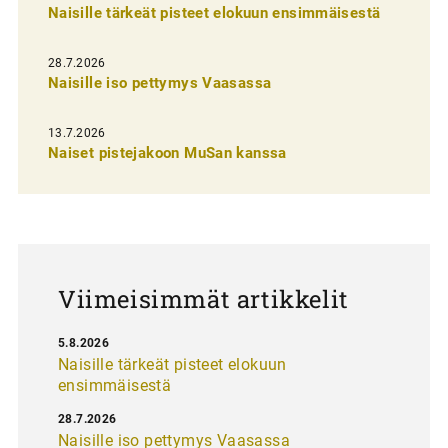
Naisille tärkeät pisteet elokuun ensimmäisestä
i
e
28.7.2026
n
Naisille iso pettymys Vaasassa
s
13.7.2026
e
Naiset pistejakoon MuSan kanssa
l
a
u
s
Viimeisimmät artikkelit
5.8.2026
Naisille tärkeät pisteet elokuun
ensimmäisestä
28.7.2026
Naisille iso pettymys Vaasassa