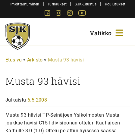
Siirry
|
|
|
Ilmoittautuminen
Turnaukset
SJK-Edustus
Koulutukset
sisältöön
Facebook
Instagram
Twitter
Youtube
Sjk-
Juniorit
Etusivu
»
Arkisto
»
Musta 93 hävisi
Musta 93 hävisi
Julkaistu
6.5.2008
Musta 93 hävisi TP-Seinäjoen Ysikolmosten Musta
joukkue hävisi C15 I divisioonan ottelun Kauhajoen
Karhulle 3-0 (1-0).Ottelu pelattiin hyisessä säässä