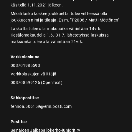
käsitellä 1.11.2021 jälkeen.
Mikäli lasku koskee joukkuetta, tulee viitteessä olla
joukkueen nimi ja tilaaja. Esim. ”P2006 / Matti Möttönen”
Laskuilla tulee olla maksuaika vähintään 14vrk.
Kesälomakaudella 1.6.-31.7. lähetetyissä laskuissa
maksuaika tulee olla vähintään 21vrk.
Verkkolaskuna
003701985593
Verkkolaskujen välittäjä
003708599126 (OpenText)
Sähköpostitse
fennoa.506159@erin.posti.com
Postitse
Seinäjoen Jalkapallokerho-juniorit ry