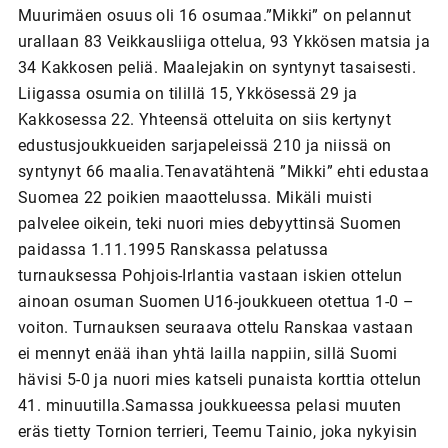
Muurimäen osuus oli 16 osumaa.”Mikki” on pelannut
urallaan 83 Veikkausliiga ottelua, 93 Ykkösen matsia ja
34 Kakkosen peliä. Maalejakin on syntynyt tasaisesti.
Liigassa osumia on tilillä 15, Ykkösessä 29 ja
Kakkosessa 22. Yhteensä otteluita on siis kertynyt
edustusjoukkueiden sarjapeleissä 210 ja niissä on
syntynyt 66 maalia.Tenavatähtenä ”Mikki” ehti edustaa
Suomea 22 poikien maaottelussa. Mikäli muisti
palvelee oikein, teki nuori mies debyyttinsä Suomen
paidassa 1.11.1995 Ranskassa pelatussa
turnauksessa Pohjois-Irlantia vastaan iskien ottelun
ainoan osuman Suomen U16-joukkueen otettua 1-0 –
voiton. Turnauksen seuraava ottelu Ranskaa vastaan
ei mennyt enää ihan yhtä lailla nappiin, sillä Suomi
hävisi 5-0 ja nuori mies katseli punaista korttia ottelun
41. minuutilla.Samassa joukkueessa pelasi muuten
eräs tietty Tornion terrieri, Teemu Tainio, joka nykyisin