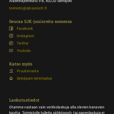
Alaseinäjoenkatu 9 B, 60220 Seinäjoki
toimisto@sjk-juniorit.fi
Seuraa SJK-junioreita somessa
Facebook
Instagram
Twitter
Youtube
Katso myös
Pruukinranta
Seinäjoen leirintäalue
Laskutustiedot
Otamme vastaan vain verkkolaskuja alla olevien kanavien
kautta. Toimistolle tulleita sähköposti- tai paperilaskuja ei