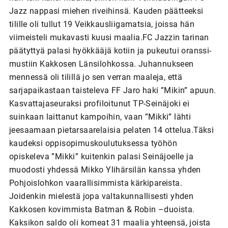
Jazz nappasi miehen riveihinsä. Kauden päätteeksi
tilille oli tullut 19 Veikkausliigamatsia, joissa hän
viimeisteli mukavasti kuusi maalia.FC Jazzin tarinan
päätyttyä palasi hyökkääjä kotiin ja pukeutui oranssi-
mustiin Kakkosen Länsilohkossa. Juhannukseen
mennessä oli tilillä jo sen verran maaleja, että
sarjapaikastaan taisteleva FF Jaro haki ”Mikin” apuun.
Kasvattajaseuraksi profiloitunut TP-Seinäjoki ei
suinkaan laittanut kampoihin, vaan ”Mikki” lähti
jeesaamaan pietarsaarelaisia pelaten 14 ottelua.Täksi
kaudeksi oppisopimuskoulutuksessa työhön
opiskeleva ”Mikki” kuitenkin palasi Seinäjoelle ja
muodosti yhdessä Mikko Ylihärsilän kanssa yhden
Pohjoislohkon vaarallisimmista kärkipareista.
Joidenkin mielestä jopa valtakunnallisesti yhden
Kakkosen kovimmista Batman & Robin –duoista.
Kaksikon saldo oli komeat 31 maalia yhteensä, joista