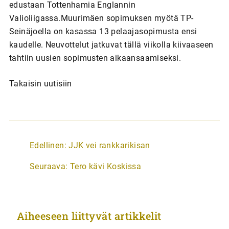
edustaan Tottenhamia Englannin
Valioliigassa.Muurimäen sopimuksen myötä TP-
Seinäjoella on kasassa 13 pelaajasopimusta ensi
kaudelle. Neuvottelut jatkuvat tällä viikolla kiivaaseen
tahtiin uusien sopimusten aikaansaamiseksi.
Takaisin uutisiin
A
Edellinen:
JJK vei rankkarikisan
r
Seuraava:
Tero kävi Koskissa
t
i
k
Aiheeseen liittyvät artikkelit
k