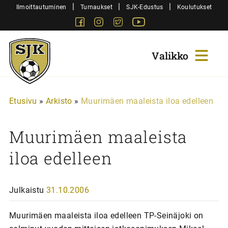
Siirry
|
|
|
Ilmoittautuminen
Turnaukset
SJK-Edustus
Koulutukset
sisältöön
Facebook
Instagram
Twitter
Youtube
Sjk-
Juniorit
Etusivu
»
Arkisto
»
Muurimäen maaleista iloa edelleen
Muurimäen maaleista
iloa edelleen
Julkaistu
31.10.2006
Muurimäen maaleista iloa edelleen TP-Seinäjoki on