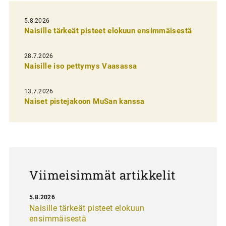
e
l
5.8.2026
Naisille tärkeät pisteet elokuun ensimmäisestä
i
e
28.7.2026
n
Naisille iso pettymys Vaasassa
s
13.7.2026
e
Naiset pistejakoon MuSan kanssa
l
a
u
s
Viimeisimmät artikkelit
5.8.2026
Naisille tärkeät pisteet elokuun
ensimmäisestä