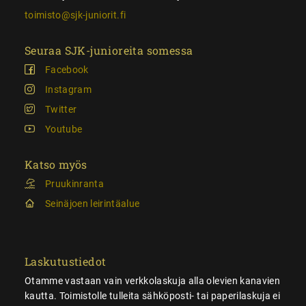
toimisto@sjk-juniorit.fi
Seuraa SJK-junioreita somessa
Facebook
Instagram
Twitter
Youtube
Katso myös
Pruukinranta
Seinäjoen leirintäalue
Laskutustiedot
Otamme vastaan vain verkkolaskuja alla olevien kanavien
kautta. Toimistolle tulleita sähköposti- tai paperilaskuja ei