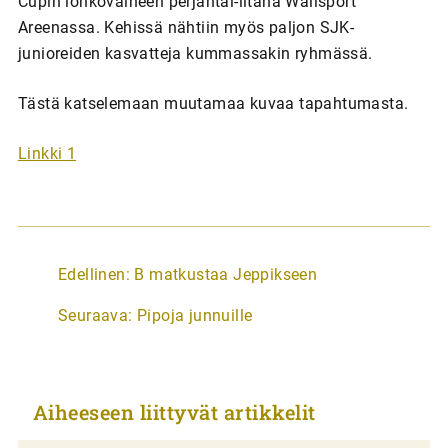
Cupin lohkovaiheen perjantai-iltana Wallsport
Areenassa. Kehissä nähtiin myös paljon SJK-
junioreiden kasvatteja kummassakin ryhmässä.
Tästä katselemaan muutamaa kuvaa tapahtumasta.
Linkki 1
A
Edellinen:
B matkustaa Jeppikseen
r
Seuraava:
Pipoja junnuille
t
i
k
Aiheeseen liittyvät artikkelit
k
e