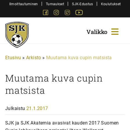
Siirry
|
|
|
Ilmoittautuminen
Turnaukset
SJK-Edustus
Koulutukset
sisältöön
Facebook
Instagram
Twitter
Youtube
Sjk-
Juniorit
Etusivu
»
Arkisto
»
Muutama kuva cupin matsista
Muutama kuva cupin
matsista
Julkaistu
21.1.2017
SJK ja SJK Akatemia avasivat kauden 2017 Suomen