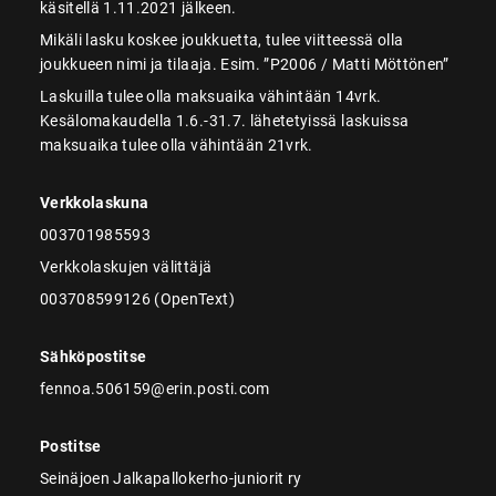
käsitellä 1.11.2021 jälkeen.
Mikäli lasku koskee joukkuetta, tulee viitteessä olla
joukkueen nimi ja tilaaja. Esim. ”P2006 / Matti Möttönen”
Laskuilla tulee olla maksuaika vähintään 14vrk.
Kesälomakaudella 1.6.-31.7. lähetetyissä laskuissa
maksuaika tulee olla vähintään 21vrk.
Verkkolaskuna
003701985593
Verkkolaskujen välittäjä
003708599126 (OpenText)
Sähköpostitse
fennoa.506159@erin.posti.com
Postitse
Seinäjoen Jalkapallokerho-juniorit ry