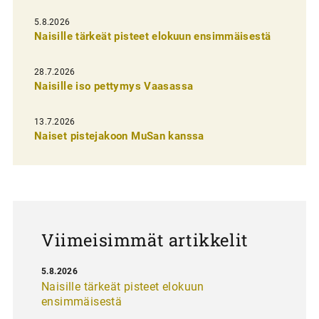
l
5.8.2026
Naisille tärkeät pisteet elokuun ensimmäisestä
i
e
28.7.2026
n
Naisille iso pettymys Vaasassa
s
13.7.2026
e
Naiset pistejakoon MuSan kanssa
l
a
u
s
Viimeisimmät artikkelit
5.8.2026
Naisille tärkeät pisteet elokuun
ensimmäisestä