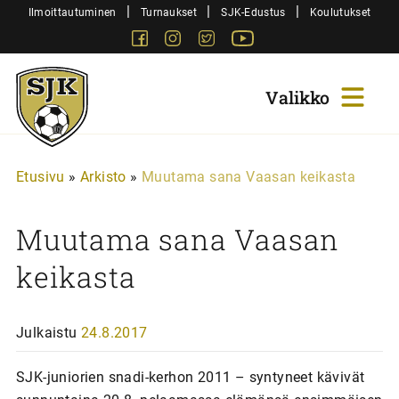
Siirry
|
|
|
Ilmoittautuminen
Turnaukset
SJK-Edustus
Koulutukset
sisältöön
Facebook
Instagram
Twitter
Youtube
Sjk-
Juniorit
Etusivu
»
Arkisto
»
Muutama sana Vaasan keikasta
Muutama sana Vaasan
keikasta
Julkaistu
24.8.2017
SJK-juniorien snadi-kerhon 2011 – syntyneet kävivät