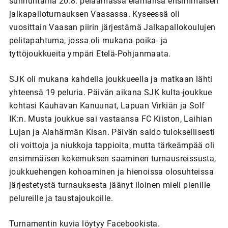
sunnuntaina 20.8. pelaamassa elämänsä ensimmäisen
jalkapalloturnauksen Vaasassa. Kyseessä oli
vuosittain Vaasan piirin järjestämä Jalkapallokoulujen
pelitapahtuma, jossa oli mukana poika- ja
tyttöjoukkueita ympäri Etelä-Pohjanmaata.
SJK oli mukana kahdella joukkueella ja matkaan lähti
yhteensä 19 peluria. Päivän aikana SJK kulta-joukkue
kohtasi Kauhavan Kanuunat, Lapuan Virkiän ja Solf
IK:n. Musta joukkue sai vastaansa FC Kiiston, Laihian
Lujan ja Alahärmän Kisan. Päivän saldo tuloksellisesti
oli voittoja ja niukkoja tappioita, mutta tärkeämpää oli
ensimmäisen kokemuksen saaminen turnausreissusta,
joukkuehengen kohoaminen ja hienoissa olosuhteissa
järjestetystä turnauksesta jäänyt iloinen mieli pienille
pelureille ja taustajoukoille.
Turnamentin kuvia löytyy Facebookista.