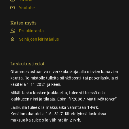
Youtube
Katso myös
Pruukinranta
Seinäjoen leirintäalue
Laskutustiedot
Otamme vastaan vain verkkolaskuja alla olevien kanavien
kautta. Toimistolle tulleita sähköposti- tai paperilaskuja ei
käsitellä 1.11.2021 jälkeen.
Mikäli lasku koskee joukkuetta, tulee viitteessä olla
joukkueen nimi ja tilaaja. Esim. ”P2006 / Matti Möttönen”
Laskuilla tulee olla maksuaika vähintään 14vrk.
Kesälomakaudella 1.6.-31.7. lähetetyissä laskuissa
maksuaika tulee olla vähintään 21vrk.