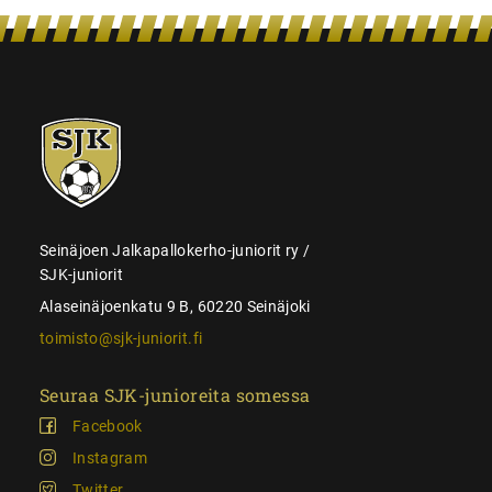
SJK-
juniorit
Seinäjoen Jalkapallokerho-juniorit ry /
SJK-juniorit
Alaseinäjoenkatu 9 B, 60220 Seinäjoki
toimisto@sjk-juniorit.fi
Seuraa SJK-junioreita somessa
Facebook
Instagram
Twitter