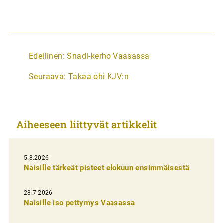
A
Edellinen:
Snadi-kerho Vaasassa
r
Seuraava:
Takaa ohi KJV:n
t
i
k
Aiheeseen liittyvät artikkelit
k
e
l
5.8.2026
Naisille tärkeät pisteet elokuun ensimmäisestä
i
e
28.7.2026
n
Naisille iso pettymys Vaasassa
s