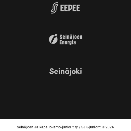
Seinäjoen Jalkapallokerho-juniorit ry / SJK-juniorit © 2026