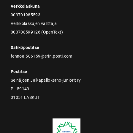
Verkkolaskuna
003701985593
Verkkolaskujen välittäjä
003708599126 (OpenText)
Sähköpostitse
fennoa.506159@erin.posti.com
Postitse
Seinäjoen Jalkapallokerho-juniorit ry
PL 59149
01051 LASKUT