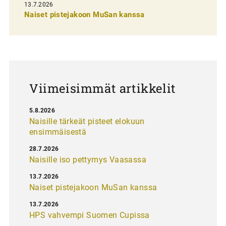
13.7.2026
e
Naiset pistejakoon MuSan kanssa
l
a
u
s
Viimeisimmät artikkelit
5.8.2026
Naisille tärkeät pisteet elokuun
ensimmäisestä
28.7.2026
Naisille iso pettymys Vaasassa
13.7.2026
Naiset pistejakoon MuSan kanssa
13.7.2026
HPS vahvempi Suomen Cupissa