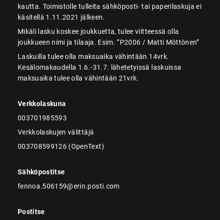
kautta. Toimistolle tulleita sähköposti- tai paperilaskuja ei
käsitellä 1.11.2021 jälkeen.
Mikäli lasku koskee joukkuetta, tulee viitteessä olla
joukkueen nimi ja tilaaja. Esim. ”P2006 / Matti Möttönen”
Laskuilla tulee olla maksuaika vähintään 14vrk.
Kesälomakaudella 1.6.-31.7. lähetetyissä laskuissa
maksuaika tulee olla vähintään 21vrk.
Verkkolaskuna
003701985593
Verkkolaskujen välittäjä
003708599126 (OpenText)
Sähköpostitse
fennoa.506159@erin.posti.com
Postitse