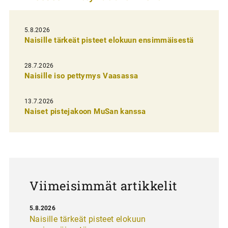
e
l
5.8.2026
Naisille tärkeät pisteet elokuun ensimmäisestä
i
e
28.7.2026
n
Naisille iso pettymys Vaasassa
s
13.7.2026
e
Naiset pistejakoon MuSan kanssa
l
a
u
s
Viimeisimmät artikkelit
5.8.2026
Naisille tärkeät pisteet elokuun