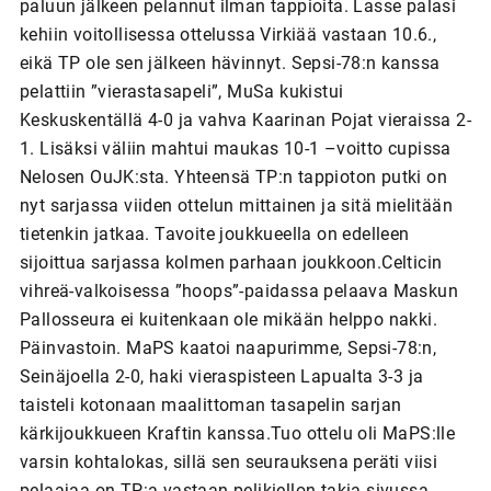
paluun jälkeen pelannut ilman tappioita. Lasse palasi
kehiin voitollisessa ottelussa Virkiää vastaan 10.6.,
eikä TP ole sen jälkeen hävinnyt. Sepsi-78:n kanssa
pelattiin ”vierastasapeli”, MuSa kukistui
Keskuskentällä 4-0 ja vahva Kaarinan Pojat vieraissa 2-
1. Lisäksi väliin mahtui maukas 10-1 –voitto cupissa
Nelosen OuJK:sta. Yhteensä TP:n tappioton putki on
nyt sarjassa viiden ottelun mittainen ja sitä mielitään
tietenkin jatkaa. Tavoite joukkueella on edelleen
sijoittua sarjassa kolmen parhaan joukkoon.Celticin
vihreä-valkoisessa ”hoops”-paidassa pelaava Maskun
Pallosseura ei kuitenkaan ole mikään helppo nakki.
Päinvastoin. MaPS kaatoi naapurimme, Sepsi-78:n,
Seinäjoella 2-0, haki vieraspisteen Lapualta 3-3 ja
taisteli kotonaan maalittoman tasapelin sarjan
kärkijoukkueen Kraftin kanssa.Tuo ottelu oli MaPS:lle
varsin kohtalokas, sillä sen seurauksena peräti viisi
pelaajaa on TP:a vastaan pelikiellon takia sivussa.