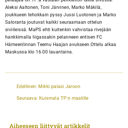
Aleksi Aaltonen, Toni Järvinen, Marko Mäkilä,
joukkueen tehokkain pyssy Jussi Luotonen ja Marko
Saloranta joutuvat kaikki seuraamaan ottelun
siviileissä. MaPS ehti kuitenkin vahvistaa rivejään
hankkimalla liigassakin pelanneen entisen FC
Hämeenlinnan Teemu Haajan avukseen.Ottelu alkaa
Maskussa klo 16.00 lauantaina.
A
Edellinen:
Mikki palasi Jaroon
r
Seuraava:
Kuismala TP:n maalille
t
i
k
Aiheeseen liittyvät artikkelit
k