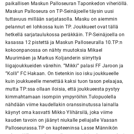
paikallisen Maskun Palloseuran Taponkedon viheriöllä.
Maskun Palloseura on TP-Seinäjoelle täysin uusi
tuttavuus millään sarjatasolla. Masku on aiemmin
pelannut eri lohkossa kuin TP. Joukkueet ovat tällä
hetkellä sarjataulukossa peräkkäin. TP-Seinäjoella on
kasassa 12 pistettä ja Maskun Palloseuralla 10.TP:n
kokoonpanossa on nähty muutoksia Mikael
Muurimäen ja Markus Koljanderin siirryttyä
liigajoukkueiden väreihin. ”Mikki” palasi FF Jaroon ja
”Kolli” FC Hakaan. On tietenkin iso isku joukkueelle
kuin joukkueelle menettää kaksi tuon tason pelaajaa,
mutta TP:ssa ollaan iloisia, että joukkueesta pystyy
kimmahtamaan isompiin ympyröihin.Tulopuolella
nähdään viime kaudellakin oranssinutussa lainalla
käynyt oma kasvatti Mikko Ylihärsilä, joka viime
kauden tavoin on jäänyt niukalle peliajalle Vaasan
Palloseurassa.TP on kapteeninsa Lasse Männikön