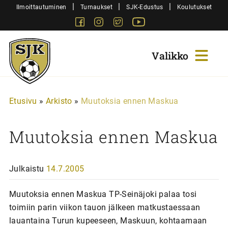
Siirry
|
|
|
Ilmoittautuminen
Turnaukset
SJK-Edustus
Koulutukset
sisältöön
Facebook
Instagram
Twitter
Youtube
Sjk-
Juniorit
Etusivu
»
Arkisto
»
Muutoksia ennen Maskua
Muutoksia ennen Maskua
Julkaistu
14.7.2005
Muutoksia ennen Maskua TP-Seinäjoki palaa tosi
toimiin parin viikon tauon jälkeen matkustaessaan
lauantaina Turun kupeeseen, Maskuun, kohtaamaan