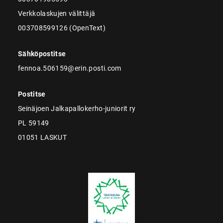
Verkkolaskujen välittäjä
003708599126 (OpenText)
Sähköpostitse
fennoa.506159@erin.posti.com
Postitse
Seinäjoen Jalkapallokerho-juniorit ry
PL 59149
01051 LASKUT