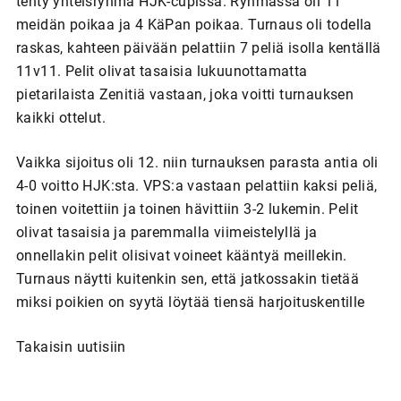
tehty yhteisryhmä HJK-cupissa. Ryhmässä oli 11
meidän poikaa ja 4 KäPan poikaa. Turnaus oli todella
raskas, kahteen päivään pelattiin 7 peliä isolla kentällä
11v11. Pelit olivat tasaisia lukuunottamatta
pietarilaista Zenitiä vastaan, joka voitti turnauksen
kaikki ottelut.
Vaikka sijoitus oli 12. niin turnauksen parasta antia oli
4-0 voitto HJK:sta. VPS:a vastaan pelattiin kaksi peliä,
toinen voitettiin ja toinen hävittiin 3-2 lukemin. Pelit
olivat tasaisia ja paremmalla viimeistelyllä ja
onnellakin pelit olisivat voineet kääntyä meillekin.
Turnaus näytti kuitenkin sen, että jatkossakin tietää
miksi poikien on syytä löytää tiensä harjoituskentille
Takaisin uutisiin