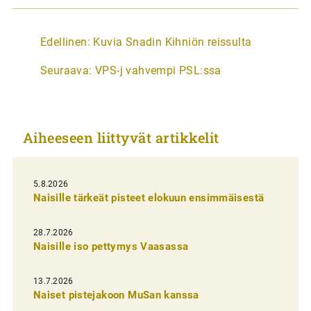
A
Edellinen:
Kuvia Snadin Kihniön reissulta
r
Seuraava:
VPS-j vahvempi PSL:ssa
t
i
k
Aiheeseen liittyvät artikkelit
k
e
l
5.8.2026
Naisille tärkeät pisteet elokuun ensimmäisestä
i
e
28.7.2026
n
Naisille iso pettymys Vaasassa
s
13.7.2026
e
Naiset pistejakoon MuSan kanssa