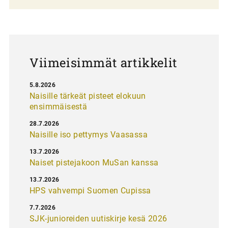
l
a
u
s
Viimeisimmät artikkelit
5.8.2026
Naisille tärkeät pisteet elokuun
ensimmäisestä
28.7.2026
Naisille iso pettymys Vaasassa
13.7.2026
Naiset pistejakoon MuSan kanssa
13.7.2026
HPS vahvempi Suomen Cupissa
7.7.2026
SJK-junioreiden uutiskirje kesä 2026