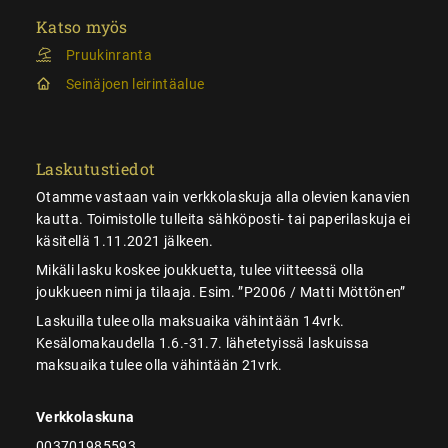
Katso myös
Pruukinranta
Seinäjoen leirintäalue
Laskutustiedot
Otamme vastaan vain verkkolaskuja alla olevien kanavien
kautta. Toimistolle tulleita sähköposti- tai paperilaskuja ei
käsitellä 1.11.2021 jälkeen.
Mikäli lasku koskee joukkuetta, tulee viitteessä olla
joukkueen nimi ja tilaaja. Esim. ”P2006 / Matti Möttönen”
Laskuilla tulee olla maksuaika vähintään 14vrk.
Kesälomakaudella 1.6.-31.7. lähetetyissä laskuissa
maksuaika tulee olla vähintään 21vrk.
Verkkolaskuna
003701985593