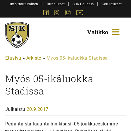
Siirry
|
|
|
Ilmoittautuminen
Turnaukset
SJK-Edustus
Koulutukset
sisältöön
Facebook
Instagram
Twitter
Youtube
Sjk-
Juniorit
Etusivu
»
Arkisto
»
Myös 05-ikäluokka Stadissa
Myös 05-ikäluokka
Stadissa
Julkaistu
20.9.2017
Perjantaista lauantaihin kisasi -05 joukkueestamme