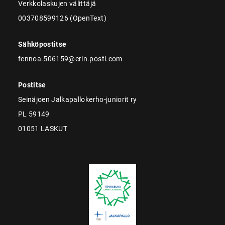
Verkkolaskujen välittäjä
003708599126 (OpenText)
Sähköpostitse
fennoa.506159@erin.posti.com
Postitse
Seinäjoen Jalkapallokerho-juniorit ry
PL 59149
01051 LASKUT