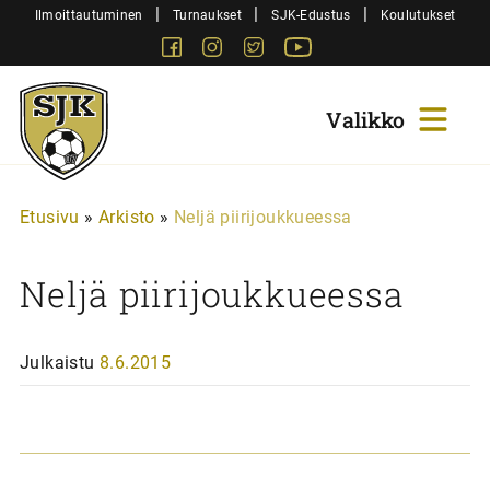
Siirry
|
|
|
Ilmoittautuminen
Turnaukset
SJK-Edustus
Koulutukset
sisältöön
Facebook
Instagram
Twitter
Youtube
Sjk-
Juniorit
Etusivu
»
Arkisto
»
Neljä piirijoukkueessa
Neljä piirijoukkueessa
Julkaistu
8.6.2015