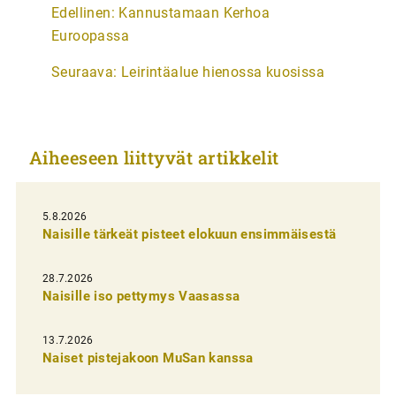
A
Edellinen:
Kannustamaan Kerhoa
r
Euroopassa
t
Seuraava:
Leirintäalue hienossa kuosissa
i
k
k
Aiheeseen liittyvät artikkelit
e
l
i
5.8.2026
Naisille tärkeät pisteet elokuun ensimmäisestä
e
n
28.7.2026
Naisille iso pettymys Vaasassa
s
e
13.7.2026
l
Naiset pistejakoon MuSan kanssa
a