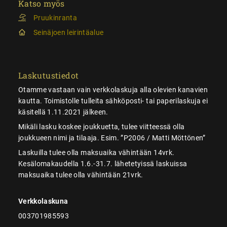
Katso myös
Pruukinranta
Seinäjoen leirintäalue
Laskutustiedot
Otamme vastaan vain verkkolaskuja alla olevien kanavien
kautta. Toimistolle tulleita sähköposti- tai paperilaskuja ei
käsitellä 1.11.2021 jälkeen.
Mikäli lasku koskee joukkuetta, tulee viitteessä olla
joukkueen nimi ja tilaaja. Esim. ”P2006 / Matti Möttönen”
Laskuilla tulee olla maksuaika vähintään 14vrk.
Kesälomakaudella 1.6.-31.7. lähetetyissä laskuissa
maksuaika tulee olla vähintään 21vrk.
Verkkolaskuna
003701985593