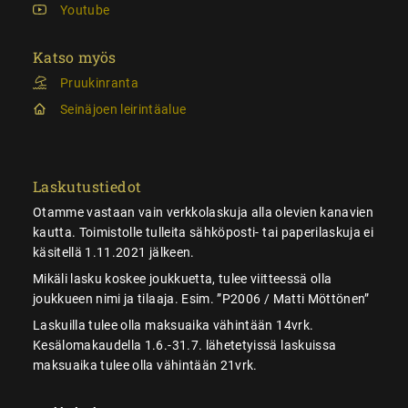
Youtube
Katso myös
Pruukinranta
Seinäjoen leirintäalue
Laskutustiedot
Otamme vastaan vain verkkolaskuja alla olevien kanavien
kautta. Toimistolle tulleita sähköposti- tai paperilaskuja ei
käsitellä 1.11.2021 jälkeen.
Mikäli lasku koskee joukkuetta, tulee viitteessä olla
joukkueen nimi ja tilaaja. Esim. ”P2006 / Matti Möttönen”
Laskuilla tulee olla maksuaika vähintään 14vrk.
Kesälomakaudella 1.6.-31.7. lähetetyissä laskuissa
maksuaika tulee olla vähintään 21vrk.