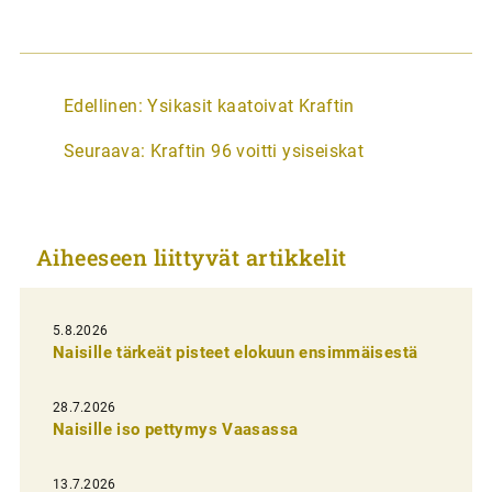
A
Edellinen:
Ysikasit kaatoivat Kraftin
r
Seuraava:
Kraftin 96 voitti ysiseiskat
t
i
k
Aiheeseen liittyvät artikkelit
k
e
l
5.8.2026
Naisille tärkeät pisteet elokuun ensimmäisestä
i
e
28.7.2026
n
Naisille iso pettymys Vaasassa
s
13.7.2026