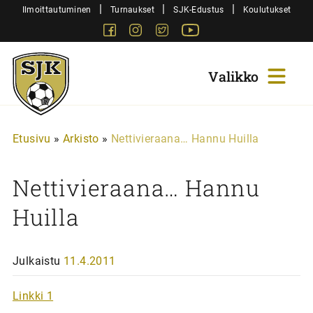
Siirry
|
|
|
Ilmoittautuminen
Turnaukset
SJK-Edustus
Koulutukset
sisältöön
Facebook
Instagram
Twitter
Youtube
Sjk-
Juniorit
Etusivu
»
Arkisto
»
Nettivieraana… Hannu Huilla
Nettivieraana… Hannu
Huilla
Julkaistu
11.4.2011
Linkki 1