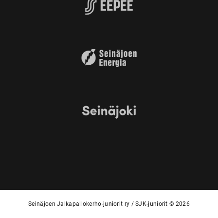
Seinäjoen Jalkapallokerho-juniorit ry / SJK-juniorit © 2026