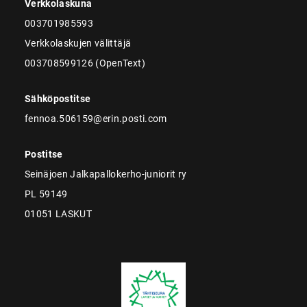
Verkkolaskuna
003701985593
Verkkolaskujen välittäjä
003708599126 (OpenText)
Sähköpostitse
fennoa.506159@erin.posti.com
Postitse
Seinäjoen Jalkapallokerho-juniorit ry
PL 59149
01051 LASKUT