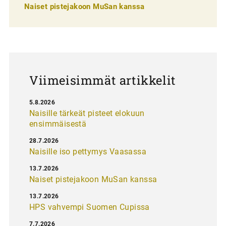
e
Naiset pistejakoon MuSan kanssa
l
a
u
s
Viimeisimmät artikkelit
5.8.2026
Naisille tärkeät pisteet elokuun
ensimmäisestä
28.7.2026
Naisille iso pettymys Vaasassa
13.7.2026
Naiset pistejakoon MuSan kanssa
13.7.2026
HPS vahvempi Suomen Cupissa
7.7.2026