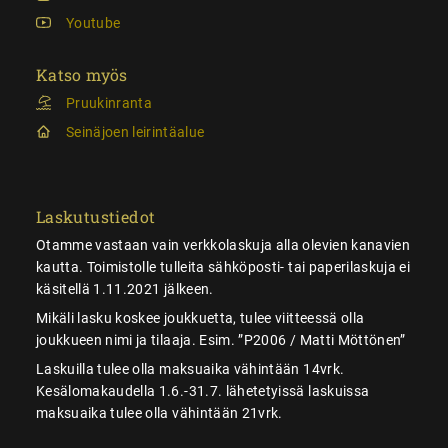
Youtube
Katso myös
Pruukinranta
Seinäjoen leirintäalue
Laskutustiedot
Otamme vastaan vain verkkolaskuja alla olevien kanavien
kautta. Toimistolle tulleita sähköposti- tai paperilaskuja ei
käsitellä 1.11.2021 jälkeen.
Mikäli lasku koskee joukkuetta, tulee viitteessä olla
joukkueen nimi ja tilaaja. Esim. ”P2006 / Matti Möttönen”
Laskuilla tulee olla maksuaika vähintään 14vrk.
Kesälomakaudella 1.6.-31.7. lähetetyissä laskuissa
maksuaika tulee olla vähintään 21vrk.