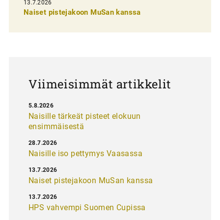
13.7.2026
e
Naiset pistejakoon MuSan kanssa
l
a
u
s
Viimeisimmät artikkelit
5.8.2026
Naisille tärkeät pisteet elokuun
ensimmäisestä
28.7.2026
Naisille iso pettymys Vaasassa
13.7.2026
Naiset pistejakoon MuSan kanssa
13.7.2026
HPS vahvempi Suomen Cupissa