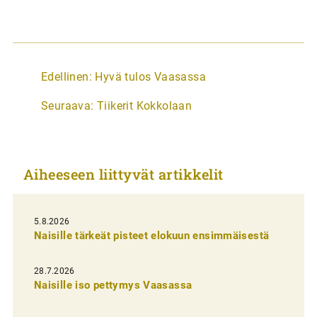
A
Edellinen:
Hyvä tulos Vaasassa
r
Seuraava:
Tiikerit Kokkolaan
t
i
k
Aiheeseen liittyvät artikkelit
k
e
l
5.8.2026
Naisille tärkeät pisteet elokuun ensimmäisestä
i
e
28.7.2026
n
Naisille iso pettymys Vaasassa
s