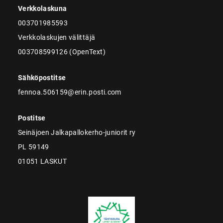
Verkkolaskuna
003701985593
Verkkolaskujen välittäjä
003708599126 (OpenText)
Sähköpostitse
fennoa.506159@erin.posti.com
Postitse
Seinäjoen Jalkapallokerho-juniorit ry
PL 59149
01051 LASKUT