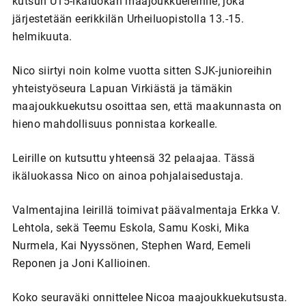
kutsun U15-ikäluokan maajoukkueleirille, joka
järjestetään eerikkilän Urheiluopistolla 13.-15.
helmikuuta.
Nico siirtyi noin kolme vuotta sitten SJK-junioreihin
yhteistyöseura Lapuan Virkiästä ja tämäkin
maajoukkuekutsu osoittaa sen, että maakunnasta on
hieno mahdollisuus ponnistaa korkealle.
Leirille on kutsuttu yhteensä 32 pelaajaa. Tässä
ikäluokassa Nico on ainoa pohjalaisedustaja.
Valmentajina leirillä toimivat päävalmentaja Erkka V.
Lehtola, sekä Teemu Eskola, Samu Koski, Mika
Nurmela, Kai Nyyssönen, Stephen Ward, Eemeli
Reponen ja Joni Kallioinen.
Koko seuraväki onnittelee Nicoa maajoukkuekutsusta.