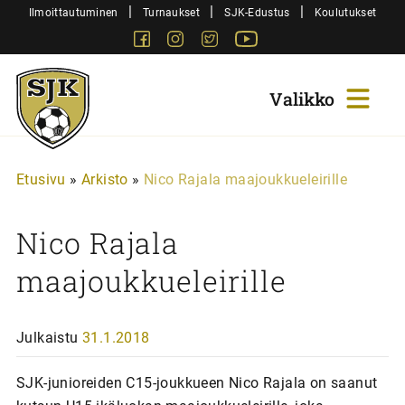
Siirry
|
|
|
Ilmoittautuminen
Turnaukset
SJK-Edustus
Koulutukset
sisältöön
Facebook
Instagram
Twitter
Youtube
Sjk-
Juniorit
Etusivu
»
Arkisto
»
Nico Rajala maajoukkueleirille
Nico Rajala
maajoukkueleirille
Julkaistu
31.1.2018
SJK-junioreiden C15-joukkueen Nico Rajala on saanut