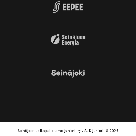
Seinäjoen Jalkapallokerho-juniorit ry / SJK-juniorit © 2026