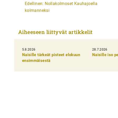
A
Edellinen:
Nollakolmoset Kauhajoella
r
kolmanneksi
t
i
Aiheeseen liittyvät artikkelit
k
k
5.8.2026
28.7.2026
e
Naisille tärkeät pisteet elokuun
Naisille iso 
l
ensimmäisestä
i
e
n
s
e
l