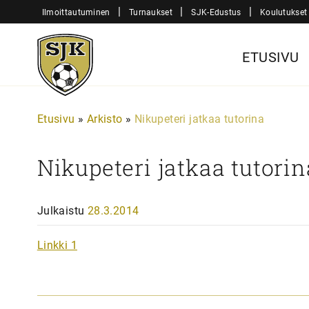
Siirry
|
|
|
Ilmoittautuminen
Turnaukset
SJK-Edustus
Koulutukset
sisältöön
Sjk-
ETUSIVU
Juniorit
Etusivu
»
Arkisto
»
Nikupeteri jatkaa tutorina
Nikupeteri jatkaa tutorin
Julkaistu
28.3.2014
Linkki 1