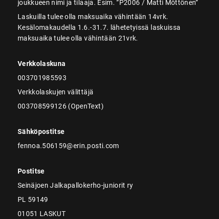
joukkueen nimi ja tilaaja. Esim. ”P2006 / Matti Möttönen”
Laskuilla tulee olla maksuaika vähintään 14vrk.
Kesälomakaudella 1.6.-31.7. lähetetyissä laskuissa
maksuaika tulee olla vähintään 21vrk.
Verkkolaskuna
003701985593
Verkkolaskujen välittäjä
003708599126 (OpenText)
Sähköpostitse
fennoa.506159@erin.posti.com
Postitse
Seinäjoen Jalkapallokerho-juniorit ry
PL 59149
01051 LASKUT