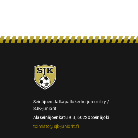
a
u
s
SJK-
juniorit
Seinäjoen Jalkapallokerho-juniorit ry /
SJK-juniorit
Alaseinäjoenkatu 9 B, 60220 Seinäjoki
toimisto@sjk-juniorit.fi