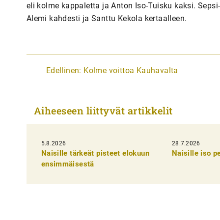
eli kolme kappaletta ja Anton Iso-Tuisku kaksi. Seps
Alemi kahdesti ja Santtu Kekola kertaalleen.
A
Edellinen:
Kolme voittoa Kauhavalta
r
t
Aiheeseen liittyvät artikkelit
i
k
5.8.2026
k
28.7.2026
Naisille tärkeät pisteet elokuun
Naisille iso 
e
ensimmäisestä
l
i
e