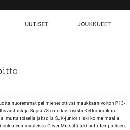
UUTISET
JOUKKUEET
itto
 vuotta nuoremmat pelimiehet ottivat maukkaan voiton P13-
allisvastustaja Sepsi-78:n nollavitosista Ketturämäkön
la, mutta toisella jaksolla SJK-juniorit iski kolme maalia
ijoukkueen maaleista Oliver Metsälä teki hattutempullisen,