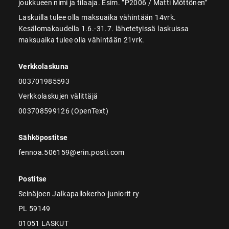
joukkueen nimi ja tilaaja. Esim. ”P2006 / Matti Möttönen”
Laskuilla tulee olla maksuaika vähintään 14vrk.
Kesälomakaudella 1.6.-31.7. lähetetyissä laskuissa
maksuaika tulee olla vähintään 21vrk.
Verkkolaskuna
003701985593
Verkkolaskujen välittäjä
003708599126 (OpenText)
Sähköpostitse
fennoa.506159@erin.posti.com
Postitse
Seinäjoen Jalkapallokerho-juniorit ry
PL 59149
01051 LASKUT