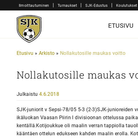
Siirry
|
|
|
Ilmoittautuminen
Turnaukset
SJK-Edustus
Koulutukset
sisältöön
Sjk-
ETUSIVU
Juniorit
Etusivu
»
Arkisto
»
Nollakutosille maukas voitto
Nollakutosille maukas vo
Julkaistu
4.6.2018
SJK-juniorit v Sepsi-78/05 5-3 (2-3)SJK-junioreiden
ikäluokan Vaasan Piirin I divisioonan ottelussa paik
kentällä.Kotijoukkue oli maalin verran tappiolla tauol
kääntäen ottelun edukseen kahden maalin erolla. Kot