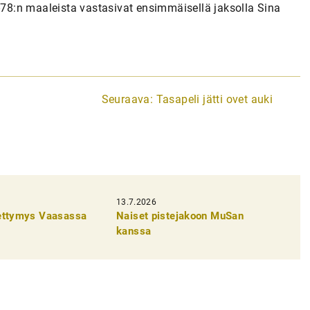
i-78:n maaleista vastasivat ensimmäisellä jaksolla Sina
Seuraava:
Tasapeli jätti ovet auki
13.7.2026
pettymys Vaasassa
Naiset pistejakoon MuSan
kanssa