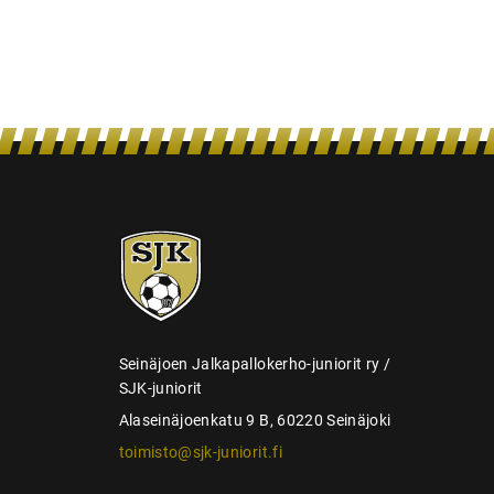
n
s
e
l
a
u
s
SJK-
juniorit
Seinäjoen Jalkapallokerho-juniorit ry /
SJK-juniorit
Alaseinäjoenkatu 9 B, 60220 Seinäjoki
toimisto@sjk-juniorit.fi