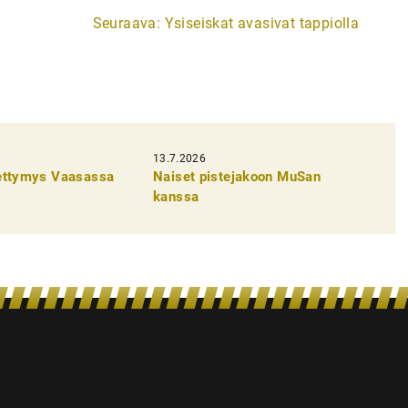
Seuraava:
Ysiseiskat avasivat tappiolla
13.7.2026
pettymys Vaasassa
Naiset pistejakoon MuSan
kanssa