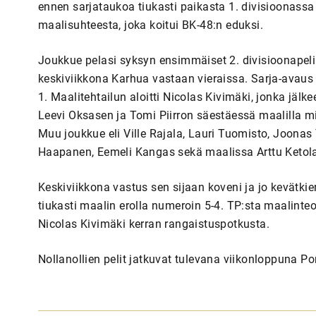
ennen sarjataukoa tiukasti paikasta 1. divisioonassa 
maalisuhteesta, joka koitui BK-48:n eduksi.
Joukkue pelasi syksyn ensimmäiset 2. divisioonapelin
keskiviikkona Karhua vastaan vieraissa. Sarja-avaus o
1. Maalitehtailun aloitti Nicolas Kivimäki, jonka jäl
Leevi Oksasen ja Tomi Piirron säestäessä maalilla mi
Muu joukkue eli Ville Rajala, Lauri Tuomisto, Joona
Haapanen, Eemeli Kangas sekä maalissa Arttu Ketola 
Keskiviikkona vastus sen sijaan koveni ja jo kevätkier
tiukasti maalin erolla numeroin 5-4. TP:sta maalinteo
Nicolas Kivimäki kerran rangaistuspotkusta.
Nollanollien pelit jatkuvat tulevana viikonloppuna Po