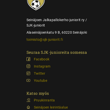
a
u
s
Seinäjoen Jalkapallokerho-juniorit ry /
SJK-juniorit
Alaseinäjoenkatu 9 B, 60220 Seinäjoki
toimisto@sjk-juniorit.fi
Seuraa SJK-junioreita somessa
Facebook
Instagram
Twitter
Youtube
Katso myös
Pruukinranta
Seinäjoen leirintäalue