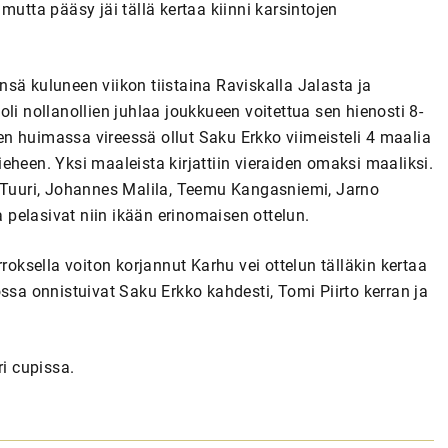
mutta pääsy jäi tällä kertaa kiinni karsintojen
sä kuluneen viikon tiistaina Raviskalla Jalasta ja
li nollanollien juhlaa joukkueen voitettua sen hienosti 8-
keen huimassa vireessä ollut Saku Erkko viimeisteli 4 maalia
eheen. Yksi maaleista kirjattiin vieraiden omaksi maaliksi.
s Tuuri, Johannes Malila, Teemu Kangasniemi, Jarno
pelasivat niin ikään erinomaisen ottelun.
roksella voiton korjannut Karhu vei ottelun tälläkin kertaa
ssa onnistuivat Saku Erkko kahdesti, Tomi Piirto kerran ja
ri cupissa.