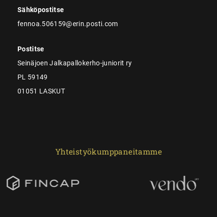
Sähköpostitse
fennoa.506159@erin.posti.com
Postitse
Seinäjoen Jalkapallokerho-juniorit ry
PL 59149
01051 LASKUT
Yhteistyökumppaneitamme