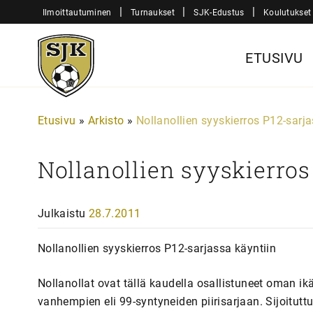
Siirry
|
|
|
Ilmoittautuminen
Turnaukset
SJK-Edustus
Koulutukset
sisältöön
Sjk-
ETUSIVU
Juniorit
Etusivu
»
Arkisto
»
Nollanollien syyskierros P12-sarja
Nollanollien syyskierros
Julkaistu
28.7.2011
Nollanollien syyskierros P12-sarjassa käyntiin
Nollanollat ovat tällä kaudella osallistuneet oman ikä
vanhempien eli 99-syntyneiden piirisarjaan. Sijoitut