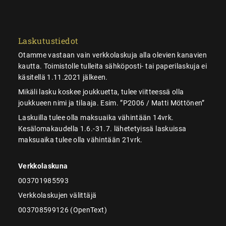
Laskutustiedot
Otamme vastaan vain verkkolaskuja alla olevien kanavien
kautta. Toimistolle tulleita sähköposti- tai paperilaskuja ei
käsitellä 1.11.2021 jälkeen.
Mikäli lasku koskee joukkuetta, tulee viitteessä olla
joukkueen nimi ja tilaaja. Esim. ”P2006 / Matti Möttönen”
Laskuilla tulee olla maksuaika vähintään 14vrk.
Kesälomakaudella 1.6.-31.7. lähetetyissä laskuissa
maksuaika tulee olla vähintään 21vrk.
Verkkolaskuna
003701985593
Verkkolaskujen välittäjä
003708599126 (OpenText)