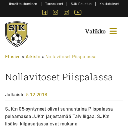
Siirry
|
|
|
Ilmoittautuminen
Turnaukset
SJK-Edustus
Koulutukset
sisältöön
Facebook
Instagram
Twitter
Youtube
Sjk-
Juniorit
Etusivu
»
Arkisto
»
Nollavitoset Piispalassa
Nollavitoset Piispalassa
Julkaistu
5.12.2018
SJK:n 05-syntyneet olivat sunnuntaina Piispalassa
pelaamassa JJK:n järjestämää Talviliigaa. SJK:n
lisäksi kilpasarjassa ovat mukana