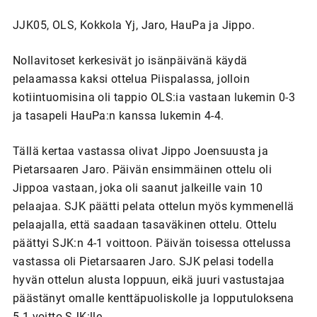
JJK05, OLS, Kokkola Yj, Jaro, HauPa ja Jippo.
Nollavitoset kerkesivät jo isänpäivänä käydä
pelaamassa kaksi ottelua Piispalassa, jolloin
kotiintuomisina oli tappio OLS:ia vastaan lukemin 0-3
ja tasapeli HauPa:n kanssa lukemin 4-4.
Tällä kertaa vastassa olivat Jippo Joensuusta ja
Pietarsaaren Jaro. Päivän ensimmäinen ottelu oli
Jippoa vastaan, joka oli saanut jalkeille vain 10
pelaajaa. SJK päätti pelata ottelun myös kymmenellä
pelaajalla, että saadaan tasaväkinen ottelu. Ottelu
päättyi SJK:n 4-1 voittoon. Päivän toisessa ottelussa
vastassa oli Pietarsaaren Jaro. SJK pelasi todella
hyvän ottelun alusta loppuun, eikä juuri vastustajaa
päästänyt omalle kenttäpuoliskolle ja lopputuloksena
5-1 voitto SJK:lle.