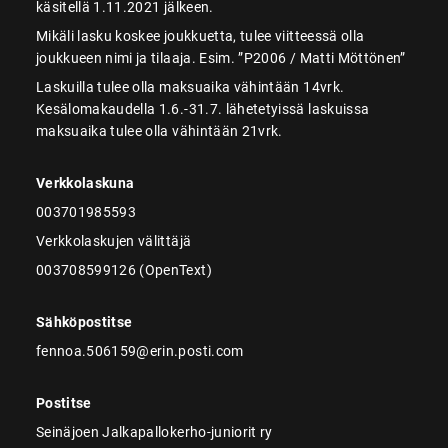
käsitellä 1.11.2021 jälkeen.
Mikäli lasku koskee joukkuetta, tulee viitteessä olla
joukkueen nimi ja tilaaja. Esim. ”P2006 / Matti Möttönen”
Laskuilla tulee olla maksuaika vähintään 14vrk.
Kesälomakaudella 1.6.-31.7. lähetetyissä laskuissa
maksuaika tulee olla vähintään 21vrk.
Verkkolaskuna
003701985593
Verkkolaskujen välittäjä
003708599126 (OpenText)
Sähköpostitse
fennoa.506159@erin.posti.com
Postitse
Seinäjoen Jalkapallokerho-juniorit ry