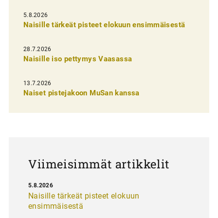
l
5.8.2026
Naisille tärkeät pisteet elokuun ensimmäisestä
i
e
28.7.2026
n
Naisille iso pettymys Vaasassa
s
13.7.2026
e
Naiset pistejakoon MuSan kanssa
l
a
u
s
Viimeisimmät artikkelit
5.8.2026
Naisille tärkeät pisteet elokuun
ensimmäisestä