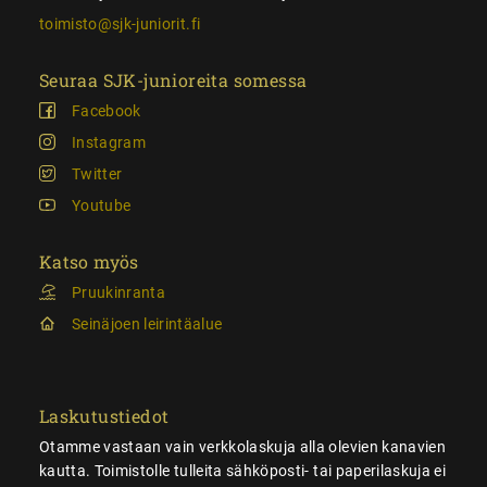
toimisto@sjk-juniorit.fi
Seuraa SJK-junioreita somessa
Facebook
Instagram
Twitter
Youtube
Katso myös
Pruukinranta
Seinäjoen leirintäalue
Laskutustiedot
Otamme vastaan vain verkkolaskuja alla olevien kanavien
kautta. Toimistolle tulleita sähköposti- tai paperilaskuja ei