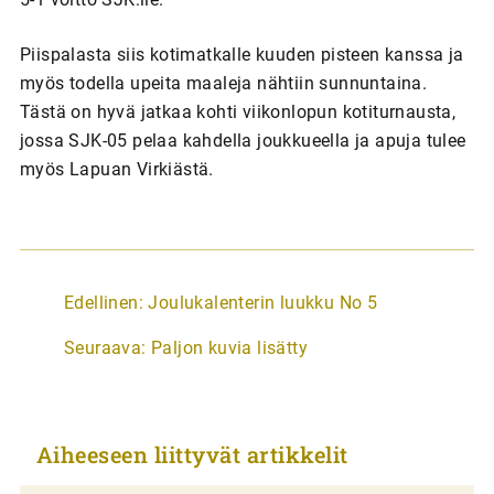
Piispalasta siis kotimatkalle kuuden pisteen kanssa ja
myös todella upeita maaleja nähtiin sunnuntaina.
Tästä on hyvä jatkaa kohti viikonlopun kotiturnausta,
jossa SJK-05 pelaa kahdella joukkueella ja apuja tulee
myös Lapuan Virkiästä.
A
Edellinen:
Joulukalenterin luukku No 5
r
Seuraava:
Paljon kuvia lisätty
t
i
k
Aiheeseen liittyvät artikkelit
k
e