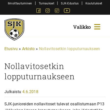
Siirry
|
|
|
Ilmoittautuminen
Turnaukset
SJK-Edustus
Koulutukset
sisältöön
Facebook
Instagram
Twitter
Youtube
Sjk-
Juniorit
Etusivu
»
Arkisto
»
Nollavitosetkin lopputurnaukseen
Nollavitosetkin
lopputurnaukseen
Julkaistu
4.6.2018
SJK-junioreiden nollavitoset tulevat osallistumaan P13