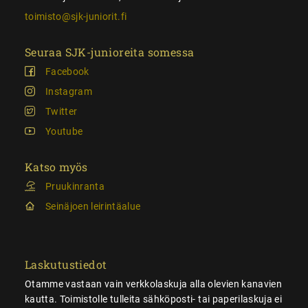
toimisto@sjk-juniorit.fi
Seuraa SJK-junioreita somessa
Facebook
Instagram
Twitter
Youtube
Katso myös
Pruukinranta
Seinäjoen leirintäalue
Laskutustiedot
Otamme vastaan vain verkkolaskuja alla olevien kanavien
kautta. Toimistolle tulleita sähköposti- tai paperilaskuja ei