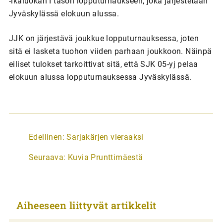
-ikäluokan I tason lopputurnaukseen, joka järjestetään
Jyväskylässä elokuun alussa.
JJK on järjestävä joukkue lopputurnauksessa, joten
sitä ei lasketa tuohon viiden parhaan joukkoon. Näinpä
eiliset tulokset tarkoittivat sitä, että SJK 05-yj pelaa
elokuun alussa lopputurnauksessa Jyväskylässä.
A
Edellinen:
Sarjakärjen vieraaksi
r
Seuraava:
Kuvia Prunttimäestä
t
i
k
Aiheeseen liittyvät artikkelit
k