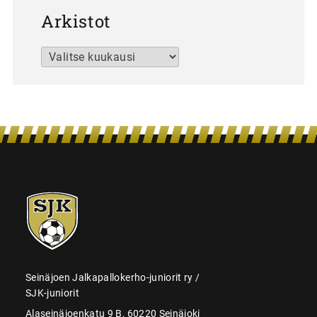
Arkistot
Arkistot
SJK-
juniorit
Seinäjoen Jalkapallokerho-juniorit ry /
SJK-juniorit
Alaseinäjoenkatu 9 B, 60220 Seinäjoki