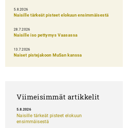
e
l
5.8.2026
Naisille tärkeät pisteet elokuun ensimmäisestä
i
e
28.7.2026
n
Naisille iso pettymys Vaasassa
s
13.7.2026
e
Naiset pistejakoon MuSan kanssa
l
a
u
s
Viimeisimmät artikkelit
5.8.2026
Naisille tärkeät pisteet elokuun
ensimmäisestä