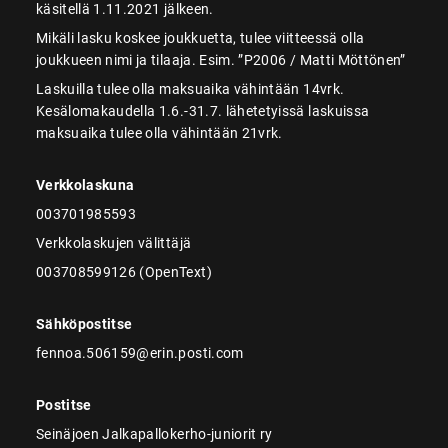
käsitellä 1.11.2021 jälkeen.
Mikäli lasku koskee joukkuetta, tulee viitteessä olla
joukkueen nimi ja tilaaja. Esim. ”P2006 / Matti Möttönen”
Laskuilla tulee olla maksuaika vähintään 14vrk.
Kesälomakaudella 1.6.-31.7. lähetetyissä laskuissa
maksuaika tulee olla vähintään 21vrk.
Verkkolaskuna
003701985593
Verkkolaskujen välittäjä
003708599126 (OpenText)
Sähköpostitse
fennoa.506159@erin.posti.com
Postitse
Seinäjoen Jalkapallokerho-juniorit ry