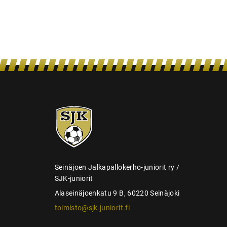
s
SJK-
juniorit
Seinäjoen Jalkapallokerho-juniorit ry /
SJK-juniorit
Alaseinäjoenkatu 9 B, 60220 Seinäjoki
toimisto@sjk-juniorit.fi