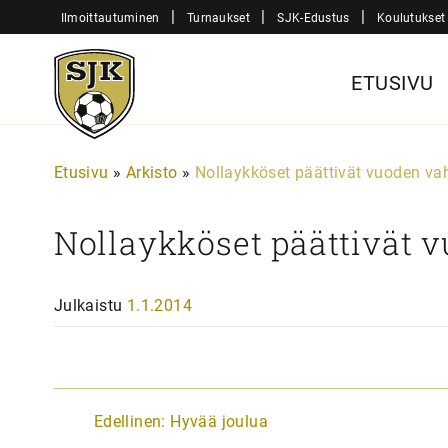
Siirry
|
|
|
Ilmoittautuminen
Turnaukset
SJK-Edustus
Koulutukset
sisältöön
Sjk-
ETUSIVU
Juniorit
Etusivu
»
Arkisto
»
Nollaykköset päättivät vuoden va
Nollaykköset päättivät 
Julkaistu
1.1.2014
A
Edellinen:
Hyvää joulua