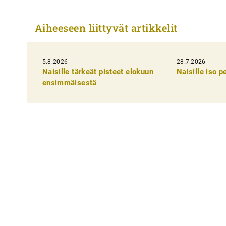
r
t
Aiheeseen liittyvät artikkelit
i
k
5.8.2026
k
28.7.2026
Naisille tärkeät pisteet elokuun
Naisille iso 
e
ensimmäisestä
l
i
e
n
s
e
l
a
u