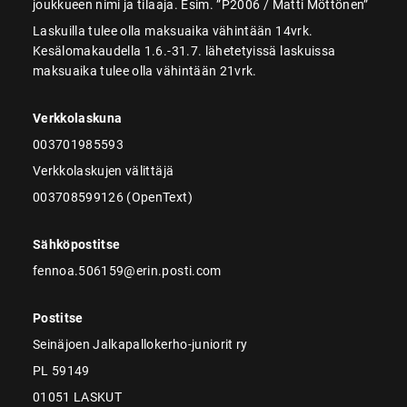
joukkueen nimi ja tilaaja. Esim. ”P2006 / Matti Möttönen”
Laskuilla tulee olla maksuaika vähintään 14vrk.
Kesälomakaudella 1.6.-31.7. lähetetyissä laskuissa
maksuaika tulee olla vähintään 21vrk.
Verkkolaskuna
003701985593
Verkkolaskujen välittäjä
003708599126 (OpenText)
Sähköpostitse
fennoa.506159@erin.posti.com
Postitse
Seinäjoen Jalkapallokerho-juniorit ry
PL 59149
01051 LASKUT