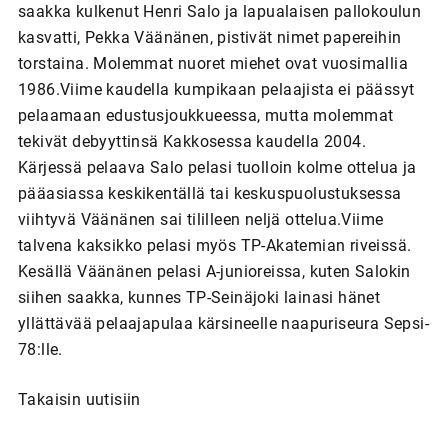
saakka kulkenut Henri Salo ja lapualaisen pallokoulun
kasvatti, Pekka Väänänen, pistivät nimet papereihin
torstaina. Molemmat nuoret miehet ovat vuosimallia
1986.Viime kaudella kumpikaan pelaajista ei päässyt
pelaamaan edustusjoukkueessa, mutta molemmat
tekivät debyyttinsä Kakkosessa kaudella 2004.
Kärjessä pelaava Salo pelasi tuolloin kolme ottelua ja
pääasiassa keskikentällä tai keskuspuolustuksessa
viihtyvä Väänänen sai tililleen neljä ottelua.Viime
talvena kaksikko pelasi myös TP-Akatemian riveissä.
Kesällä Väänänen pelasi A-junioreissa, kuten Salokin
siihen saakka, kunnes TP-Seinäjoki lainasi hänet
yllättävää pelaajapulaa kärsineelle naapuriseura Sepsi-
78:lle.
Takaisin uutisiin