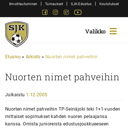
Siirry
|
|
|
Ilmoittautuminen
Turnaukset
SJK-Edustus
Koulutukset
sisältöön
Facebook
Instagram
Twitter
Youtube
Sjk-
Juniorit
Etusivu
»
Arkisto
»
Nuorten nimet pahveihin
Nuorten nimet pahveihin
Julkaistu
1.12.2005
Nuorten nimet pahveihin TP-Seinäjoki teki 1+1-vuoden
mittaiset sopimukset kahden nuoren pelaajansa
kanssa. Omista junioreista edustusjoukkueeseen