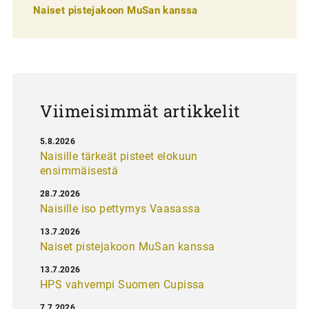
l
Naiset pistejakoon MuSan kanssa
a
u
s
Viimeisimmät artikkelit
5.8.2026
Naisille tärkeät pisteet elokuun
ensimmäisestä
28.7.2026
Naisille iso pettymys Vaasassa
13.7.2026
Naiset pistejakoon MuSan kanssa
13.7.2026
HPS vahvempi Suomen Cupissa
7.7.2026