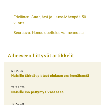
A
Edellinen:
Saarijärvi ja Latva-Mäenpää 50
r
vuotta
t
Seuraava:
Honsu opettelee valmennusta
i
k
k
Aiheeseen liittyvät artikkelit
e
l
i
5.8.2026
Naisille tärkeät pisteet elokuun ensimmäisestä
e
n
28.7.2026
Naisille iso pettymys Vaasassa
s
e
13.7.2026