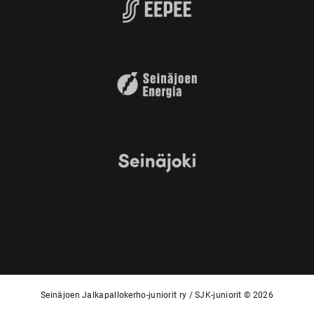
Seinäjoen Jalkapallokerho-juniorit ry / SJK-juniorit © 2026