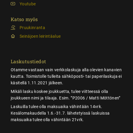
Youtube
Katso myös
Pruukinranta
Seinäjoen leirintäalue
Laskutustiedot
Otamme vastaan vain verkkolaskuja alla olevien kanavien
kautta. Toimistolle tulleita sähköposti- tai paperilaskuja ei
käsitellä 1.11.2021 jälkeen.
Mikäli lasku koskee joukkuetta, tulee viitteessä olla
joukkueen nimi ja tilaaja. Esim. ”P2006 / Matti Möttönen”
Laskuilla tulee olla maksuaika vähintään 14vrk.
Kesälomakaudella 1.6.-31.7. lähetetyissä laskuissa
maksuaika tulee olla vähintään 21vrk.