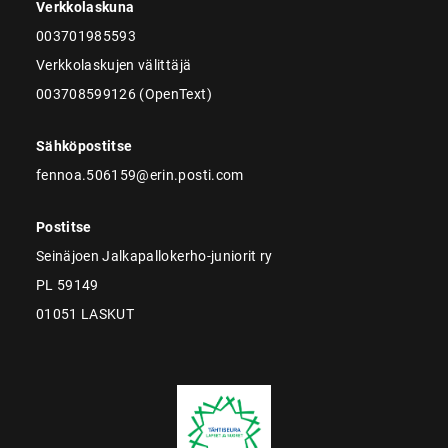
Verkkolaskuna
003701985593
Verkkolaskujen välittäjä
003708599126 (OpenText)
Sähköpostitse
fennoa.506159@erin.posti.com
Postitse
Seinäjoen Jalkapallokerho-juniorit ry
PL 59149
01051 LASKUT