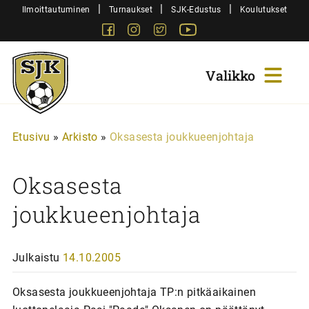
Siirry
|
|
|
Ilmoittautuminen
Turnaukset
SJK-Edustus
Koulutukset
sisältöön
Facebook
Instagram
Twitter
Youtube
Sjk-
Juniorit
Etusivu
»
Arkisto
»
Oksasesta joukkueenjohtaja
Oksasesta
joukkueenjohtaja
Julkaistu
14.10.2005
Oksasesta joukkueenjohtaja TP:n pitkäaikainen