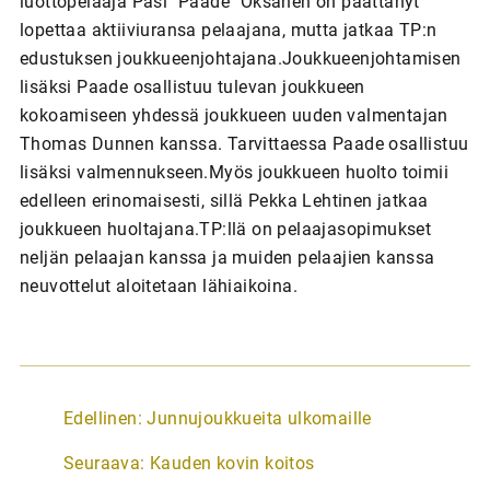
luottopelaaja Pasi "Paade" Oksanen on päättänyt
lopettaa aktiiviuransa pelaajana, mutta jatkaa TP:n
edustuksen joukkueenjohtajana.Joukkueenjohtamisen
lisäksi Paade osallistuu tulevan joukkueen
kokoamiseen yhdessä joukkueen uuden valmentajan
Thomas Dunnen kanssa. Tarvittaessa Paade osallistuu
lisäksi valmennukseen.Myös joukkueen huolto toimii
edelleen erinomaisesti, sillä Pekka Lehtinen jatkaa
joukkueen huoltajana.TP:llä on pelaajasopimukset
neljän pelaajan kanssa ja muiden pelaajien kanssa
neuvottelut aloitetaan lähiaikoina.
A
Edellinen:
Junnujoukkueita ulkomaille
r
Seuraava:
Kauden kovin koitos
t