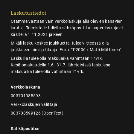
Laskutustiedot
Otamme vastaan vain verkkolaskuja alla olevien kanavien
kautta. Toimistolle tulleita sähköposti- tai paperilaskuja ei
käsitellä 1.11.2021 jälkeen.
Mikäli lasku koskee joukkuetta, tulee viitteessä olla
joukkueen nimi ja tilaaja. Esim. ”P2006 / Matti Möttönen”
Laskuilla tulee olla maksuaika vähintään 14vrk.
Kesälomakaudella 1.6.-31.7. lähetetyissä laskuissa
maksuaika tulee olla vähintään 21vrk.
Verkkolaskuna
003701985593
Verkkolaskujen välittäjä
003708599126 (OpenText)
Sähköpostitse