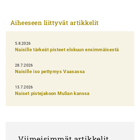
i
k
Aiheeseen liittyvät artikkelit
k
e
l
5.8.2026
Naisille tärkeät pisteet elokuun ensimmäisestä
i
e
28.7.2026
n
Naisille iso pettymys Vaasassa
s
13.7.2026
e
Naiset pistejakoon MuSan kanssa
l
a
u
s
Viimeisimmät artikkelit