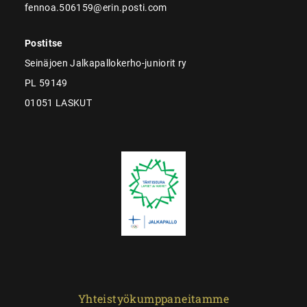
fennoa.506159@erin.posti.com
Postitse
Seinäjoen Jalkapallokerho-juniorit ry
PL 59149
01051 LASKUT
Yhteistyökumppaneitamme