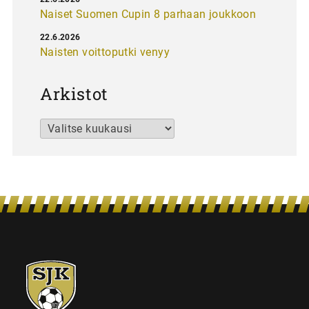
Naiset Suomen Cupin 8 parhaan joukkoon
22.6.2026
Naisten voittoputki venyy
Arkistot
Arkistot
SJK-
juniorit