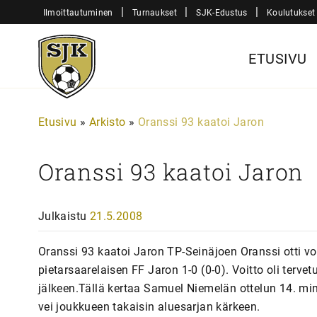
Siirry
|
|
|
Ilmoittautuminen
Turnaukset
SJK-Edustus
Koulutukset
sisältöön
Sjk-
ETUSIVU
Juniorit
Etusivu
»
Arkisto
»
Oranssi 93 kaatoi Jaron
Oranssi 93 kaatoi Jaron
Julkaistu
21.5.2008
Oranssi 93 kaatoi Jaron TP-Seinäjoen Oranssi otti v
pietarsaarelaisen FF Jaron 1-0 (0-0). Voitto oli terve
jälkeen.Tällä kertaa Samuel Niemelän ottelun 14. minuu
vei joukkueen takaisin aluesarjan kärkeen.