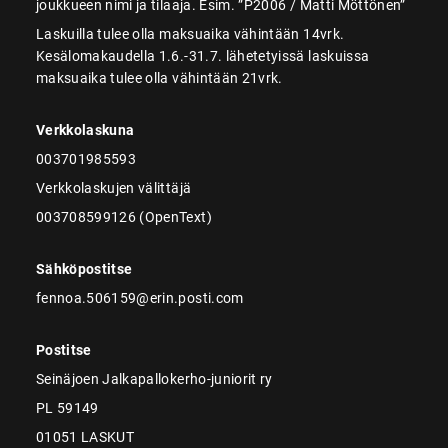
joukkueen nimi ja tilaaja. Esim. ”P2006 / Matti Möttönen”
Laskuilla tulee olla maksuaika vähintään 14vrk.
Kesälomakaudella 1.6.-31.7. lähetetyissä laskuissa
maksuaika tulee olla vähintään 21vrk.
Verkkolaskuna
003701985593
Verkkolaskujen välittäjä
003708599126 (OpenText)
Sähköpostitse
fennoa.506159@erin.posti.com
Postitse
Seinäjoen Jalkapallokerho-juniorit ry
PL 59149
01051 LASKUT