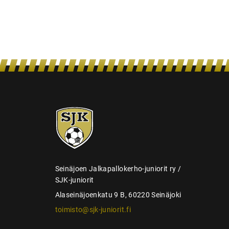
e
l
a
u
s
SJK-
juniorit
Seinäjoen Jalkapallokerho-juniorit ry /
SJK-juniorit
Alaseinäjoenkatu 9 B, 60220 Seinäjoki
toimisto@sjk-juniorit.fi