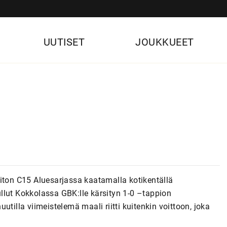
UUTISET
JOUKKUEET
oiton C15 Aluesarjassa kaatamalla kotikentällä
tullut Kokkolassa GBK:lle kärsityn 1-0 –tappion
tilla viimeistelemä maali riitti kuitenkin voittoon, joka