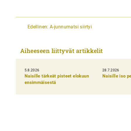
A
Edellinen:
A-junnumatsi siirtyi
r
t
Aiheeseen liittyvät artikkelit
i
k
5.8.2026
k
28.7.2026
Naisille tärkeät pisteet elokuun
Naisille iso 
e
ensimmäisestä
l
i
e
n
s