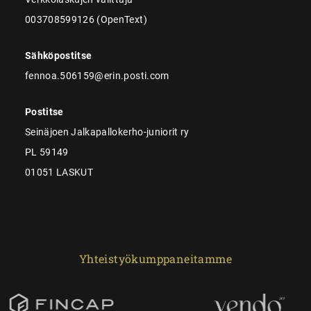
003708599126 (OpenText)
Sähköpostitse
fennoa.506159@erin.posti.com
Postitse
Seinäjoen Jalkapallokerho-juniorit ry
PL 59149
01051 LASKUT
Yhteistyökumppaneitamme