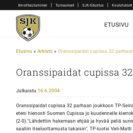
Siirry
|
|
|
Ilmoittautuminen
Turnaukset
SJK-Edustus
Koulutukset
sisältöön
Sjk-
ETUSIVU
Juniorit
Etusivu
»
Arkisto
»
Oranssipaidat cupissa 32 parhaa
Oranssipaidat cupissa 3
Julkaistu
16.6.2004
Oranssipaidat cupissa 32 parhaan joukkoon TP-Seinäj
eteni hienosti Suomen Cupissa jo kuudennelle kierroks
(2-0)."Lähdettiin hakemaan ehjää ja hyvää peliä sunnu
saatiin itseluottamusta takaisin", TP-luotsi Veli-Matti