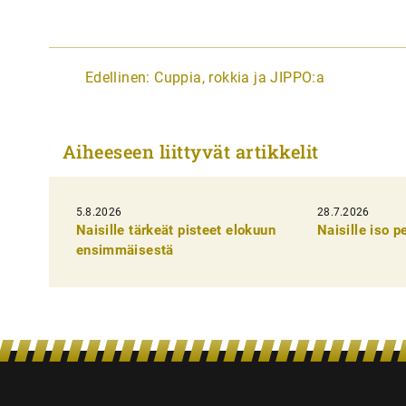
A
Edellinen:
Cuppia, rokkia ja JIPPO:a
r
t
Aiheeseen liittyvät artikkelit
i
k
5.8.2026
k
28.7.2026
Naisille tärkeät pisteet elokuun
Naisille iso 
e
ensimmäisestä
l
i
e
n
s