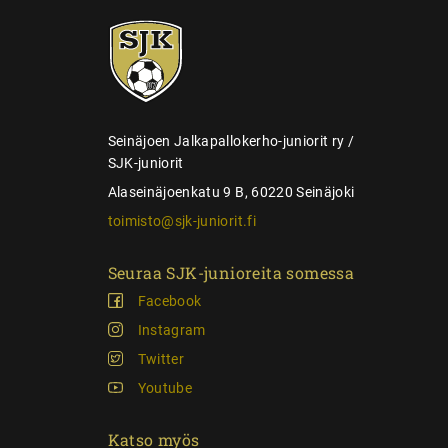
e
SJK-
l
juniorit
a
u
s
Seinäjoen Jalkapallokerho-juniorit ry /
SJK-juniorit
Alaseinäjoenkatu 9 B, 60220 Seinäjoki
toimisto@sjk-juniorit.fi
Seuraa SJK-junioreita somessa
Facebook
Instagram
Twitter
Youtube
Katso myös