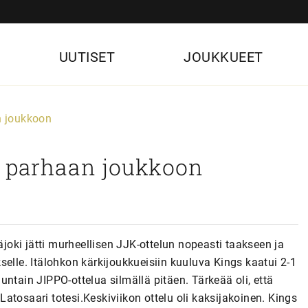
UUTISET
JOUKKUEET
n joukkoon
2 parhaan joukkoon
oki jätti murheellisen JJK-ottelun nopeasti taakseen ja
elle. Itälohkon kärkijoukkueisiin kuuluva Kings kaatui 2-1
ntain JIPPO-ottelua silmällä pitäen. Tärkeää oli, että
 Latosaari totesi.Keskiviikon ottelu oli kaksijakoinen. Kings