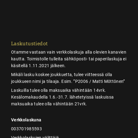
Laskutustiedot
Otamme vastaan vain verkkolaskuja alla olevien kanavien
kautta. Toimistolle tulleita sähköposti- tai paperilaskuja ei
käsitellä 1.11.2021 jälkeen.
Mikäli lasku koskee joukkuetta, tulee viitteessä olla
joukkueen nimi ja tilaaja. Esim. ”P2006 / Matti Möttönen”
Laskuilla tulee olla maksuaika vähintään 14vrk.
Kesälomakaudella 1.6.-31.7. lähetetyissä laskuissa
maksuaika tulee olla vähintään 21vrk.
Verkkolaskuna
003701985593
Verkkolaskujen välittäjä