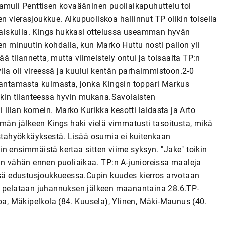
Samuli Penttisen kovaääninen puoliaikapuhuttelu toi
nen vierasjoukkue. Alkupuoliskoa hallinnut TP olikin toisella
akaiskulla. Kings hukkasi ottelussa useamman hyvän
en minuutin kohdalla, kun Marko Huttu nosti pallon yli
ää tilannetta, mutta viimeistely ontui ja toisaalta TP:n
a oli vireessä ja kuului kentän parhaimmistoon.2-0
n antamasta kulmasta, jonka Kingsin toppari Markus
äkin tilanteessa hyvin mukana.Savolaisten
illan komein. Marko Kurikka kesotti laidasta ja Arto
ämän jälkeen Kings haki vielä vimmatusti tasoitusta, mikä
tahyökkäyksestä. Lisää osumia ei kuitenkaan
n ensimmäistä kertaa sitten viime syksyn. "Jake" toikin
än vähän ennen puoliaikaa. TP:n A-junioreissa maaleja
insä edustusjoukkueessa.Cupin kuudes kierros arvotaan
elut pelataan juhannuksen jälkeen maanantaina 28.6.TP-
upa, Mäkipelkola (84. Kuusela), Ylinen, Mäki-Maunus (40.