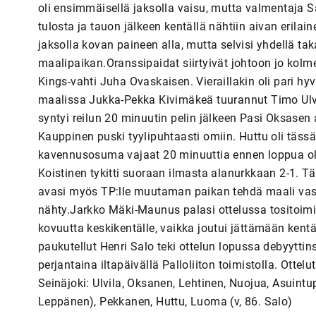
oli ensimmäisellä jaksolla vaisu, mutta valmentaja 
tulosta ja tauon jälkeen kentällä nähtiin aivan erilai
jaksolla kovan paineen alla, mutta selvisi yhdellä t
maalipaikan.Oranssipaidat siirtyivät johtoon jo kolm
Kings-vahti Juha Ovaskaisen. Vieraillakin oli pari hyv
maalissa Jukka-Pekka Kivimäkeä tuurannut Timo Ulvil
syntyi reilun 20 minuutin pelin jälkeen Pasi Oksase
Kauppinen puski tyylipuhtaasti omiin. Huttu oli täss
kavennusosuma vajaat 20 minuuttia ennen loppua oli 
Koistinen tykitti suoraan ilmasta alanurkkaan 2-1. T
avasi myös TP:lle muutaman paikan tehdä maali vas
nähty.Jarkko Mäki-Maunus palasi ottelussa tositoimii
kovuutta keskikentälle, vaikka joutui jättämään kent
paukutellut Henri Salo teki ottelun lopussa debyytt
perjantaina iltapäivällä Palloliiton toimistolla. Ott
Seinäjoki: Ulvila, Oksanen, Lehtinen, Nuojua, Asuint
Leppänen), Pekkanen, Huttu, Luoma (v, 86. Salo)